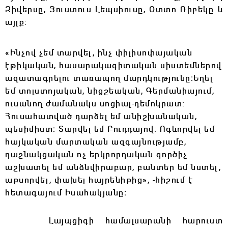
Զիվերսը, Յուստուս Լեպսիուսը, Օտտո Ռիբեկը և
այլք:
«Ինչով չեմ տարվել, ինչ փիլիսոփայական
էթիկական, հասարակագիտական սիստեմներով
ազատագրելու տառապող մարդկությունը։Եղել
եմ տոլստոյական, նիցշեական, Գերմանիայում,
ուսանող ժամանակս սոցիալ-դեմոկրատ:
Հուսահատված դարձել եմ անիշխանական,
պեսիմիստ։ Տարվել եմ Բուդդայով: Ոգևորվել եմ
հայկական մարտական ազգայնությամբ,
դաշնակցական ոչ երկրորդական գործիչ
աշխատել եմ անձնվիրաբար, բանտեր եմ նստել,
աքսորվել, փախել հայրենիքից», -հիշում է
հետագայում Իսահակյանը։
Լայպցիգի համալսարանի հարուստ