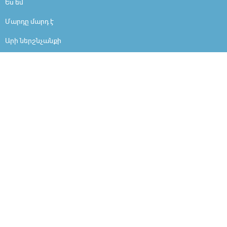
Ես եմ
Մարդը մարդ է
Արի ներշնչանքի
Ինչո՞ւ