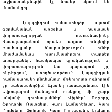
աշխատանքներին էլ նրանք սկսում են
մասնակցել։
Լայպցիգում բանաստեղծը սկսում
գերմանական պոեզիա և
դասական
փիլիսոփայության ուսումնասիրել:
Հ
ամալսարանում որպես ազատ ունկնդիր
Իսահակյանը
հնարավորություն ուներ
միաժամանակ ուսումնասիրելու տարբեր
առարկաներ, հատկապես
գրականություն և
փիլիսոփայություն: Նա պարապում էր,
ընթերցում,
ստեղծագործում: Լ
այպցիգյան
համալսարանի ընդհանուր մթնոլորտը ոգևորում
էր բանաստեղծին։ Այստեղ դասավանդում էին
Եվրոպայում ճանաչում
ունեցող մի շարք
անվանի գիտնականներ՝ Վիլհելմ Ռոշերը,
Ֆրիդրիխ
Ռատցելը, Կարլ Լամպրեխտը, Կարլ
Բյուխերը, Ֆրիդրիխ Կարլ Բրուգմանը, Էդվարդ