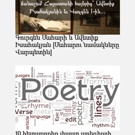
Գուրգեն Մահարի և Ավետիք
Իսահակյան [Մահարու նամակները
Վարպետին]
10 հետաքրքիր փաստ պոեզիայի