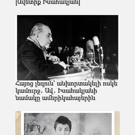
[Ավետիք Իսահակյան]
Հայոց լեզուն՝ անխորտակելի ոսկե
կամուրջ․ Ավ․ Իսահակյանի
նամակը ամերիկահայերին