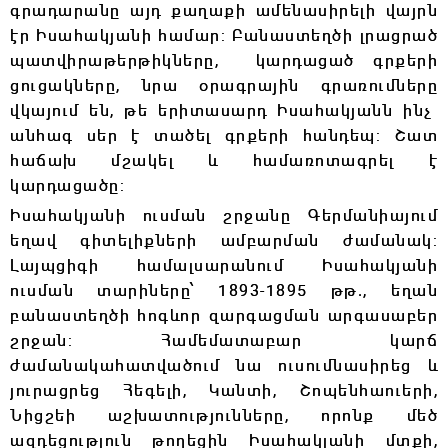
գրադարանը այդ քաղաքի ամենասիրելի
վայրն
էր Իսահակյանի համար: Բանաստեղծի լրացրած
պատվիրաթերթիկները,
կարդացած գրքերի
ցուցակները, նրա
օրագրային գրառումները
վկայում են, թե
երիտասարդ Իսահակյանն ինչ
անհագ սեր է տածել գրքերի
հանդեպ: Շատ
հաճախ մշակել և համառոտագրել է
կարդացածը:
Իսահակյանի ուսման շրջանը Գերմանիայում
եղավ գիտելիքների
ամբարման ժամանակ:
Լայպցիգի համալսարանում Իսահակյանի
ուսման տարիները՝ 1893-1895 թթ.,
եղան
բանաստեղծի հոգևոր զարգացման արգասաբեր
շրջան: Համեմատաբար
կարճ
ժամանակահատվածում նա ուսումնասիրեց և
յուրացրեց Հեգելի, Կանտի,
Շոպենհաուերի,
Նիցշեի աշխատությունները, որոնք մեծ
ազդեցություն թողեցին
Իսահակյանի մտքի,