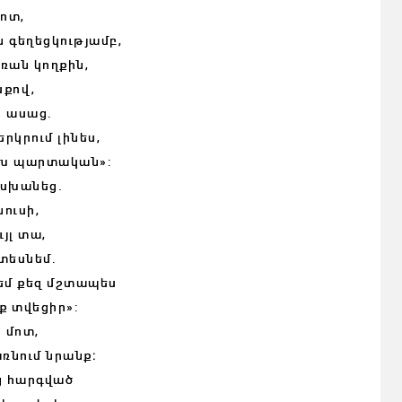
մոտ,
 գեղեցկությամբ,
դռան կողքին,
սքով,
ն ասաց.
 երկրում լինես,
 նախ պարտական»:
ասխանեց.
ուսի,
յլ տա,
տեսնեմ.
եմ քեզ մշտապես
նք տվեցիր»:
 մոտ,
ռնում նրանք։
ց հարգված