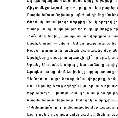
Եվ պատվական Դեմոդոկոս երգչին բերեց ու 
Ճիշտ մեջտեղում աթոռ դրեց, որ նա բարձր 
Բազմահմուտ Ոդիսևսը այնժամ դիմեց մունե
Ճերմակատամ խոզի մեջքից միս կտրելով (բ
Շատը մնաց, և պարարտ էր ճարպը մեջքի երկ
«Դո՛ւ, մունետիկ, այս պատառը վերցրու և տո
Երգիչն ուտի — տխուր եմ ես, բայց ուզում ե
Քանզի բոլոր երկրաբնակ մարդկանց մեջ ե
Երգիչները փառք ու պատվի. չէ՞ որ երգ է սո
Նրանց Մուսան, և սիրել է նա կաճառը երգիչ
Այսպես ասաց, մունետիկն էլ այդ պատառը 
Դեմոդոկոս այրի ձեռքը, և նա վերցրեց, հրճ
Ապա նրանք ձեռք գցեցին պատրաստ դրված
Երբ ուտելու և խմելու ցանկությանը հագուրդ
Բազմահմուտ Ոդիսևսը Դեմոդոկոս երգչին 
«Դեմոդոկո՛ս, բոլոր մարդկանց մեջ առավել 
Ապոլլոնն է քեզ դաս տվել կամ էլ Զևսի դուս