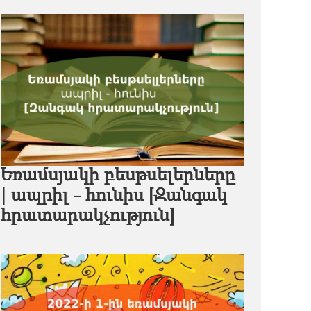
Եռամսյակի բեսթսելերները
| ապրիլ - հունիս [Զանգակ
հրատարակչություն]