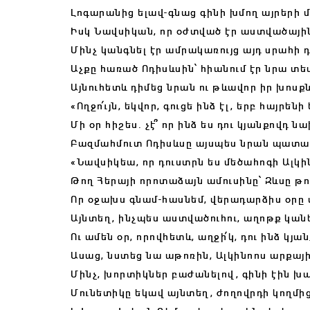
Լոգարանից ելավ-գնաց գինի խմող այրերի 
Իսկ Նավսիկան, որ օժտված էր աստվածային
Մինչ կանգնել էր ամրակառույց այդ սրահի 
Աչքը հառած Ոդիսևսին՝ հիանում էր նրա տե
Այնուհետև դիմեց նրան ու թևավոր իր խոսք
«Ողջո՛ւյն, եկվոր, գուցե ինձ էլ, երբ հայրենի
Մի օր հիշես. չէ՞ որ ինձ ես դու կյանքովդ
Բազմահմուտ Ոդիսևսը այսպես նրան պատ
«Նավսիկեա, որ դուստրն ես մեծահոգի Ալկին
Թող Հերայի որոտաձայն ամուսինը՝ Զևսը թու
Որ օջախս գնամ-հասնեմ, վերադարձիս օրը 
Այնտեղ, ինչպես աստվածուհու, աղոթք կան
Ու ամեն օր, որովհետև, աղջի՛կ, դու ինձ կյա
Ասաց, նստեց նա աթոռին, Ալկինոոս արքայի
Մինչ, խորտիկներ բաժանելով, գինի էին խա
Մունետիկը եկավ այնտեղ, ժողովրդի կողմի