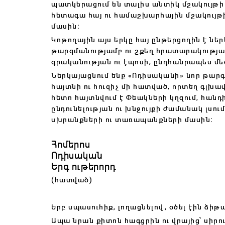
պատկերացում են տալիս անտիկ մշակույթի
հետագա հայ ու համաշխարհային մշակույթ
մասին։
Կոթողային այս երկը հայ ընթերցողին է նե
թարգմանությամբ ու շքեղ հրատարակությամբ
գրականության ու էպոսի, ընդհանրապես մե
Ներկայացնում ենք «Ոդիսականի» նոր թարգ
հայտնի ու հուզիչ մի հատված, որտեղ գլխ
հետո հայտնվում է Փեակների կղզում, հան
ընդունելության ու խնջույքի ժամանակ լսո
սխրանքների ու տառապանքների մասին։
Հոմերոս
Ոդիսական
Երգ ութերորդ
(հատված)
Երբ սպասուհիք, լողացնելով, օծել էին ձիթա
Ապա նրան քիտոն հագցրին ու վրայից՝ սիրո