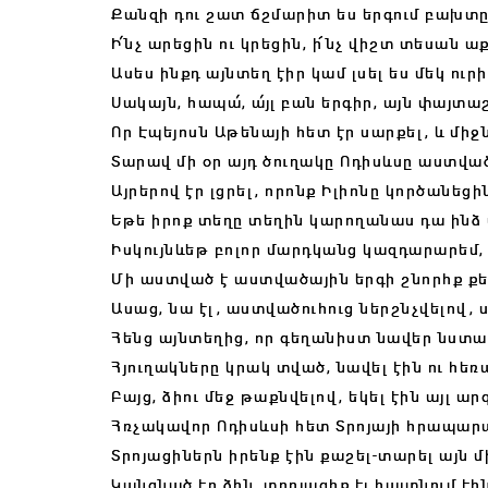
Քանզի դու շատ ճշմարիտ ես երգում բախտը
Ի՛նչ արեցին ու կրեցին, ի՜նչ վիշտ տեսան ա
Ասես ինքդ այնտեղ էիր կամ լսել ես մեկ ուրի
Սակայն, հապա՛, ա՛յլ բան երգիր, այն փայտա
Որ Էպեյոսն Աթենայի հետ էր սարքել, և մի
Տարավ մի օր այդ ծուղակը Ոդիսևսը աստված
Այրերով էր լցրել, որոնք Իլիոնը կործանեցի
Եթե իրոք տեղը տեղին կարողանաս դա ինձ
Իսկույնևեթ բոլոր մարդկանց կազդարարեմ,
Մի աստված է աստվածային երգի շնորհք քե
Ասաց, նա էլ, աստվածուհուց ներշնչվելով, 
Հենց այնտեղից, որ գեղանիստ նավեր նստա
Հյուղակները կրակ տված, նավել էին ու հեռ
Բայց, ձիու մեջ թաքնվելով, եկել էին այլ ար
Հռչակավոր Ոդիսևսի հետ Տրոյայի հրապար
Տրոյացիներն իրենք էին քաշել-տարել այն 
Կանգնած էր ձին, տրոյացիք էլ հայտնում էին