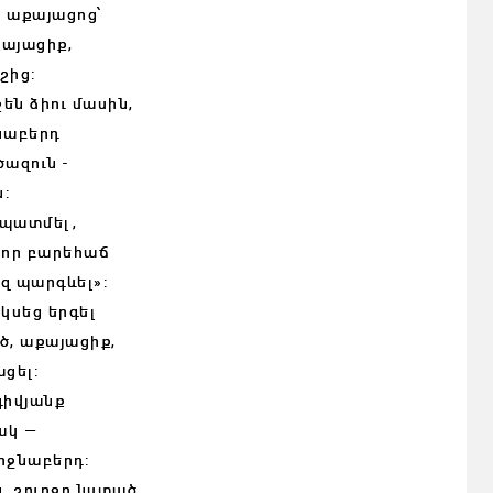
 աքայացոց՝
քայացիք,
շից:
շեն ձիու մասին,
ջնաբերդ
ազուն -
ն:
 պատմել,
 որ բարեհաճ
զ պարգևել»:
սկսեց երգել
ծ, աքայացիք,
ացել:
գիվյանք
ակ —
միջնաբերդ:
, շուրջը նստած,