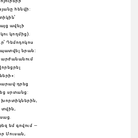
հյուրերի
սյանը հենվի:
տիկին՝
այց ավելի
ու կողմից)․
ւր՝ Դեմոդոկոս
մ պատվել նրան։
ն արժանանում
վորեցրել
ների»:
տարավ-դրեց
վեց սրտանց:
 խորտիկներին,
 տվին,
ասաց.
քեզ եմ գովում —
տր Մուսան,