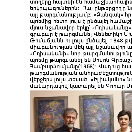
տողերը հայտնի են համաշխարհային 
երկրպագուներին։ Հայ ընթերցողը նո
այլ թարգմանությամբ։ «Զանգակ
»
հր
պոեմից հետո լույս է ընծայել համ
մյուս նշանավոր երկը՝ «Ոդիսականը
գրաբար է թարգմանել Վենետիկի Մ
Թոմաճյանն ու լույս ընծայել 1848 
միաբանության մեկ այլ նշանավոր 
«Ոդիսականի» նոր թարգմանությունը
պոեմը թարգմանել են Սիմոն Գրքաշ
Համբարձումյանը(1958)։ Վաղուց հաս
թարգմանության անհրաժեշտություն
վերջերս լույս տեսած «Իլիականի» ն
մակարդակով կատարել են Գոհար Մո