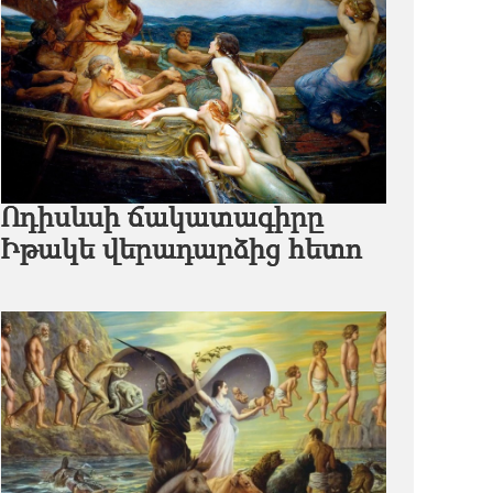
Ոդիսևսի ճակատագիրը
Իթակե վերադարձից հետո