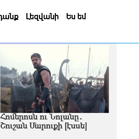
րդանք
Լեզվանի
Ես եմ
Հոմերոսն ու Նոլանը․
Շուշան Մարուքի [էսսե]