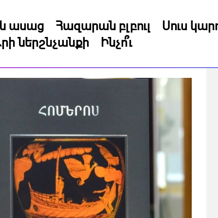
կն ասաց
Հազարան բլբուլ
Սուս կա
րի ներշնչանքի
Ինչո՞ւ