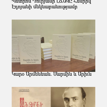
Պետրոս Դուրյանի ԼՃԱԿԸ Հենրիկ
Էդոյանի մեկնաբանությամբ
Կարօ Արմենեան. Մարմին եւ Արիւն