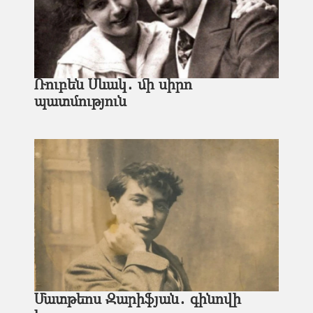
Ռուբեն Սևակ․ մի սիրո
պատմություն
Մատթեոս Զարիֆյան․ գինովի