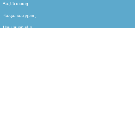
Հայկն ասաց
Հազարան բլբուլ
Սուս կարդանք
Լեզվանի
Ես եմ
Մարդը մարդ է
Արի ներշնչանքի
Ինչո՞ւ