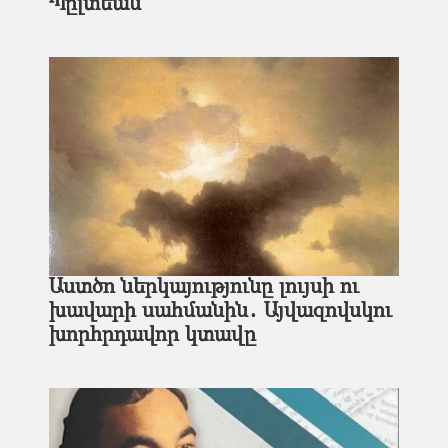
Պըլտեան
Աստծո ներկայությունը լույսի ու
խավարի սահմանին․ Այվազովսկու
խորհրդավոր կտավը