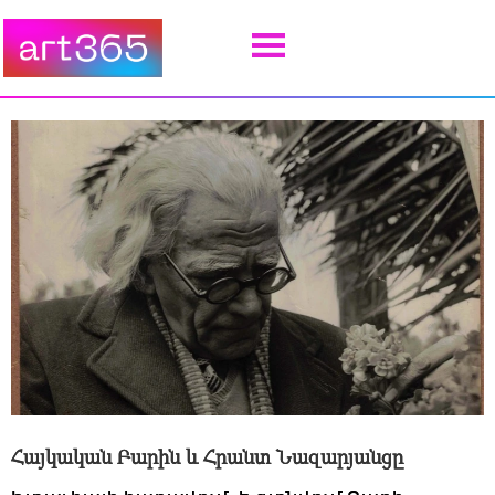
Հայկական Բարին և Հրանտ Նազարյանցը