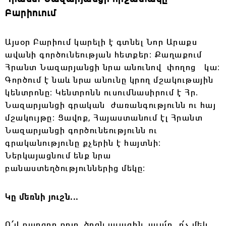
Բարիուում
Այսօր Բարիում կարելի է գտնել Նոր Արաքս
ավանի գործունեության հետքեր։ Քաղաքում
Հրանտ Նազարյանցի նրա անունով փողոց կա։
Գործում է նաև նրա անունը կրող մշակութային
կենտրոնը։ Կենտրոնն ուսումնասիրում է Հր․
Նազարյանցի գրական ժառանգությունն ու հայ
մշակույթը։ Ցավոք, Հայաստանում էլ Հրանտ
Նազարյանցի գործունեությունն ու
գրականությունը քչերին է հայտնի։
Ներկայացնում ենք նրա
բանաստեղծություններից մեկը։
Կը մեռնի յուշն...
Ո՛վ քաղցըր քոյր, ծոցն աւազին, աւա՜ղ, ո՛չ մեկ