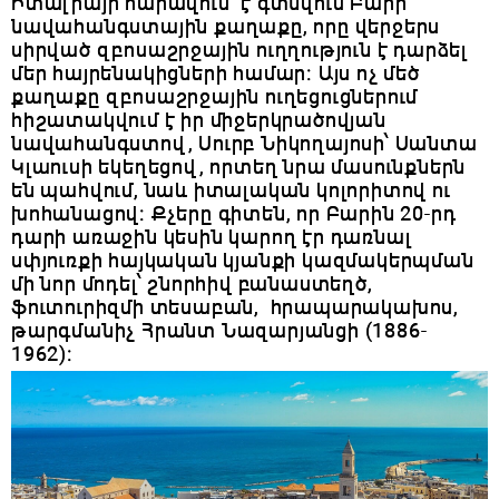
Իտալիայի հարավում է գտնվում Բարի
նավահանգստային քաղաքը, որը վերջերս
սիրված զբոսաշրջային ուղղություն է դարձել
մեր հայրենակիցների համար։ Այս ոչ մեծ
քաղաքը զբոսաշրջային ուղեցուցներում
հիշատակվում է իր միջերկրածովյան
նավահանգստով, Սուրբ Նիկողայոսի՝ Սանտա
Կլաուսի եկեղեցով, որտեղ նրա մասունքներն
են պահվում, նաև իտալական կոլորիտով ու
խոհանացով։ Քչերը գիտեն, որ Բարին 20-րդ
դարի առաջին կեսին կարող էր դառնալ
սփյուռքի հայկական կյանքի կազմակերպման
մի նոր մոդել՝ շնորհիվ բանաստեղծ,
ֆուտուրիզմի տեսաբան, հրապարակախոս,
թարգմանիչ Հրանտ Նազարյանցի (1886-
1962)։