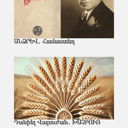
ԱՆՁՐԵՎ․ Համաստեղ
Դանիել Վարուժան․ ԽԱՉԲՈՒՌ