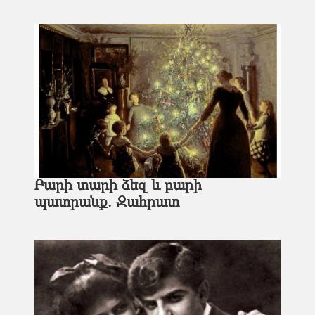
Բարի տարի ձեզ եւ բարի
պատրանք. Զահրատ