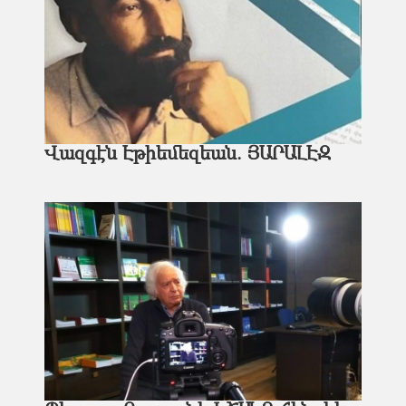
Վազգէն Էթիեմեզեան. ՅԱՐԱԼԷԶ