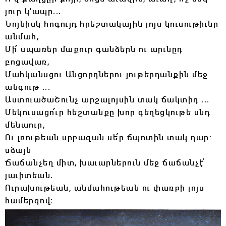
յուր կ'ապր...
Նոյնիսկ հոգույդ հրեշտակային լոյս կուսութիւնը
անմահ,
Մի՛ սպառեր մաքուր գանձերն ու արւնըդ
բոցավառ,
Մահկանսցու Անցորդներու յութերդանքին մեջ
անգութ ...
ԱստուածաՇունչ արշալոյսին տակ ճակտիդ ...
Մեկուսացո՛ւր հեշտանքը խոր գեղեցկութե սնդ
մենաուր,
Ու լռութեան սրբազան սե՛ր ճպոտին տակ դար:
սձայն
Ճաճանչեղ միտ, խաւարներուն մեջ ճաճանչէ՛
յաւիտեան.
Ուրախութեան, անմահութեան ու փառքի լոյս
համերգով։