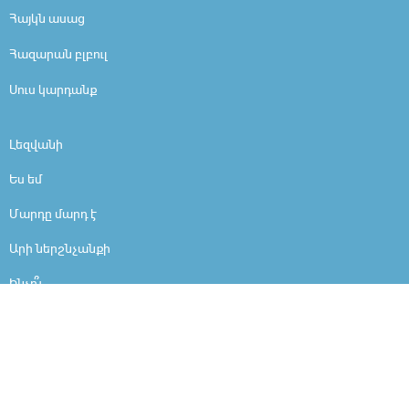
Հայկն ասաց
Հազարան բլբուլ
Սուս կարդանք
Լեզվանի
Ես եմ
Մարդը մարդ է
Արի ներշնչանքի
Ինչո՞ւ