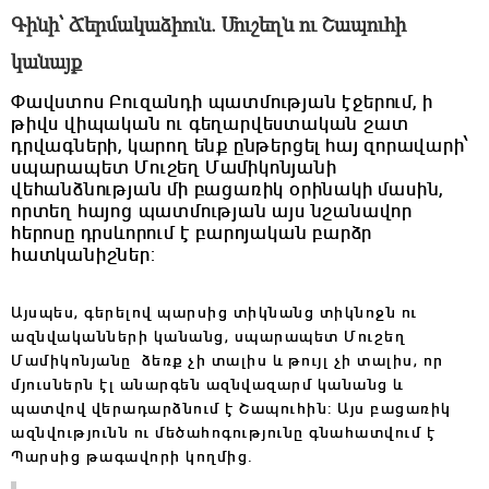
Գինի՝ Ճերմակաձիուն. Մուշեղն ու Շապուհի
կանայք
Փավստոս Բուզանդի պատմության էջերում, ի
թիվս վիպական ու գեղարվեստական շատ
դրվագների, կարող ենք ընթերցել հայ զորավարի՝
սպարապետ Մուշեղ Մամիկոնյանի
վեհանձնության մի բացառիկ օրինակի մասին,
որտեղ հայոց պատմության այս նշանավոր
հերոսը դրսևորում է բարոյական բարձր
հատկանիշներ:
Այսպես, գերելով պարսից տիկնանց տիկնոջն ու
ազնվականների կանանց, սպարապետ Մուշեղ
Մամիկոնյանը ձեռք չի տալիս և թույլ չի տալիս, որ
մյուսներն էլ անարգեն ազնվազարմ կանանց և
պատվով վերադարձնում է Շապուհին: Այս բացառիկ
ազնվությունն ու մեծահոգությունը գնահատվում է
Պարսից թագավորի կողմից.