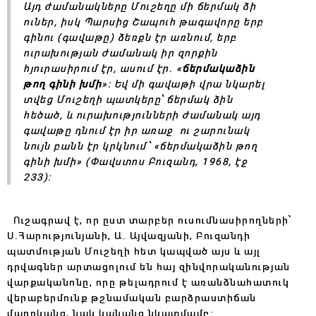
Այդ ժամանակները Մուշեղը մի ճերմակ ձի
ուներ, իսկ Պարսից Շապուհ թագավորը երբ
գինու (գավաթը) ձեռքն էր առնում, երբ
ուրախության ժամանակ իր զորքին
հյուրասիրում էր, ասում էր. «
ճերմակաձին
թող գինի խմի
»: Եվ մի գավաթի վրա նկարել
տվեց Մուշեղի պատկերը՝ ճերմակ ձին
հեծած, և ուրախությունների ժամանակ այդ
գավաթը դնում էր իր առաջ ու շարունակ
նույն բանն էր կրկնում՝ «ճերմակաձին թող
գինի խմի»
(Փավստոս Բուզանդ, 1968, էջ
233)
:
Ուշագրավ է, որ ըստ տարբեր ուսումնասիրողների՝
Ս.Հարությունյանի, Ա. Այվազյանի, Բուզանդի
պատմության Մուշեղի հետ կապված այս և այլ
դրվագներ արտացոլում են հայ զինվորականության
վարքականոնը, որը թելադրում է առանձնահատուկ
վերաբերմունք թշնամական բարձրաստիճան
մարդկանց, նաև կանանց նկատմամբ: