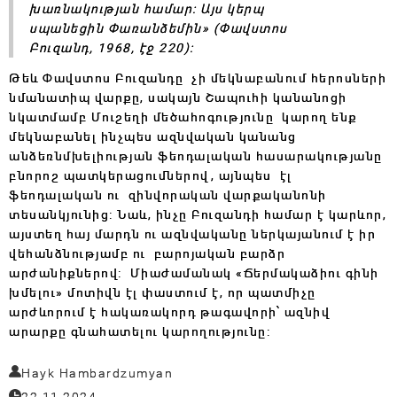
խառնակության համար: Այս կերպ
սպանեցին Փառանձեմին»
(
Փավստոս
Բուզանդ, 1968, էջ 220
)
:
Թեև Փավստոս Բուզանդը չի մեկնաբանում հերոսների
նմանատիպ վարքը, սակայն Շապուհի կանանոցի
նկատմամբ Մուշեղի մեծահոգությունը կարող ենք
մեկնաբանել ինչպես ազնվական կանանց
անձեռնմխելիության ֆեոդալական հասարա­կութ­յանը
բնորոշ պատկերա­ցումներով, այնպես էլ
ֆեոդալական ու զինվորական վարքականոնի
տեսանկյունից: Նաև, ինչը Բուզանդի համար է կարևոր,
այստեղ հայ մարդն ու ազնվականը ներկայանում է իր
վեհանձնությամբ ու բարոյական բարձր
արժանիքներով:
Միաժամանակ «Ճերմակաձիու գինի
խմելու» մոտիվն էլ փաստում է, որ պատմիչը
արժևորում է հակառակորդ թագավորի՝ ազնիվ
արարքը գնահատելու կարողությունը:
Hayk Hambardzumyan
22.11.2024