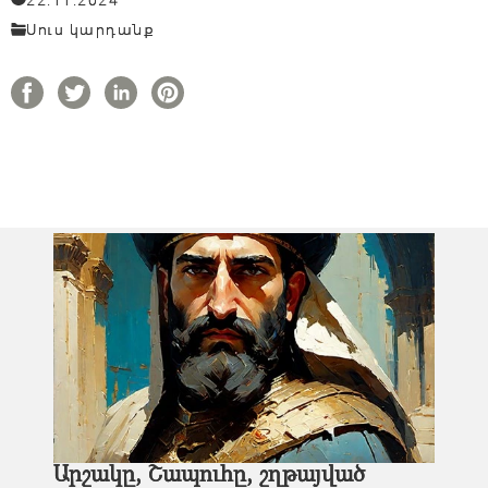
Սուս կարդանք
Արշակը, Շապուհը, շղթայված