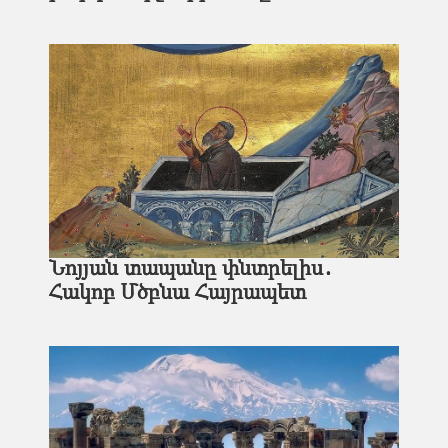
Նոյյան տապանը փնտրելիս․
Հակոբ Մծբնա Հայրապետ