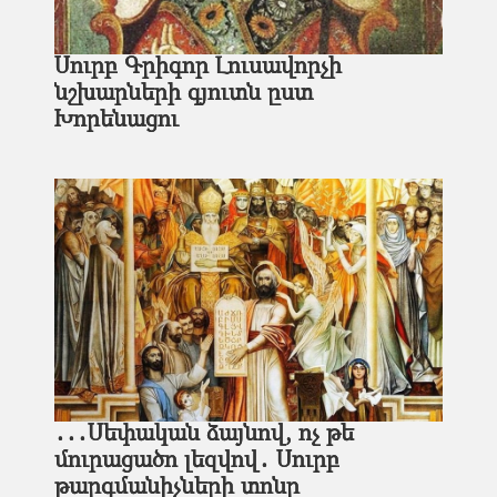
Սուրբ Գրիգոր Լուսավորչի
նշխարների գյուտն ըստ
Խորենացու
․․․Սեփական ձայնով, ոչ թե
մուրացածո լեզվով․ Սուրբ
թարգմանիչների տոնը