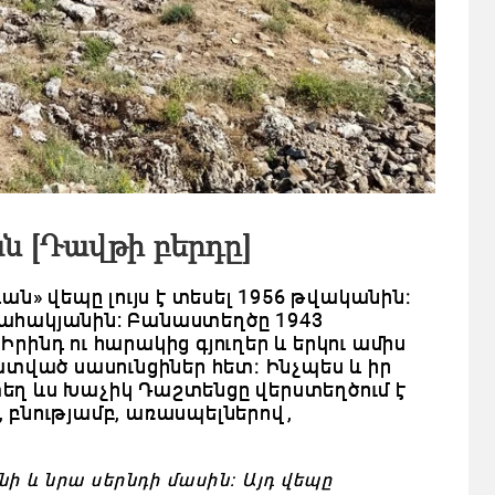
ն [Դավթի բերդը]
» վեպը լույս է տեսել 1956 թվականին։
սահակյանին: Բանաստեղծը 1943
Իրինդ ու հարակից գյուղեր և երկու ամիս
ված սասունցիներ հետ։ Ինչպես և իր
տեղ ևս Խաչիկ Դաշտենցը վերստեղծում է
, բնությամբ, առասպելներով,
ի և նրա սերնդի մասին: Այդ վեպը