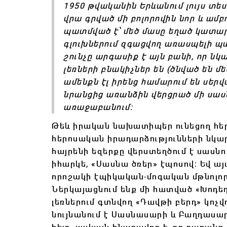
1950 թվականին Երևանում լույս տե
վրա գրված մի բոլորովին նոր և ամբո
պատմված է՝ մեծ մասը եղած կատար
գլուխներում զգացվող առասպելի պ
շունչը արգասիք է այն բանի, որ 
լեռների բնակիչներ են (ծնված են մե
ամենքն էլ իրենց համարում են սեր
նրանցից առանձին վերցրած մի սասնա
առաջաբանում։
Թեև իրական նախատիպեր ունեցող հե
հերոսական իրադարձությունների նկա
հայրենի եզերքը վերստեղծում է սասնո 
իհարկե, «Սասնա ծռեր» էպոսով։ Եվ այ
որոշակի էպիկական-մոգական մթնոլորտ
Ներկայացնում ենք մի հատված
«Խոդեդ
լեռներում գտնվող
«Դավթի բերդ» կոչվո
նույնանում է Սասնասարի և Բաղդասա
հետ, սակայն հնարավոր է, որ դարանք 