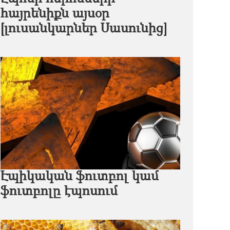
հայրենիքն այսօր
[լուսանկարներ Սասունից]
Էպիկական ֆուտբոլ կամ
ֆուտբոլը էպոսում