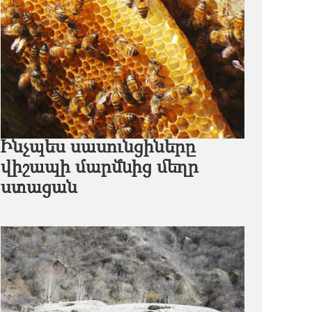
Ինչպես սասունցիները
վիշապի մարմնից մեղր
ստացան