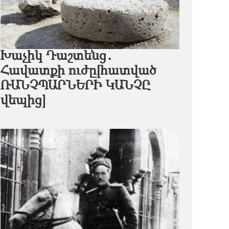
Խաչիկ Դաշտենց․
Հավատքի ուժը[հատված
ՌԱՆՉՊԱՐՆԵՐԻ ԿԱՆՉԸ
վեպից]