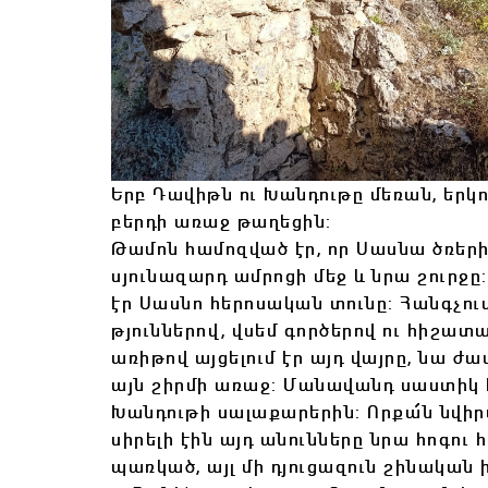
Երբ Դավիթն ու Խանդութը մեռան, երկ
բերդի առաջ թաղեցին:
Թամոն համոզված էր, որ Սասնա ծռերի
սյունազարդ ամրոցի մեջ և նրա շուրջը
էր Սասնո հերոսական տունը: Հանգչում
թյուններով, վսեմ գործերով ու հիշատ
առիթով այցելում էր այդ վայրը, նա ժ
այն շիրմի առաջ: Մանավանդ սաստիկ հո
Խանդութի սալաքարերին: Որքա՜ն նվիր
սիրելի էին այդ անունները նրա հոգու
պառկած, այլ մի դյուցազուն շինական ի