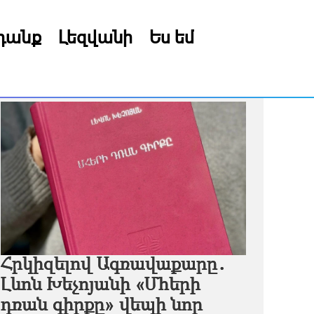
րդանք
Լեզվանի
Ես եմ
Հրկիզելով Ագռավաքարը․
Լևոն Խեչոյանի «Մհերի
դռան գիրքը» վեպի նոր