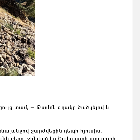
ցույց տամ, — Թամոն գդակը ծածկելով և
ռնալանջով շարժվեցին դեպի հյուսիս:
ունի բերդ, շինված էր Ծովասարի ստորոտի