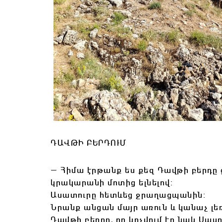
ԴԱՎԹԻ ԲԵՐԴՈՒՄ
—
Հիմա էրթանք ես քեզ Դավթի բերդը 
կրակարանի մոտից ելնելով:
Ասատուրը հետևեց ջրաղացպանին:
Նրանք անցան մայր առուն և կանաչ լե
Դավթի բերդը, որ կոչվում էր նաև Սաս