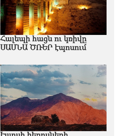
Հալեպի հացն ու կռիվը
ՍԱՍՆԱ ԾՌԵՐ էպոսում
Էպոսի հերոսների