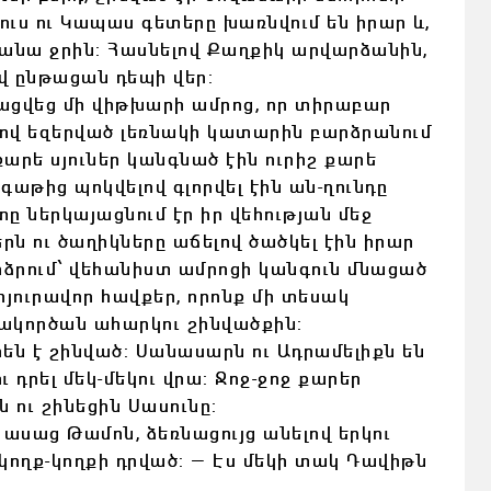
Կուս ու Կապաս գետերը խառնվում են իրար և,
մանա ջրին: Հասնելով Քաղքիկ արվարձանին,
վ ընթացան դեպի վեր:
ացվեց մի վիթխարի ամրոց, որ տիրաբար
րով եզերված լեռնակի կատարին բարձրանում
արե սյուներ կանգնած էին ուրիշ քարե
գաթից պոկվելով գլորվել էին ան-ղունդը
 ներկայացնում էր իր վեհության մեջ
ն ու ծաղիկները աճելով ծածկել էին իրար
րձրում՝ վեհանիստ ամրոցի կանգուն մնացած
յուրավոր հավքեր, որոնք մի տեսակ
իսակործան ահարկու շինվածքին:
վրեն է շինված: Սանասարն ու Ադրամելիքն են
ւ դրել մեկ-մեկու վրա: Ջոջ-ջոջ քարեր
ն ու շինեցին Սասունը:
բ ասաց
Թամոն,
ձեռնացույց անելով երկու
կողք-կողքի դրված: — Էս մեկի տակ Դավիթն