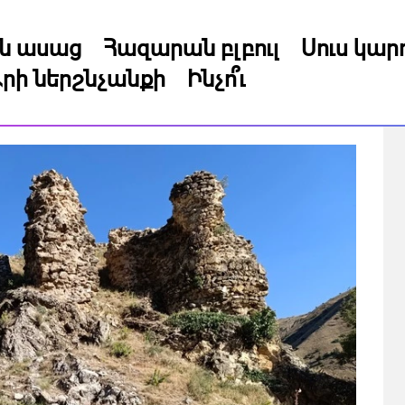
կն ասաց
Հազարան բլբուլ
Սուս կա
րի ներշնչանքի
Ինչո՞ւ