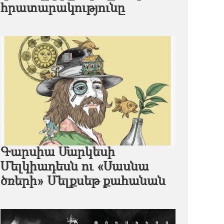
հրատարակությունը
Գարսիա Մարկեսի
Մելկիադեսն ու «Սասնա
ծռերի» Մելքսեթ քահանան