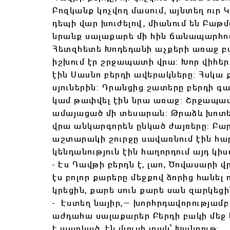
Բոզկանք կոչվող մասում, այնտեղ ուր 
դեպի վար խուժելով, միանում են Բաթ
նրանք սալաքարե մի հին ճանապարհո
Հետզհետե Խոդեդանի աչքերի առաջ բ
իշխում էր շրջապատի վրա: Խոր վիհե
էին Սասնո բերդի ավերակները: Հսկա ք
սյուներին: Դրանցից շատերը բերդի գա
կամ թափվել էին նրա առաջ: Շրջապատը
ամայացած մի տեսարան: Թրաձև խոտեր
վրա անկարգորեն ընկած ժայռերը: Բա
աշտարակի շուրջը սավառնում էին հար
կենդանություն էին հաղորդում այդ կ
- Էս Դավթի բերդն է, լաո, Ծովասարի 
էս բոլոր քարերը մեջքով ձորից հանել ո
կրեցին, քարե սուն քարե սան զարկեցի
- Էստեղ նայիր,— խորհրդավորությամ
աժդահա սալաքարեր Բերդի բակի մեջ 
է պառկած, էն մյուսի տակ՝ Խանդութ: