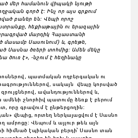
սած մեր համանուն վիպակի նյութի
ղջական գործ է: Ինչ որ այս գրքում
ված բաներ են: Վեպի որոշ
ատրանքը, հեքիաթային ու երազային
նկարագրված մարդիկ Հայաստանի
ծ մասամբ Սասունում) և, գրեթե,
ված Սասնա ծռերի տոհմից: Ամեն մեկը
 ծուռ է», -նշում է հեղինակը
րոսներով, պատմական ողբերգական ու
րագրություններով, սակայն վեպը կորսված
զրույցներով, ավանդություններով և,
ս ամենի շնորհիվ պատումը ձեռք է բերում
, որը գրավում է ընթերցողին։
ան» վեպից, որտեղ ներկայացվում է Սասնո
ղ ամրոցը։ Վեպում և այլուր թեև այն
րի հիմնած էպիկական բերդի՝ Սասնո տան
տարբեր բերդեր են եղել և այստեղ