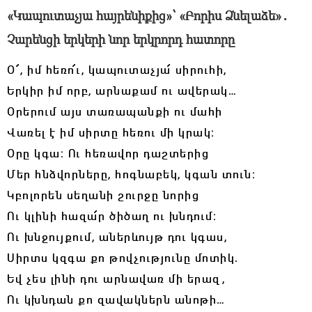
«Կապուտաչյա հայրենիքից»՝ «Բորիս Ձնելաձե»․
Չարենցի երկերի նոր երկրորդ հատորը
Օ՜, իմ հեռո
՜
ւ, կապուտաչյա՜ սիրուհի,
Երկիր իմ որբ, արնաքամ ու ավերակ…
Օրերում այս տառապանքի ու մահի
Վառել է իմ սիրտը հեռու մի կրակ։
Օրը կգա։ Ու հեռավոր դաշտերից
Մեր հնձվորները, հոգնաբեկ, կգան տուն։
Կբոլորեն սեղանի շուրջը նորից
Ու կլինի հազա
՜
ր ծիծաղ ու խնդում։
Ու խնջույքում, աներևույթ դու կգաս,
Սիրտս կզգա քո թովչությունը մոտիկ.
Եվ չես լինի դու արնավառ մի երազ,
Ու կխնդան քո զավակներն անոթի…