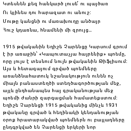
Կտեսնեն քեզ հանկարծ լուսե՜ ու պայծառ
Ու կլինես դու հարազատ ու անուշ։
Մութը կանցնի ու մառախուղը անծայր
Հուշ կդառնա, հնամենի մի զրույց…
1915 թվականին Եղիշե Չարենցը Կարսում գրում
է իր առաջին՝
«
Կապուտաչյա հայրենիք
»
պոեմը,
որը լույս է տեսնում նույն թվականին Թիֆլիսում։
Այս և հետագայում գրված պոեմները
առանձնահատուկ նշանակություն ունեն ոչ
միայն բանաստեղծի ստեղծագործության մեջ,
այլև ընդհանապես հայ գրականության մեջ
պոեմի ժանրի զարգացման համատեքստում։
Եղիշե Չարենցի 1915 թվականից մինչև 1931
թվականը գրված և հեղինակի կենդանության
օրոք հրատարակված պոեմներն ու բալլադները
ընդգրկված են Չարենցի երկերի նոր