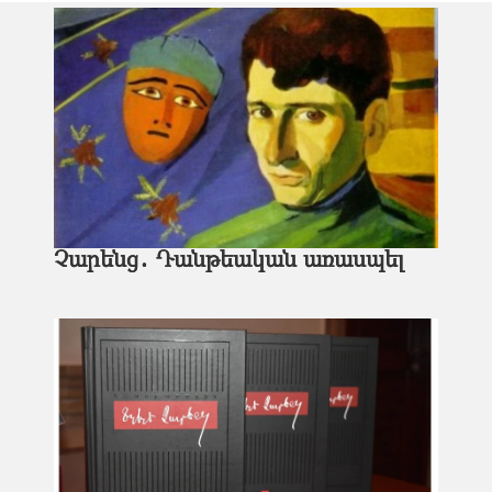
Չարենց․ Դանթեական առասպել