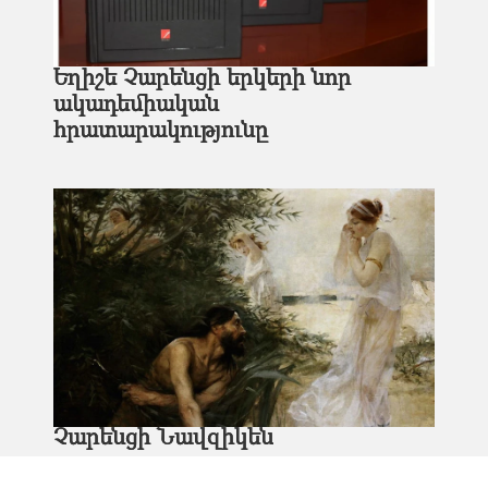
Եղիշե Չարենցի երկերի նոր
ակադեմիական
hրատարակությունը
Չարենցի Նավզիկեն