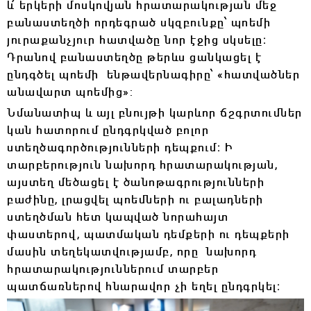
և՛ երկերի մոսկովյան հրատարակության մեջ
բանաստեղծի որդեգրած սկզբունքը՝ պոեմի
յուրաքանչյուր հատվածը նոր էջից սկսելը։
Դրանով բանաստեղծը թերևս ցանկացել է
ընդգծել պոեմի ենթավերնագիրը՝
«
հատվածներ
անավարտ պոեմից
»
:
Նմանատիպ և այլ բնույթի կարևոր ճշգրտումներ
կան հատորում ընդգրկված բոլոր
ստեղծագործությունների դեպքում։ Ի
տարբերություն նախորդ հրատարակության,
այստեղ մեծացել է ծանոթագրությունների
բաժինը, լրացվել պոեմների ու բալադների
ստեղծման հետ կապված նորահայտ
փաստերով, պատմական դեմքերի ու դեպքերի
մասին տեղեկատվությամբ, որը նախորդ
հրատարակություններում տարբեր
պատճառներով հնարավոր չի եղել ընդգրկել։