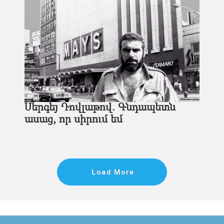
Սերգեյ Դովլաթով. Գնդապետն
ասաց, որ սիրում եմ
Load More