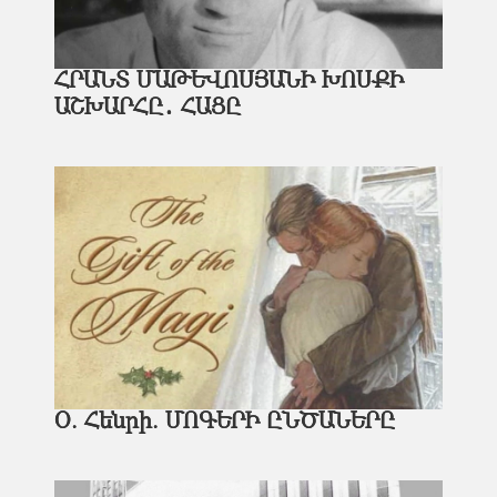
ՀՐԱՆՏ ՄԱԹԵՎՈՍՅԱՆԻ ԽՈՍՔԻ
ԱՇԽԱՐՀԸ․ ՀԱՑԸ
Օ. Հենրի. ՄՈԳԵՐԻ ԸՆԾԱՆԵՐԸ