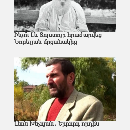
Ինչո՞ւ Լև Տոլստոյը հրաժարվեց
Նոբելյան մրցանակից
Լևոն Խեչոյան․ Երրորդ որդին