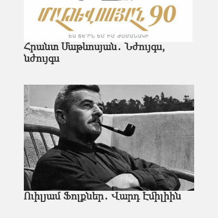
Հրանտ Մաթևոսյան․ Նժույգս,
նժույգս
Ուիլյամ Ֆոլքներ․ Վարդ Էմիլիին