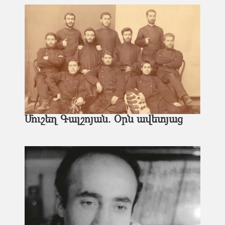
Մուշեղ Գալշոյան. Օրն ավետյաց