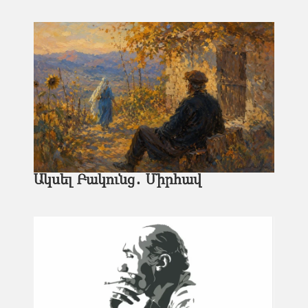
Ակսել Բակունց․ Միրհավ