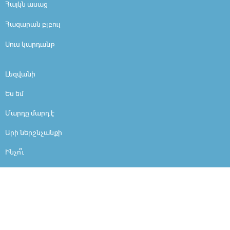
Հայկն ասաց
Հազարան բլբուլ
Սուս կարդանք
Լեզվանի
Ես եմ
Մարդը մարդ է
Արի ներշնչանքի
Ինչո՞ւ