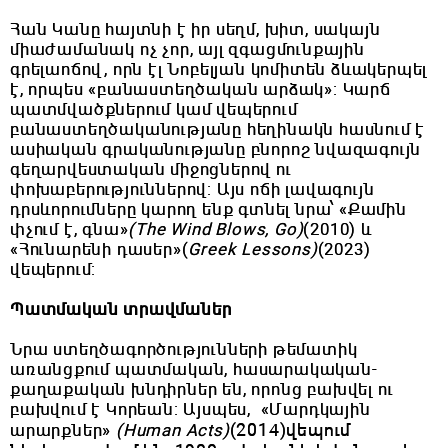
Հան Կանը հայտնի է իր սեղմ, խիտ, սակայն
միաժամանակ ոչ չոր, այլ զգացմունքային
գրելաոճով, որն էլ Նոբելյան կոմիտեն ձևակերպել
է, որպես «բանաստեղծական արձակ»: Կարճ
պատմվածքներում կամ վեպերում
բանաստեղծականությանը հեղինակն հասնում է
ասիական գրականությանը բնորոշ նվազագույն
գեղարվեստական միջոցներով ու
փոխաբերություններով: Այս ոճի լավագույն
դրսևորումները կարող ենք գտնել նրա՝ «Քամին
փչում է, գնա»
(The Wind Blows, Go)
(2010) և
«Հունարենի դասեր»(
Greek Lessons)
(2023)
վեպերում:
Պատմական տրավմաներ
Նրա ստեղծագործությունների թեմատիկ
առանցքում պատմական, հասարակական-
քաղաքական խնդիրներ են, որոնց բախվել ու
բախվում է Կորեան: Այսպես, «Մարդկային
(2014)
վեպում
արարքներ»
(Human Acts)