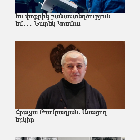
Ես փոքրիկ բանաստեղծություն
եմ․․․ Նարեկ Կոսմոս
Հրաչյա Թամրազյան. Ասացող
երկիր