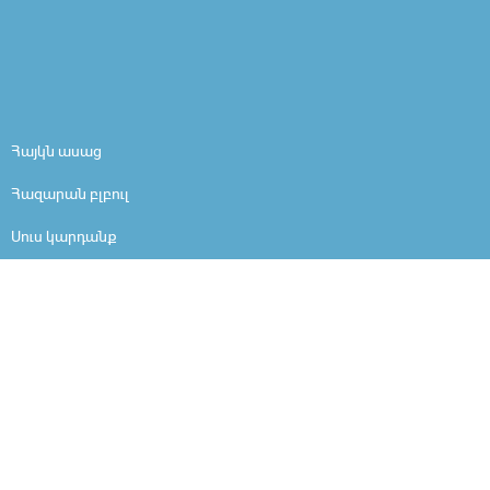
Հայկն ասաց
Հազարան բլբուլ
Սուս կարդանք
Լեզվանի
Ես եմ
Մարդը մարդ է
Արի ներշնչանքի
Ինչո՞ւ