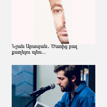
Նշան Աբասյան․ Ծառից բալ
քաղելու պես...