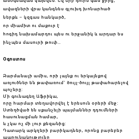
անօգնական կախվեն: Եվ երբ դուրս գաս ջրից,
ավազների վրա կանգնես գլուխդ խոնարհած
ներքև – կզգաս հանկարծ,
որ միամիտ ու մաքուր է
հոգիդ նախամարդու պես ու երջանիկ և արդար ես
ինչպես մասուրի թուփ…
Օգոստոս
Զարմանալի ամիս, որի լայնք ու երկայնքով
առյուծներ են թափառում` ծույլ-ծույլ թափահարելով
պոչերը:
Մի գունագեղ Աֆրիկա,
որը հարմար տեղավորվել է երեսուն օրերի մեջ:
Ստեղծված են սքանչելի պայմաններ դդումների
հասունացման համար,
և չկա ոչ մի լուր քեզանից:
Դատարկ արկղերի բարիկադներ, որոնց բարեբեր
պարունակությունը