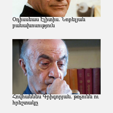
Օդիսսեաս Էլիտիս. Նոբելյան
բանախոսություն
Հովհաննես Գրիգորյան. թռչունն ու
հրեշտակը