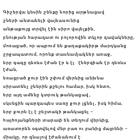
Գիշերվա կեսին շենքը նորից արթնացավ
շների անտանելի վայնասունից.
անթաքույց տրվել էին սիրո վայելքին,
բնության հարազատ ու բոլորովին տկլոր զավակները,
մոռացած, որ ապրում են քաղաքակիրթ մարդկանց
շրջապատում, որոնք տասնամյակներ առաջ,
երբ գազը դեռևս էժան էր և էլ. էներգիան էր դեռևս
էժան,
եռացրած ջուր էին շփում վերևից անխնա
սիրատենչ շներին քշելու համար, իսկ հետո,
երբ այդ ամենը կտրուկ թանկացավ,
սկսեցին պարզապես սառը ջուր լցնել, իսկ հիմա,
երբ ջուրն էլ է շեշտակի թանկացել –
հայհոյանքների տարափ են տեղում վերևից,
առատորեն օգտվելով մեր բառ ու բանից մայրենի –
միակը, որ գնալով էժանանում է