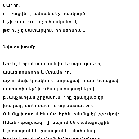
վարդը,
որ բացվել է ամռան մեջ հանկարծ
և չի իմանում, և չի հասկանում,
թե ինչ է կատարվում իր ներսում…
Նվագախումբ
Երբևէ կիրականանան իմ երազանքները,-
ասաց որսորդը և մտամոլոր,
աջ ու ձախ կրակելով խորացավ ու անհետացավ
անտառի մեջ` խուճապ առաջացնելով
բնակչության շրջանում, որը զբաղված էր
խաղաղ, ստեղծագործ աշխատանքով:
Ոմանք խոսում են անգլերեն, ոմանք էլ` շշուկով:
Ոմանք գաղտագողի նայում են ժամացույցին
և շտապում են, շտապում են մահանալ…
Երբևէ կիրականանան իմ երազանքները,-