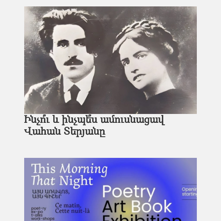
Ինչո՞ւ և ինչպե՞ս ամուսնացավ
Վահան Տերյանը