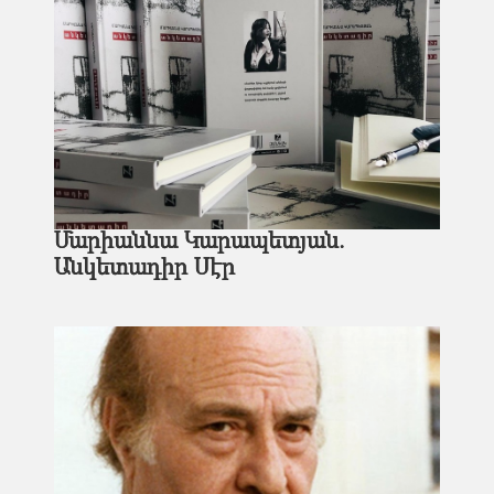
Մարիաննա Կարապետյան.
Անկետադիր Սէր