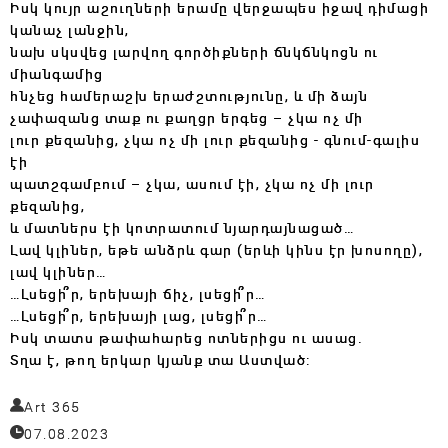
Իսկ կույր աշուղների երամը վերջապես իջավ դիմացի
կանաչ լանջին,
նախ սկսվեց լարվող գործիքների ճնկճնկոցն ու
միանգամից
հնչեց համերաշխ երաժշտությունը, և մի ձայն
չափազանց տաք ու քաղցր երգեց – չկա ոչ մի
լուր քեզանից, չկա ոչ մի լուր քեզանից - գնում-գալիս
էի
պատշգամբում – չկա, ասում էի, չկա ոչ մի լուր
քեզանից,
և մատներս էի կոտրատում նյարդայնացած…
Լավ կլիներ, եթե անձրև գար (երևի կինս էր խոսողը),
լավ կլիներ…
…Լսեցի՞ր, երեխայի ճիչ, լսեցի՞ր…
…Լսեցի՞ր, երեխայի լաց, լսեցի՞ր…
Իսկ տատս թափահարեց ոտներիցս ու ասաց.
Տղա է, թող երկար կյանք տա Աստված:
Art 365
07.08.2023