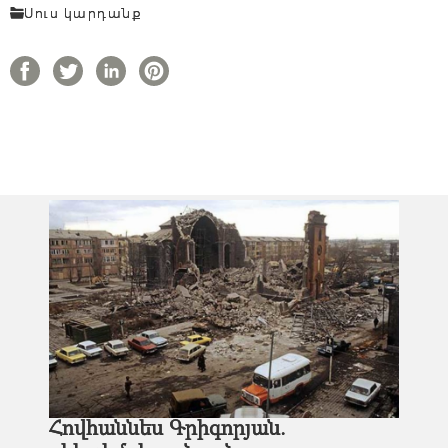
Սուս կարդանք
Հովհաննես Գրիգորյան.