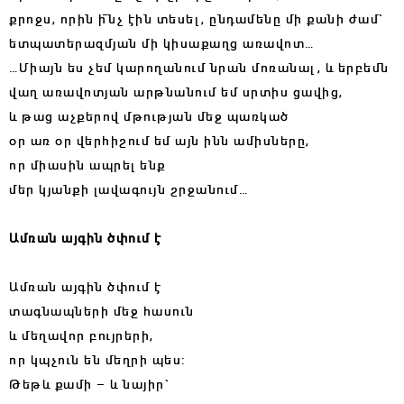
քրոջս, որին իˉնչ էին տեսել, ընդամենը մի քանի ժամ`
ետպատերազմյան մի կիսաքաղց առավոտ…
…Միայն ես չեմ կարողանում նրան մոռանալ, և երբեմն
վաղ առավոտյան արթնանում եմ սրտիս ցավից,
և թաց աչքերով մթության մեջ պառկած
օր առ օր վերհիշում եմ այն ինն ամիսները,
որ միասին ապրել ենք
մեր կյանքի լավագույն շրջանում…
Ամռան այգին ծփում է
Ամռան այգին ծփում է
տագնապների մեջ հասուն
և մեղավոր բույրերի,
որ կպչուն են մեղրի պես:
Թեթև քամի – և նայիր`