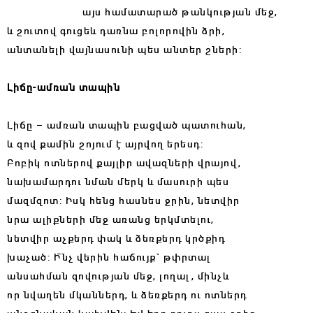
այս համատարած թանկության մեջ,
և շուտով գուցեև դառնա բոլորովին ձրի,
անտանելի վայնասունի պես անտեր շների:
Լիճը-ամռան տապին
Լիճը – ամռան տապին բացված պատուհան,
և զով քամին շոյում է այրվող երեսդ:
Բոբիկ ոտներով քայլիր ավազների վրայով,
նախամարդու նման մերկ և մասուրի պես
մազմզոտ: Իսկ հենց հասնես ջրին, նետվիր
նրա ալիքների մեջ առանց երկմտելու,
նետվիր աչքերդ փակ և ձեռքերդ կրծքիդ
խաչած: Իˉնչ վերին հաճույք` թփրտալ
անսահման զովության մեջ, լողալ, մինչև
որ նվաղեն մկաններդ, և ձեռքերդ ու ոտներդ