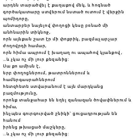
արդեն տարածվել է քաղաքով մեկ, և հոգնած
գործակատարը ստվերում նստած ուտում է վերջին
պոմիդորը,
անտարբեր նայելով փողոցի կեսը բռնած մի
անհնարին տիկնոջ,
որն այնքան շատ էր մի փոքրիկ, բազմաչարչար
ժողովրդի համար,
որն հիմա ապրում է խաղաղ ու ապահով կյանքով,
…և չկա ոչ մի լուր քեզանից:
Սա քո ամիսն է,
երբ փողոցներում, թատրոններում և
համերգասրահներում
հետզհետե ստվարանում է այն մարդկանց
բազմությունը,
որոնք տանջահար են եղել զանազան ծովափներում և
հիմա,
ինչպես գուրգուրված շնիկի` ցուցադրության են
հանում
իրենց թխացած մաշկերը,
…և չկա ոչ մի լուր քեզանից: