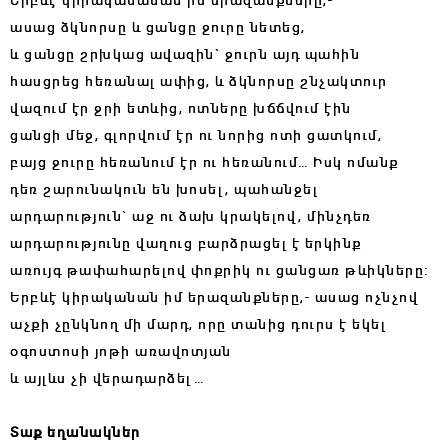
ասաց ձկնորսը և ցանցը ջուրը նետեց,
և ցանցը շրխկաց ավազին` ջուրն այդ պահին
հասցրեց հեռանալ ափից, և ձկնորսը շնչակտուր
վազում էր ջրի ետևից, ոտները խճճվում էին
ցանցի մեջ, գլորվում էր ու նորից ոտի ցատկում,
բայց ջուրը հեռանում էր ու հեռանում… Իսկ ոմանք
դեռ շարունակուն են խոսել, պահանջել
արդարություն` աջ ու ձախ կրակելով, մինչդեռ
արդարությունը վաղուց բարձրացել է երկինք
առույգ թափահարելով փոքրիկ ու ցանցառ թևիկները:
Երբևէ կիրականան իմ երազանքները,- ասաց ոչնչով
աչքի չընկնող մի մարդ, որը տանից դուրս է եկել
օգոստոսի յոթի առավոտյան
և այլևս չի վերադարձել…
Տաք եղանակներ