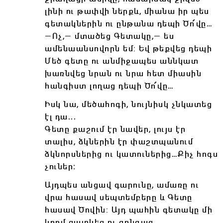
լինի ու թափվի ներքև, միանա իր պես
գետակներին ու ընթանա դեպի Ծո՜վը…
―Ոչ,― մտածեց Գետակը,― ես
ամենաանսովորն եմ: Եվ թեքվեց դեպի
Մեծ գետը ու անմիջապես աննկատ
խառնվեց նրան ու նրա հետ միասին
հանգիստ լողաց դեպի Ծո՜վը…
Իսկ նա, մեծահոգի, նույնիսկ չնկատեց
էլ դա․․․
Գետը քաշում էր նավեր, լույս էր
տալիս, ձկներին էր փաշտպանում
ձկնորսներից ու կատուներից…Քիչ հոգս
չուներ։
Այդպես անցավ գարունը, ամառը ու
վրա հասավ սեպտեմբերը և Գետը
հասավ Ծովին: Այդ պահին գետակը մի
կողմ ցատկեց ու զրնգաց.