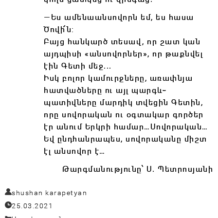
―Ես ամենաանսովորն եմ, ես հասա
Ծովի՜ն:
Բայց հանկարծ տեսավ, որ շատ կան
այդպիսի «անսովորներ», որ թաքնվել
էին Գետի մեջ․․․
Իսկ բոլոր կամուրջները, առափնյա
հատվածները ու այլ պարգև֊
պատիվները մարդիկ տվեցին Գետին,
որը սովորական ու օգտակար գործեր
էր անում Երկրի համար…Սովորական…
Եվ ընդհանրապես, սովորականը միշտ
էլ անսովոր է…
Թարգմանությունը՝ Ս. Պետրոսյանի
shushan karapetyan
25.03.2021