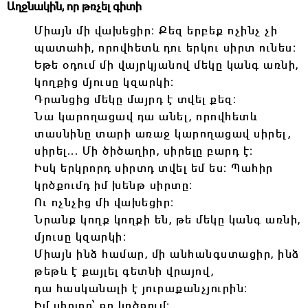
Աղջնակին, որ թռչել գիտի
Միայն մի վախեցիր։ Քեզ երբեք ոչինչ չի
պատահի, որովհետև դու երկու սիրտ ունես։
Եթե օդում մի վայրկյանով մեկը կանգ առնի,
կողքից մյուսը կզարկի։
Դրանցից մեկը մայրդ է տվել քեզ։
Նա կարողացավ դա անել, որովհետև
տասնինը տարի առաջ կարողացավ սիրել,
սիրել․․․ Մի ծիծաղիր, սիրելը բարդ է։
Իսկ երկրորդ սիրտդ տվել եմ ես։ Պահիր
կրծքումդ իմ խենթ սիրտը։
Ու ոչնչից մի վախեցիր։
Նրանք կողք կողքի են, թե մեկը կանգ առնի,
մյուսը կզարկի։
Միայն ինձ համար, մի անհանգստացիր, ինձ
թեթև է քայլել գետնի վրայով,
դա հասկանալի է յուրաքանչյուրին։
Իմ սիրտը՝ քո կրծքում։