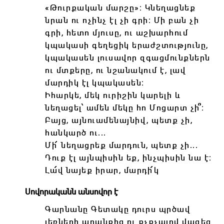
«Թուրքական մարշը»։ Կնեղացնեք
նրան ու ոչինչ էլ չի գրի։ Մի բան չի
գրի, հետո մյուսը, ու աշխարհում
կպակասի գեղեցիկ երաժշտությունը,
կպակասեն լուսավոր զգացմունքներն
ու մտքերը, ու նշանակում է, լավ
մարդիկ էլ կպակասեն։
Իհարկե, մեկ ուրիշին կարելի և
նեղացել՝ ամեն մեկը հո Մոցարտ չի՞։
Բայց, այնուամենայնիվ, պետք չի,
հանկարծ ու․․․
Մի՜ նեղացրեք մարդուն, պետք չի․․․
Դուք էլ այնպիսին եք, ինչպիսին նա է։
Լա՜վ նայեք իրար, մարդի՜կ
Սովորականն անսովոր է
Գարնանը Գետակը դուրս պրծավ
լեռների արանքից ու քչքչալով վազեց