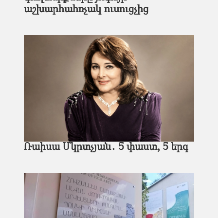
աշխարհահռչակ ուսուցչից
Ռաիսա Մկրտչյան․ 5 փաստ, 5 երգ