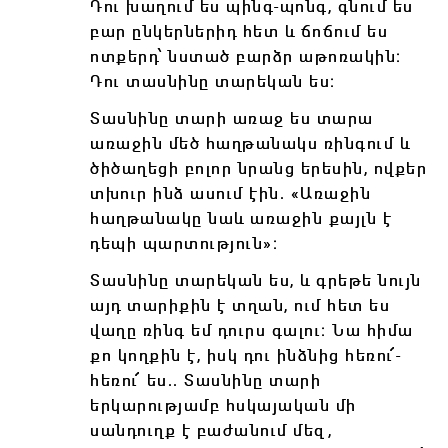
Դու խաղում ես պինգ-պոնգ, գնում ես
բար ընկերներիդ հետ և ճոճում ես
ոտքերդ՝ նստած բարձր աթոռակին։
Դու տասնինը տարեկան ես։
Տասնինը տարի առաջ ես տարա
առաջին մեծ հաղթանակս ռինգում և
ծիծաղեցի բոլոր նրանց երեսին, ովքեր
տխուր ինձ ասում էին․ «Առաջին
հաղթանակը նաև առաջին քայլն է
դեպի պարտություն»։
Տասնինը տարեկան ես, և գրեթե նույն
այդ տարիքին է տղան, ում հետ ես
վաղը ռինգ եմ դուրս գալու։ Նա հիմա
քո կողքին է, իսկ դու ինձնից հեռու՜-
հեռու՜ ես․․ Տասնինը տարի
երկարությամբ հսկայական մի
սանդուղք է բաժանում մեզ,