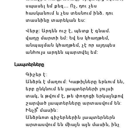
սպասել եմ քեզ․․․ Ոչ, դու չես
հասկանում և չես տեսնում ինձ․ դու
տասնինը տարեկան ես։
Վերջ։ Արդեն ուշ է, պետք է գնամ․
վաղը մարտի եմ։ Եվ ես կհաղթեմ,
անպայման կհաղթեմ, չէ որ այդպես
անհույս արդեն պարտվել եմ։
Լապտերները
Գիշեր է:
Անձրև է մաղում: Կաթիլները երևում են,
երբ ընկնում են լապտերների լույսի
տակ, և թվում է, թե փողոցի երկայնքով
շարված լապտերները արտասվում են:
Ինչի՞ մասին:
Անձրևոտ գիշերներին լապտերներն
արտասվում են միայն այն մասին, ինչ