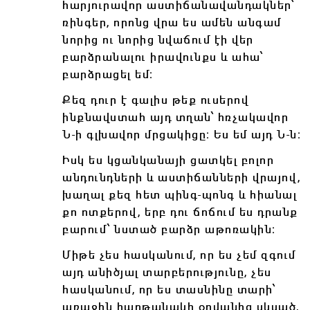
հարյուրավոր աստիճանավանդակներ՝
ռինգեր, որոնց վրա ես ամեն անգամ
նորից ու նորից նվաճում էի վեր
բարձրանալու իրավունքս և ահա՝
բարձրացել եմ։
Քեզ դուր է գալիս թեք ուսերով
ինքնավստահ այդ տղան՝ հռչակավոր
Ն-ի գլխավոր մրցակիցը։ Ես եմ այդ Ն-ն։
Իսկ ես կցանկանայի ցատկել բոլոր
անդունդների և աստիճանների վրայով,
խաղալ քեզ հետ պինգ-պոնգ և հիանալ
քո ոտքերով, երբ դու ճոճում ես դրանք
բարում՝ նստած բարձր աթոռակին։
Միթե չես հասկանում, որ ես չեմ զգում
այդ անիծյալ տարբերությունը, չես
հասկանում, որ ես տասնինը տարի՝
առաջին հաղթանակի օրվանից սկսած,