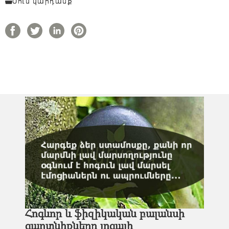
Սուս կարդանք
Հոգևոր և ֆիզիկական բալանսի
գաղտնիքները յոգայի