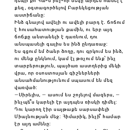
դեպի քո Հա֊ն ինչ֊որ մեկը արդեն հասել է
քեզ, օգտագործելով Բարեկեցության
աստիճանը։
Ինձ գնալով ավելի ու ավելի բարդ է․ ճոճում
է հուսահատության քամին, ու երբ այդ
ճոճքը անտանելի է դառնում, դու
անսպասելի գալիս ես ինձ ընդառաջ։
Ես գցում եմ ծանր ձողը, դու գրկում ես ինձ,
ու մենք ընկնում, կամ էլ թռչում ենք՝ ինչ
տարբերություն, պայծառ աստղերից մեկի
վրա, որ օսոստոսյան գիշներների
անսահմանությունում սպասում են մեզ
վառված։
―Սիրելիս, ― ասում ես շոյելով մազերս, ―
ինչպե՞ս կարելի էր այդպես ռիսկի դիմել։
Դու կարող էիր սայթաքե սարսափելի
Միայնության մեջ։ Հիմարիկ, ինչի՞ համար
էր այդ ամենը։