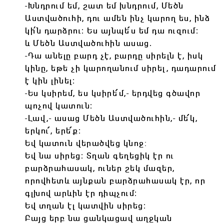
-Խնդրում եմ, շատ եմ խնդրում, Մեծն
Աստվածուհի, դու ամեն ինչ կարող ես, ինձ
կի՛ն դարձրու։ Ես այնպե՜ս եմ դա ուզում։
և Մեծն Աստվածուհին ասաց․
-Դա անելը բարդ չէ, բարդը սիրելն է, իսկ
կինը, եթե չի կարողանում սիրել, դադարում
է կին լինել։
-Ես կսիրեմ, ես կսիրե՜մ,- երդվեց գծավոր
պոչով կատուն։
-Լավ,- ասաց Մեծն Աստվածուհին,- մե՜կ,
երկու՜, երե՜ք։
Եվ կատուն վերածվեց կնոջ:
Եվ նա սիրեց։ Տղան գեղեցիկ էր ու
բարձրահասակ, ուներ շեկ մազեր,
որովհետև այնքան բարձրահասակ էր, որ
գլխով արևին էր դիպչում։
Եվ տղան էլ կատվին սիրեց։
Բայց երբ նա ցանկացավ աղջկան