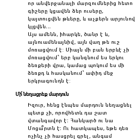
որ անվերջանալի մարզումներից հետո
գիշերը կցավեն ձեր ուսերը,
կայտուցվեն թևերը, և աչքերն արյունով
կլցվեն․․․
Այս ամենն, իհարկե, ծանր է և,
այնուամենայնիվ, այն վաղ թե ուշ
մոռացվում է: Միայն մի բան երբևէ չի
մոռացվում՝ երբ կանգնում ես երկու
ձեռքերի վրա, կամաց պոկում ես մի
ձեռքդ և հասկանում՝ ափիդ մեջ
երկրագունդն է:
Մի՛ նեղացրեք մարդուն
Իզուր, հենց էնպես մարդուն նեղացնել
պետք չի, որովհետև դա շատ
վտանգավոր է։ Հանկարծ ու նա
Մոցա՞րտն է։ Ու հատկապես, եթե դեռ
ոչինչ չի հասցրել գրել, անգամ