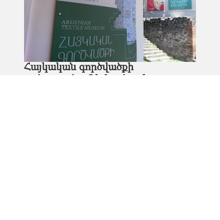
Հայկական գործվածքի
թանգարանը Դիլիջանում
Վասիլիս Մարագոս [Եվրամիության