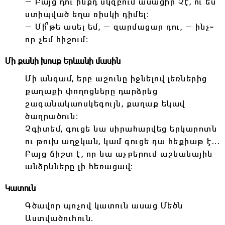
― Բայց դու ինքդ սկզբում ասացիր Չէ, ու ես
ստիպված եղա ռիսկի դիմել։
― Մի՞թե ասել եմ, ― զարմացար դու, ― ինչ֊
որ չեմ հիշում։
Մի քանի խոսք Երևանի մասին
Մի անգամ, երբ աշունը իջնելով լեռներից
քաղաքի փողոցները դարձրեց
շագանակաոսկեգույն, քաղաք եկավ
ծաղրածուն։
Չգիտեմ, գուցե նա սիրահարվեց երկարոտն
ու թուխ աղջկան, կամ գուցե դա հեքիաթ է․․․
Բայց ճիշտ է, որ նա աչքերում աշնանային
անձրևները լի հեռացավ։
Կատուն
Գծավոր պոչով կատուն ասաց Մեծն
Աստվածուհուն․