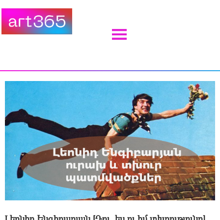
Լեոնիդ Ենգիբարյան [Դու, ես ու իմ տխրությունը]