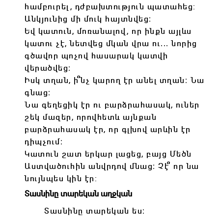
համբուրել, դժբախտություն պատահեց:
Անկյունից մի մուկ հայտնվեց։
Եվ կատուն, մոռանալով, որ ինքն այլևս
կատու չէ, նետվեց մկան վրա ու․․․ նորից
գծավոր պոչով հասարակ կատվի
վերածվեց։
Իսկ տղան, ի՞նչ կարող էր անել տղան։ Նա
գնաց։
Նա գեղեցիկ էր ու բարձրահասակ, ուներ
շեկ մազեր, որովհետև այնքան
բարձրահասակ էր, որ գլխով արևին էր
դիպչում։
Կատուն շատ երկար լացեց, բայց Մեծն
Աստվածուհին անվրդով մնաց։ Չէ՞ որ նա
նույնպես կին էր:
Տասնինը տարեկան աղջկան
Տասնինը տարեկան ես։