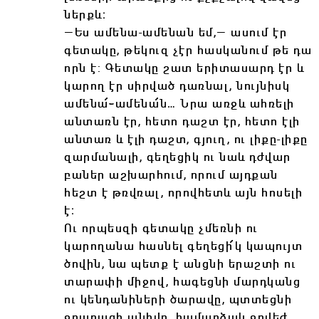
ներքև։
―Ես ամենա-ամենան եմ,― ասում էր
գետակը, թեկուզ չէր հասկանում թե դա
որն է: Գետակը շատ երիտասարդ էր և
կարող էր սիրված դառնալ, նույնիսկ
ամենա՜֊ամենա՜ն… Նրա առջև ահռելի
անտառն էր, հետո դաշտ էր, հետո էլի
անտառ և էլի դաշտ, գյուղ, ու լիքը-լիքը
զարմանալի, գեղեցիկ ու նաև դժվար
բաներ աշխարհում, որում այդքան
հեշտ է թռվռալ, որովհետև այն հոսելի
է։
Ու որպեսզի գետակը չմեռնի ու
կարողանա հասնել գեղեցի՜կ կապույտ
ծովին, նա պետք է անցնի երաշտի ու
տարափի միջով, հագեցնի մարդկանց
ու կենդանիների ծարավը, պտտեցնի
ջրաղացի անիվը, համարձակ ջրվեժ