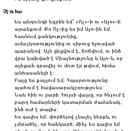
Չէ ու հա
Ես անդունդի եզրին եմ՝ «Ոչ»֊ի ու «Այո»֊ի
արանքում։ Քո Ոչ֊ից ես իմ Այո֊ին եմ
հասնում ցանկությունից,
ամաչկոտությունից ու սիրուց հյուսված
պարանով։ Այն ցնցվում է, ճոճվում, ու ինձ
վրա կախված է Միայնությունը և Այո֊ն, որ
այնքան գրավիչ ու մոտ էր թվում, հիմա
անհասանելի է։
Բայց ես քայլում եմ, Հպարտությունը
պահում է հավասարակշռությունս։
Նաև հին ու բարի Հույսի վալսը, որ հնչում է
բարդ համարների կատարման ժամանակ,
ինձ ուժ է տալիս։
Ես գալիս եմ․ փորձելով չնայել ներքև, ու
չմտածել, որ հանկարծ, մինչ ես գալիս եմ