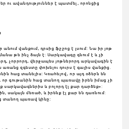
ր ու ավանդություններ է պատմել, որոնցից
ն
նում վանքում, դրսից ֆշշոց է լսում։ Նա իր յոթ
մանա թե ինչ ձայն է: Սարկավագը գնում է և չի
րդ, չորրորդ, վերջապես յոթներորդ արկավագին է
նա առանց զգեստը փոխելու դուրս է գալիս վանքից․
անին հաց տանելիս։ Կռահելով, որ այդ օձերն են
, որ գութանին հաց տանող պառավը իրեն իմաց չի
եք սարկավագներիս և բոլորդ էլ քար դարձեք»:
ն, սակայն մեռած, և իրենք էլ քար են դառնում:
ց տանող պառավ կինը։