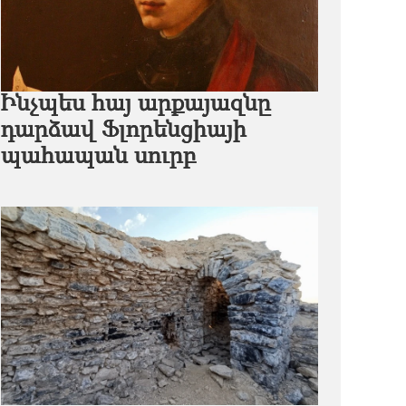
Ինչպես հայ արքայազնը
դարձավ Ֆլորենցիայի
պահապան սուրբ