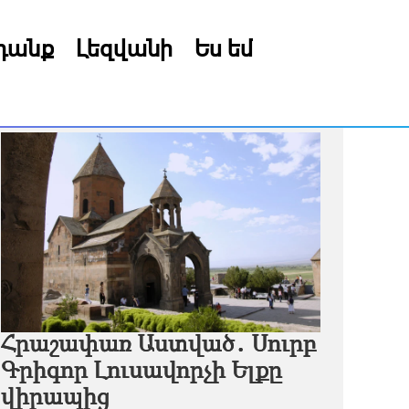
րդանք
Լեզվանի
Ես եմ
Հրաշափառ Աստված․ Սուրբ
Գրիգոր Լուսավորչի Ելքը
վիրապից