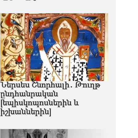
Ներսես Շնորհալի․ Թուղթ
ընդհանրական
[եպիսկոպոսներին և
իշխաններին]