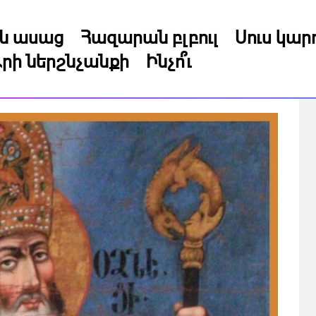
կն ասաց
Հազարան բլբուլ
Սուս կա
րի ներշնչանքի
Ինչո՞ւ