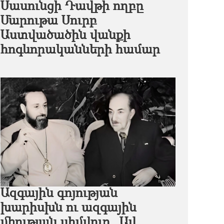
Սասունցի Դավթի ողբը
Մարութա Սուրբ
Աստվածածին վանքի
հոգևորականների համար
Ազգային գոյության
խարիսխն ու ազգային
միության սիմվոլը․ Ավ․