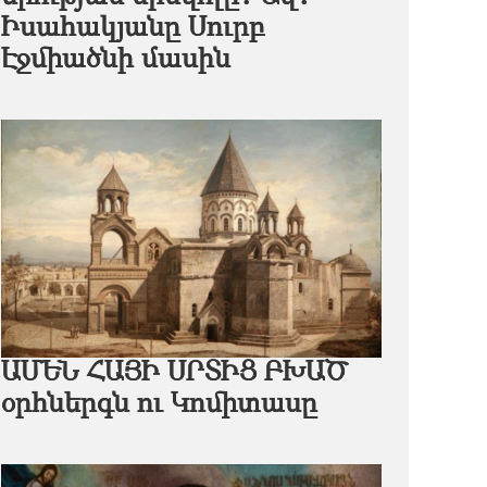
Իսահակյանը Սուրբ
Էջմիածնի մասին
ԱՄԵՆ ՀԱՅԻ ՍՐՏԻՑ ԲԽԱԾ
օրհներգն ու Կոմիտասը