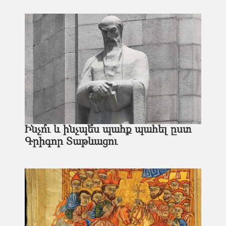
Ինչո՞ւ և ինչպե՞ս պահք պահել ըստ
Գրիգոր Տաթևացու