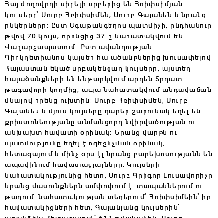
Հայ ժողովրդի սիրելի սրբերից են Հռիփսիմյան
կույսերը՝ Սուրբ Հռիփսիմեն, Սուրբ Գայանեն և նրանց
ընկերները: Ըստ Ագաթանգեղոս պատմիչի, ընդհանուր
թվով 70 կույս, որոնցից 37-ը նահատակվում են
Վաղարշապատում: Ըստ ավանդության
Դիոկղետիանոս կայսեր հալածանքներից խուսափելով
Հայաստան եկած սրբակենցաղ կույսերը, այստեղ
հալածանքների են ենթարկվում արդեն Տրդատ
թագավորի կողմից, ապա նահատակվում անդավաճան
մնալով իրենց ուխտին: Սուրբ Հռիփսիմեն, Սուրբ
Գայանեն և մյուս կույսերը դարեր շարունակ եղել են
քրիստոնեությանը անմանցորդ նվիրվածության ու
անխախտ հավատի օրինակ: Նրանց վարքն ու
պատմությունը եղել է ոգեշնչման օրինակ,
հետագայում և մինչ օրս էլ նրանց բարեխոսությանն են
ապավինում հավատացյալները: Կույսերի
նահատակությունից հետո, Սուրբ Գրիգոր Լուսավորիչը
նրանց մասունքներն ամփոփում է տապաններում ու
թաղում նահատակության տեղերում՝ Հռիփսիմեին՝ իր
հավատակիցների հետ, Գայանյանց կույսերին՝
առանձին: Հետագայում՝ 618 թվականին Սուրբ