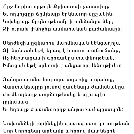
Ճըշմարիտ որթոյն Քրիստոսի շառաւիղք
Եւ ողկոյզըք ճըմլեալք երկնաւոր մըշակին,
Կոխեցայք ճըգնութեամբ ի հընձանըս ձեր,
Զի ուրախ լինիջիք անմահական բաժակաւըն։
Մերժեցին ըզկարիս մարմնական կենցաղոյս,
Զի ծանեան եթէ երազ է և սուտ պաճուճանք,
Ոչ հեշտացան ի գըրգանըս փափկութեան,
Իմացան եթէ սընոտի է անցաւոր մեծութիւնս։
Յանդաստանս հոգևորս աղօթից և պահոց,
Վաստակեայըք յուսով զամենայն ժամանակըս,
ժուժկալեալք փորձութեանց և պէս պէս
լըլկանաց
Եւ եղեալք ժառանգորդք անթառամ պըսակին։
Նախանձելի յօրինեցին զառագաստ կուսութեան
Նոր նորոգեալ արեամբ և հըրով մատնեցին