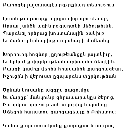
Քարոզել յայտնապէս ըզչըքնաղ տեսութիւն։
Լուան թագաւորք և լըցան խընդութեամբ,
Որսալ յանձն առին ըզգաղտնի մեծութիւնն.
Պարգևել իրերաց խոստանային բանիւք
Եւ ծածուկ հընարիւք գողանալ ի միմեանց։
Խորհուրդ հոգևոր յըղութեանցըն յայտնիւր,
Եւ երկունք փըրկութեան աշխարհի ճեպէին.
Քանզի կամըք վերին հրամանին քաղցրացեալ,
Իջուցին ի վերուստ ըզպարգևս փըրկութեան։
Ծընան կուսանք ազգըս բազումըս
Եւ մարըք՝ մանկունք զհրապարակըս ծերոց,
Ի գիրկըս սըրբութեան աղօթից և պահոց
Աճեցին հաւատով զարգացեալք ի Քրիստոս։
Կանայք պատուականք քաղաքաւ և ազգաւ,