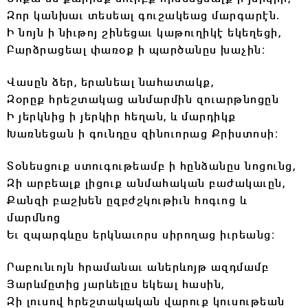
Զոր կանխաւ տեսեալ գուշակեաց մարգարէն.
Ի նոյն ի նիւթոյ շինեցաւ կաթուղիկէ եկեղեցի,
Բարձրացեալ փառօք ի պարծանըս խաչին։
Վասըն ձեր, երանեալ նահատակք,
Զօրըք հրեշտակաց անմարմին զուարթնոցըն
Ի յերկնից ի յերկիր հեղան, և մարդիկք
Խառնեցան ի գունդըս զինուորաց Քրիստոսի։
Տօնեսցուք ստուգութեամբ ի հընձանըս նոցունց,
Զի արբեալք լիցուք անմահական բաժակաւըն,
Քանզի բաշխեն ըզբժշկութիւն հոգւոց և
մարմնոց
Եւ զպարգևըս երկնաւորս սիրողաց իւրեանց։
Րաբունւոյն հրամանաւ աներևոյթ ազդմամբ
Յարևմըտից յարևելըս եկեալ հասին,
Զի լուսով հրեշտակական վարուք կուսութեան