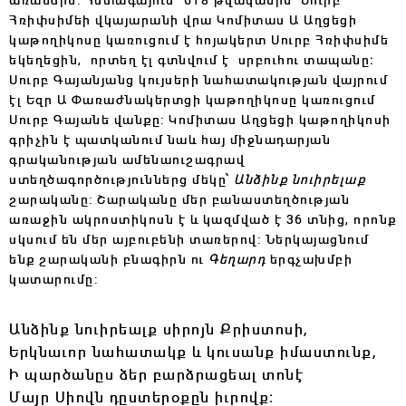
Հռիփսիմեի վկայարանի վրա Կոմիտաս Ա Աղցեցի
կաթողիկոսը
կառուցում է հոյակերտ Սուրբ Հռիփսիմե
եկեղեցին,
որտեղ էլ գտնվում է սրբուհու տապանը։
Սուրբ Գայանյանց կույսերի նահատակության վայրում
էլ Եզր Ա Փառաժնակերտցի կաթողիկոսը
կառուցում
Սուրբ Գայանե վանքը: Կոմիտաս Աղցեցի կաթողիկոսի
գրիչին է պատկանում նաև հայ միջնադարյան
գրականության ամենաուշագրավ
ստեղծագործություններց մեկը՝
Անձինք նուիրելաք
շարականը: Շարականը մեր բանաստեղծության
առաջին ակրոստիկոսն է և կազմված է 36 տնից, որոնք
սկսում են մեր այբուբենի տառերով: Ներկայացնում
ենք շարականի բնագիրն ու
Գեղարդ
երգչախմբի
կատարումը:
Անձինք նուիրեալք սիրոյն Քրիստոսի,
Երկնաւոր նահատակք և կուսանք իմաստունք,
Ի պարծանըս ձեր բարձրացեալ տոնէ
Մայր Սիովն դըստերօքըն իւրովք։