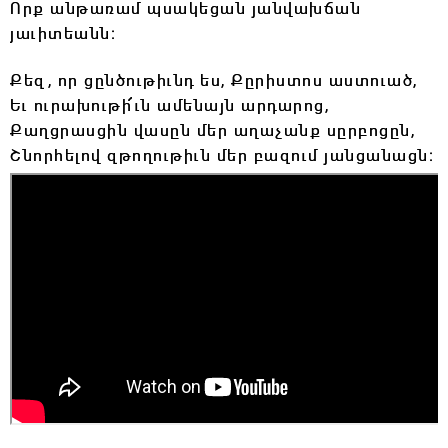
Որք անթառամ պսակեցան յանվախճան
յաւիտեանն։
Քեզ, որ ցընծութիւնդ ես, Քըրիստոս աստուած,
Եւ ուրախութի՜ւն ամենայն արդարոց,
Քաղցրասցին վասըն մեր աղաչանք սըրբոցըն,
Շնորհելով զթողութիւն մեր բազում յանցանացն։