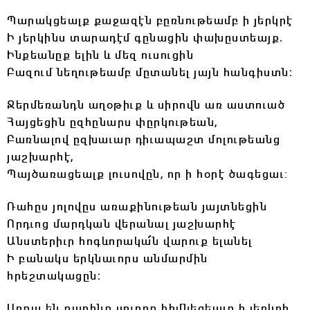
Պարակցեալք քաջազէն բըռնութեամբ ի յերկրէ
Ի յերկինս տարադէմ գընացին փախըստեայք.
Ինքեանըք ելին և մեզ ուսուցին
Բազում նեղութեամբ մըտանել յայն հանգիստն։
Ջերմեռանդն աղօթիւք և սիրովն առ աստուած
Հայցեցին ըզհընարս փըրկութեան,
Բառնալով ըզխաւար դիւապաշտ մոլութեանց
յաշխարհէ,
Պայծառացեալք լուսովըն, որ ի հօրէ ծագեցաւ:
Ռահըս յոլովըս առաքինութեան յայտնեցին
Որդւոց մարդկան վերանալ յաշխարհէ
Անստերիւր հոգևորակա՜ն վարուք ելանել
Ի բանակս երկնաւորս անմարմին
հրեշտակացըն։
Սոքա են քարինք սուրբք հիմնեցեալք ի յերկրի,