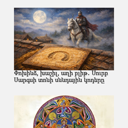
Փոխինձ, խաշիլ, աղի բլիթ․ Սուրբ
Սարգսի տոնի սննդային կոդերը