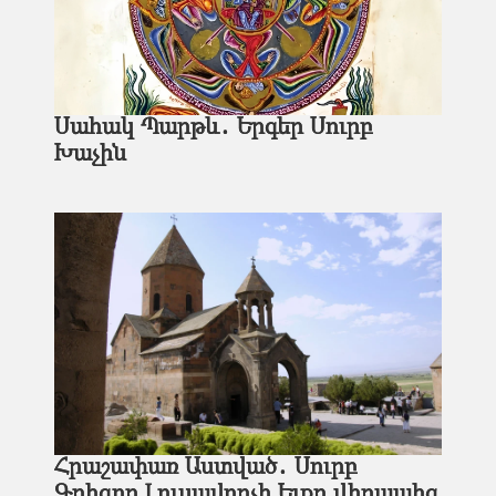
Սահակ Պարթև․ Երգեր Սուրբ
Խաչին
Հրաշափառ Աստված․ Սուրբ
Գրիգոր Լուսավորչի Ելքը վիրապից