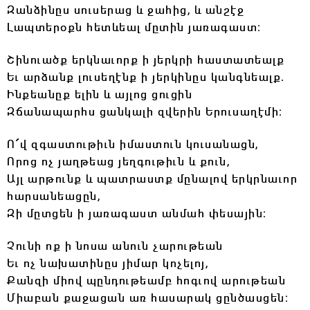
Զանձինըս սուսերաց և ջահից, և անշէջ
Լապտերօքն հետևեալ մըտին յառագաստ։
Շինուածք երկնաւորք ի յերկրի հաստատեալք
Եւ արձանք լուսեղէնք ի յերկինըս կանգնեալք.
Ինքեանըք ելին և այլոց ցուցին
Զճանապարհս ցանկալի զվերին Երուսաղէմի։
Ո՜վ զգաստութիւն իմաստուն կուսանացն,
Որոց ոչ յաղթեաց յեղգութիւն և քուն,
Այլ արթունք և պատրաստք մընալով երկրնաւոր
հարսանեացըն,
Զի մըտցեն ի յառագաստ անմահ փեսային։
Չունի ոք ի նոսա անուն չարութեան
Եւ ոչ նախատինըս յիմար կոչելոյ,
Քանզի միով պընդութեամբ հոգւով արութեան
Միաբան քաջացան առ հասարակ ցընծասցեն։