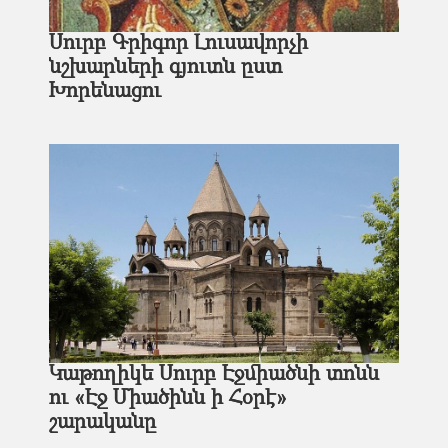
Սուրբ Գրիգոր Լուսավորչի
նշխարների գյուտն ըստ
Խորենացու
Կաթողիկե Սուրբ Էջմիածնի տոնն
ու «Էջ Միածինն ի Հօրէ»
շարականը