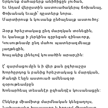
Երկունք մահաբերք անիծիցըն լուծան,
Եւ Ադամ վերըստին աստուածակերպ ճոխանայ,
Փոխանակ Եւայի՝ դըստերք նորա.
Մարտիրոսք և կուսանք ընծայեալք աստուծոյ։
Զօրք հրեշտակաց ընդ մարդկան տօնեցին,
Եւ կանայք ի յերկինս գըրեցան զինաւորք,
Կուսութեամբ ընդ մահու պատերազմեալք
յաղթեցին,
Խաչակից լինելով կուսածին արարչին։
է՜ զարմացումըն և ի վեր քան ըզհրաշըս
Խորհըրդոց և բանից հրեշտակաց և մարդկան,
Քանդի Էնըն աստուած ամենազօր
զօրութեամբըն
Խոնարհեալ տեսանէր ըզհանդէս կուսանացըն։
Ընկերք միամիտք մարմնական կենցաղոյս,
Նախատակք հաւասարք և հոգւով միացեալք,