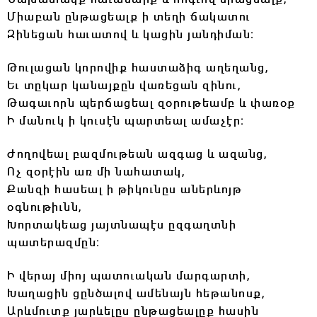
Միաբան ընթացեալք ի տեղի ճակատու
Զինեցան հաւատով և կացին յանդիման։
Թուլացան կորովիք հաստաձիգ աղեղանց,
Եւ տըկար կանայքըն վառեցան զինու,
Թագաւորն պերճացեալ զօրութեամբ և փառօք
Ի մանուկ ի կուսէն պարտեալ ամաչէր։
Ժողովեալ բազմութեան ազգաց և ազանց,
Ոչ զօրէին առ մի նահատակ,
Քանզի հասեալ ի թիկունըս աներևոյթ
օգնութիւնն,
Խորտակեաց յայտնապէս ըզգաղտնի
պատերազմըն։
Ի վերայ միոյ պատուական մարգարտի,
Խաղացին ցընծալով ամենայն հեթանոսք,
Արևմուտք յարևելըս ընթացեալըք հասին