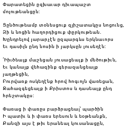
Փարատեցին ըզխաւար դիւապաշտ
մոլութեանցըն։
Ցընծութեամբ տօնեսցուք զյիշատակըս նոցունց,
Զի և նոցին հաղորդիցուք փըրկութեան.
Խընդրելով յարարչէն ըզպարգևս երկնաւորս
Եւ դասիլն ընդ նոսին ի յարկսըն լուսեղէն։
՚Իիւծեալք մաշեցան յուսացեալք ի մեծութիւն,
Եւ կանայք վեհազինք գերազանցեալք
յաղթեցին,
Բուրվառք ոսկեղէնք հրով հոգւոյն վառեցան,
Ջահազգեցեալք ի Քրիստոս և դասեալք ընդ
հրեշտակըս։
Փառաց ի փառըս բարձրացեալ՝ պարծին
Ի պատիւ և ի փառս երեսուն և եօթեանքն,
Քանզի այս է թիւ երանեալ կուսանացըն,