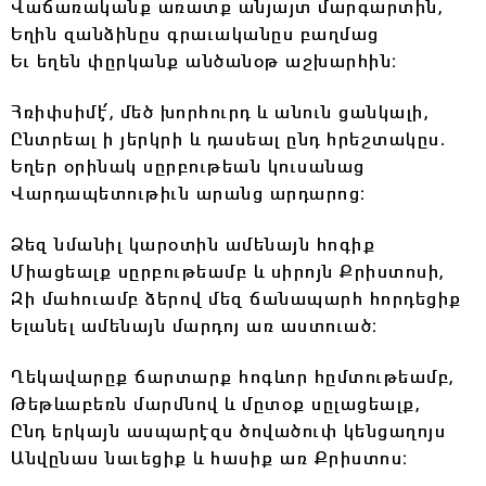
Վաճառականք առատք անյայտ մարգարտին,
Եղին զանձինըս գրաւականըս բաղմաց
Եւ եղեն փըրկանք անծանօթ աշխարհին։
Հռիփսիմէ՛, մեծ խորհուրդ և անուն ցանկալի,
Ընտրեալ ի յերկրի և դասեալ ընդ հրեշտակըս.
Եղեր օրինակ սըրբութեան կուսանաց
Վարդապետութիւն արանց արդարոց։
Ձեզ նմանիլ կարօտին ամենայն հոգիք
Միացեալք սըրբութեամբ և սիրոյն Քրիստոսի,
Զի մահուամբ ձերով մեզ ճանապարհ հորդեցիք
Ելանել ամենայն մարդոյ առ աստուած։
Ղեկավարըք ճարտարք հոգևոր հըմտութեամբ,
Թեթևաբեռն մարմնով և մըտօք սըլացեալք,
Ընդ երկայն ասպարէզս ծովածուփ կենցաղոյս
Անվընաս նաւեցիք և հասիք առ Քրիստոս։