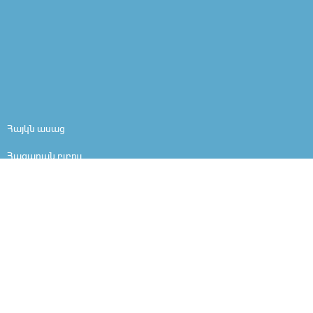
Հայկն ասաց
Հազարան բլբուլ
Սուս կարդանք
Լեզվանի
Ես եմ
Մարդը մարդ է
Արի ներշնչանքի