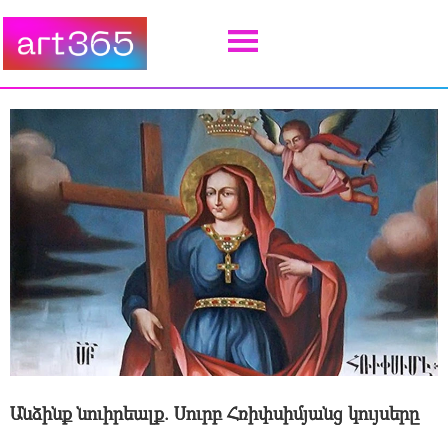
Անձինք նուիրեալք. Սուրբ Հռիփսիմյանց կույսերը