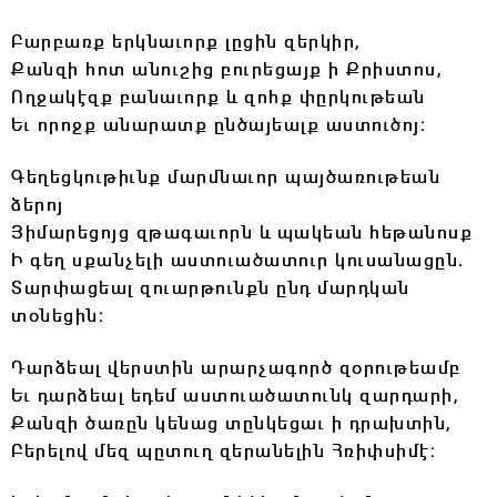
Բարբառք երկնաւորք լըցին զերկիր,
Քանզի հոտ անուշից բուրեցայք ի Քրիստոս,
Ողջակէզք բանաւորք և զոհք փըրկութեան
Եւ որոջք անարատք ընծայեալք աստուծոյ։
Գեղեցկութիւնք մարմնաւոր պայծառութեան
ձերոյ
Յիմարեցոյց զթագաւորն և պակեան հեթանոսք
Ի գեղ սքանչելի աստուածատուր կուսանացըն.
Տարփացեալ զուարթունքն ընդ մարդկան
տօնեցին։
Դարձեալ վերստին արարչագործ զօրութեամբ
Եւ դարձեալ եդեմ աստուածատունկ զարդարի,
Քանզի ծառըն կենաց տընկեցաւ ի դրախտին,
Բերելով մեզ պըտուղ զերանելին Հռիփսիմէ։