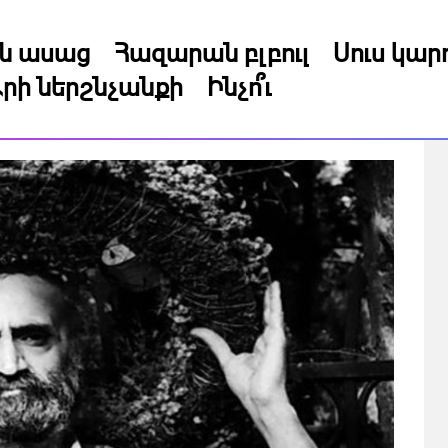
կն ասաց
Հազարան բլբուլ
Սուս կա
րի ներշնչանքի
Ինչո՞ւ