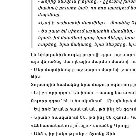
- Ձորից սկսվում է բլուրը…- շշուկով խոսո
փափուկ բույսեր կան, որ երբ պառկում ե
մարմինը…
«Լավ է՝ աշխարհի մարմինը»,- մտածեց Գ
- Ես շատ եմ սիրում աշխարհի մարմինը,-
նրան, իմ մարմնով զգալ նրա ձևերը, նրա 
ոտքերը, նրա ճակատը, նրա ձեռքերը, նր
Լև Նիկոլաևիչն ուզեց յուրովի զգալ աշխարհ
այն վերածեց մարդկային մարմնի մասերի ո
- Մեր մարմինները աշխարհի մարմնի շարուն
Ձին:
Տոլստոյին համակեց նրա մաքուր ոգևորությ
- Եվ բոլորը զգում են իրար…- ասաց նա առան
Բոլորը զգում են և հասկանում… Միայն եթե
- Եվ եթե նրանք հասկանան, թե ինչ են զգու
- Նրանք հասկանում են, թե ինչ են զգում…
«Անհատականությո՞ւնը»,- մտածեց Գրողը:
- Անձը, իր իսկությունը,- ճշտեց Ձին: