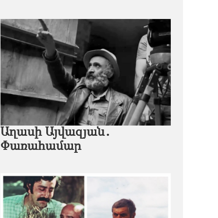
Աղասի Այվազյան․
Փառահամար