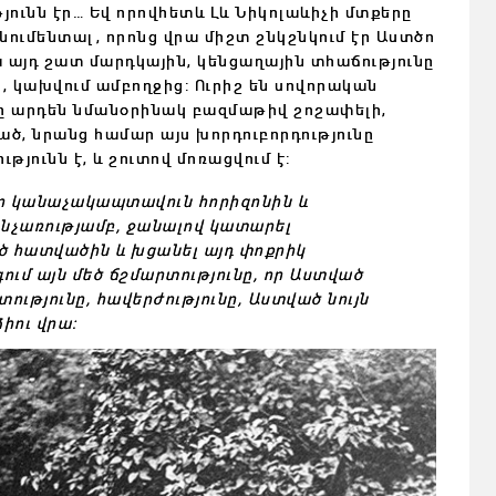
ւնն էր… Եվ որովհետև Լև Նիկոլաևիչի մտքերը
նումենտալ, որոնց վրա միշտ շնկշնկում էր Աստծո
պա այդ շատ մարդկային, կենցաղային տհաճությունը
ր, կախվում ամբողջից: Ուրիշ են սովորական
ը արդեն նմանօրինակ բազմաթիվ շոշափելի,
ծ, նրանց համար այս խորդուբորդությունը
յունն է, և շուտով մոռացվում է:
էր կանաչակապտավուն հորիզոնին և
շնչառությամբ, ջանալով կատարել
ծ հատվածին և խցանել այդ փոքրիկ
ում այն մեծ ճշմարտությունը, որ Աստված
տությունը, հավերժությունը, Աստված նույն
իու վրա: