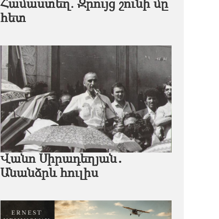
Համաստեղ. Զրույց շունի մը
հետ
Վանո Սիրադեղյան․
Անանձրև հուլիս