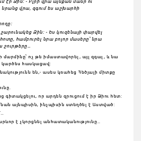
ւմ էր Ձին: - Բլրի վրա այնքան մանր ու
ս նրանց վրա, զգում ես աշխարհի
րողը:
 շարունակեց Ձին: - Ես կուզենայի փարվել
հոտը, համբուրել նրա բոլոր մասերը՝ նրա
ա շուրթերը…
ի մարմինը՝ ոչ թե իմաստավորել, այլ զգալ, և նա
ւ կարծես հասկացավ:
ակությունն են,- ասես կռահեց Հեծյալի միտքը
ունը.
ց գիտակցելու, որ արդեն զրուցում է իր Ձիու հետ:
 մնան այնպիսին, ինչպիսին ստեղծել է Աստված:
մ…
 Կարևոր է չկորցնել անհատականությունը…