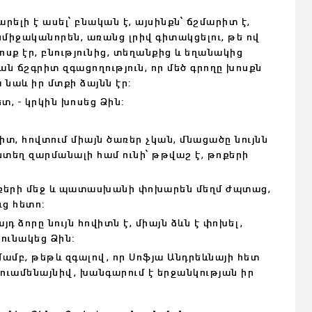
 կարելի է ասել՝ բնական է, այսինքն՝ ճշմարիտ է,
նմիջականորեն, առանց լրիվ գիտակցելու, թե ով
ոսք էր, բնությունից, տեղանքից և եղանակից
ան ճշգրիտ զգացողություն, որ մեծ գրողը խոսքն
 նաև իր մտքի ձայնն էր:
տ, - կրկին խոսեց Ձին:
վիտ, հովտում միայն ծառեր չկան, մնացածը նույնն
յնտեղ զարմանալի համ ունի՝ թթվաշ է, թոքերի
 թոքերի մեջ և պատասխանի փոխարեն մեղմ ժպտաց,
ւց հետո:
այդ ձորը նույն հովիտն է, միայն ձևն է փոխել,
րունակեց Ձին:
մամբ, թեթև զգալով, որ Սոֆյա Անդրեևնայի հետ
ուամենայնիվ, խանգարում է երջանկության իր