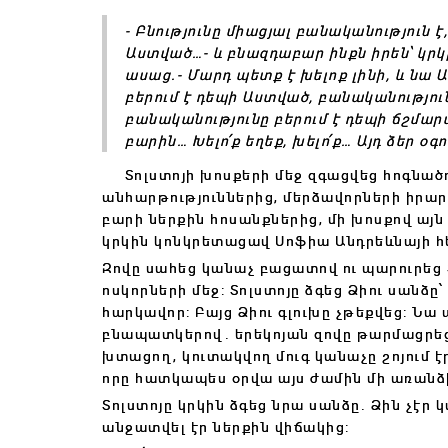
- Բնությունը միացյալ բանականություն է
Աստված…- և բնազդաբար ինքն իրեն՝ կրկ
ասաց.- Մարդ պետք է խելոք լինի, և նա
բերում է դեպի Աստված, բանականությու
բանականությունը բերում է դեպի ճշմարտ
բարին… Խելո՛ք եղեք, խելո՛ք… Այդ ձեր օգ
Տոլստոյի խոսքերի մեջ զգացվեց հոգնածու
անհարթություններից, մերձավորների իրար
բարի ներքին հոսանքներից, մի խոսքով այն 
կրկին կոնկրետացավ Սոֆիա Անդրեևնայի հ
Զովը սահեց կանաչ բացատով ու պարուրեց 
ոսկորների մեջ: Տոլստոյը ձգեց Ձիու սանձը
հարկավոր: Բայց Ձիու գլուխը չթեքվեց: Նա 
բնապատկերով. երեկոյան զովը թարմացրեց
խտացող, կուտակվող մուգ կանաչը շոյում էր
որը հատկապես օրվա այս ժամին մի առանձի
Տոլստոյը կրկին ձգեց նրա սանձը. Ձին չէր
անջատվել էր ներքին վիճակից: