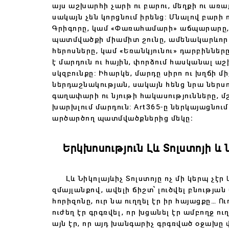
այս աշխարհի չարի ու բարու, մեղքի ու առա
սակայն չեն կորցնում իրենց: Մնալով բարի
Գրիգորը, կամ «Փառահամարի» աճպարարը, 
պատմվածքի միամիտ շունը, ամենակարևոր
հերոսները, կամ «Եռանկյունու» դարբինները
է մարդուն ու հային, փորձում հասկանալ ա
սկզբունքը: Իհարկե, մարդը սիրո ու խղճի 
ներդաշնակության, սակայն հենց նրա ներսո
գաղափարի ու նյութի հակասությունները, 
խարխլում մարդուն: Art365-ը ներկայացնում
արծարծող պատմվածքներից մեկը։
Երկխոսություն Լև Տոլստոյի և 
Լև Նիկոլայևիչ Տոլստոյը ոչ մի կերպ չէր
զմայլանքով, ավելի ճիշտ՝ լուծվել բնությա
հորիզոնը, ուր նա ուղղել էր իր հայացքը… 
ուժեղ էր գրգռվել, որ խցանել էր ամբողջ 
այն էր, որ այդ խանգարիչ գրգռված օջախը 