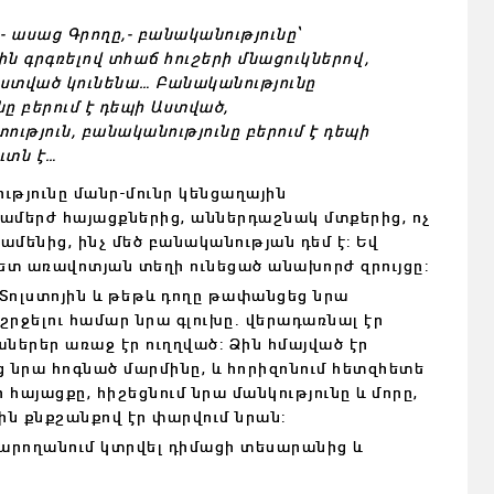
,- ասաց Գրողը,- բանականությունը՝
ին գրգռելով տհաճ հուշերի մնացուկներով,
 Աստված կունենա… Բանականությունը
նը բերում է դեպի Աստված,
ություն, բանականությունը բերում է դեպի
ուտն է…
թյունը մանր-մունր կենցաղային
ամերժ հայացքներից, աններդաշնակ մտքերից, ոչ
ամենից, ինչ մեծ բանականության դեմ է: Եվ
ետ առավոտյան տեղի ունեցած անախորժ զրույցը:
Տոլստոյին և թեթև դողը թափանցեց նրա
՝ շրջելու համար նրա գլուխը. վերադառնալ էր
աներեր առաջ էր ուղղված: Ձին հմայված էր
 նրա հոգնած մարմինը, և հորիզոնում հետզհետե
 հայացքը, հիշեցնում նրա մանկությունը և մորը,
ն քնքշանքով էր փարվում նրան:
 կարողանում կտրվել դիմացի տեսարանից և