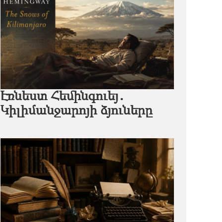
Էռնեստ Հեմինգուեյ․
Կիլիմանջարոյի ձյուները