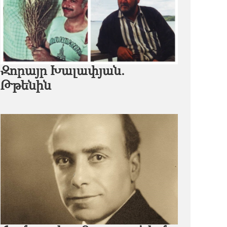
Զորայր Խալափյան.
Թթենին