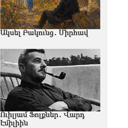
Ակսել Բակունց․ Միրհավ
Ուիլյամ Ֆոլքներ․ Վարդ
Էմիլիին