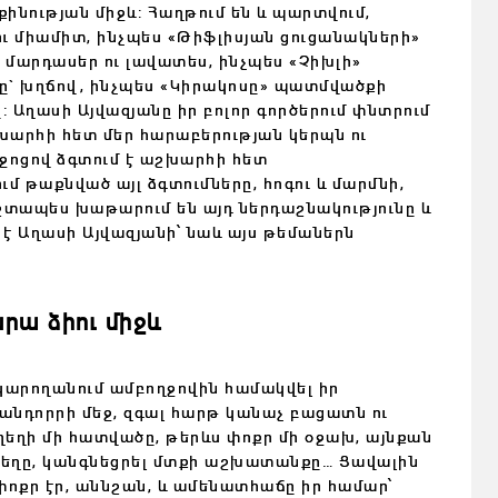
քինության միջև: Հաղթում են և պարտվում,
 ու միամիտ, ինչպես «Թիֆլիսյան ցուցանակների»
մարդասեր ու լավատես, ինչպես «Չիխլի»
ը` խղճով, ինչպես «Կիրակոսը» պատմվածքի
: Աղասի Այվազյանը իր բոլոր գործերում փնտրում
շխարհի հետ մեր հարաբերության կերպն ու
միջոցով ձգտում է աշխարհի հետ
ւմ թաքնված այլ ձգտումները, հոգու և մարմնի,
մշտապես խաթարում են այդ ներդաշնակությունը և
 է
Աղասի Այվազյանի՝
նաև այս թեմաներն
նրա ձիու միջ
և
 կարողանում ամբողջովին համակվել իր
ն անդորրի մեջ, զգալ հարթ կանաչ բացատն ու
Ուղեղի մի հատվածը, թերևս փոքր մի օջախ, այնքան
ուղեղը, կանգնեցրել մտքի աշխատանքը… Ցավալին
փոքր էր, աննշան, և ամենատհաճը իր համար՝