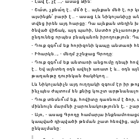
- Լավ է, չէ՞…,- ասաց Ձին:
- Շա՜տ, չքնա՜ղ է… մե՜ծ է… այնքան մեծ է, որ
այսինքն՝ բարի է… - ասաց Լև Նիկոլաևիչը ա
տվեց իրեն այդ հարցը: Դա այնքան տեղին խ
ծնված վիճակ, այդ պահի, Աստծո շնչառությ
ընդունեց որպես բնականոն իրողություն: Դա
- Դուք զգո՞ւմ եք հորիզոնի կապը անտառի հե
- Իհարկե…, - մեղմ շշնջաց Գրողը:
- Դուք զգո՞ւմ եք անտառի անցումը դեպի հո
է… Եվ այնտեղ օդն ավելի առատ է և… օդն ա
թաղանթը դուրեկան ծակծկող…
Լև Նիկոլաևիչն այդ ուղղակի զգում էր իր
ինչպես ժպտում են քնից կուշտ արթնանալո
- Դուք տեսնո՞ւմ եք, հովիտը դառնում է ձոր, 
միևնույն մարմնի շարունակությունն է, - շա
- Այո, - ասաց Գրողը համարյա ինքնամոռաց
կապված դիպվածի թեման շատ հեռվից, այն
ընկալմանը: