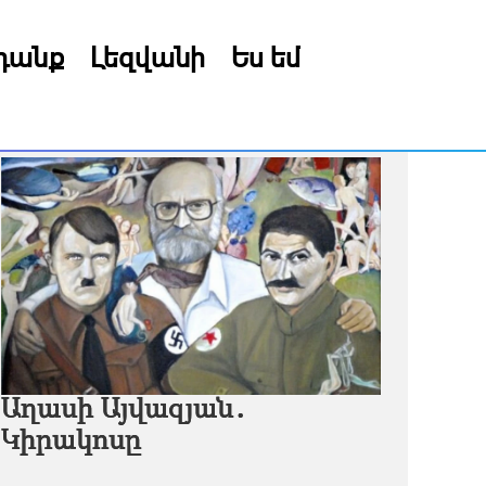
րդանք
Լեզվանի
Ես եմ
Աղասի Այվազյան․
Կիրակոսը