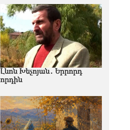
Լևոն Խեչոյան․ Երրորդ
որդին