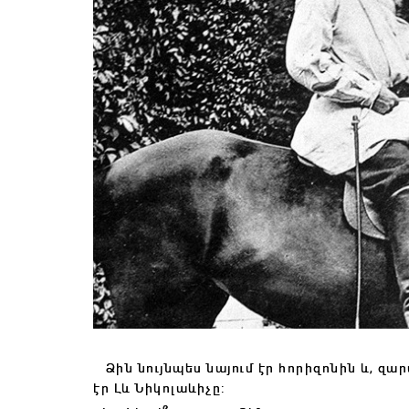
Ձին նույնպես նայում էր հորիզոնին և, զարմ
էր Լև Նիկոլաևիչը: