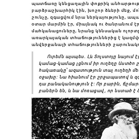
պատճառը կենցաղային փոքրիկ անհարթությո
բարձրաշխարհիկ էին, խոշոր ձևերի մեջ, մո
շունչը, զգացվում նրա ներկայությունը, ա
օտար մարմին էր, միայնակ ու ծանրանում է
մահկանացուները, նրանց կենսական ոլորտ
առարկայական տհաճություններից է կազմվա
անվերջանալի տհաճությունների շարունակութ
Ուրեմն այսպես. Լև Տոլստոյը նայում 
կամաց-կամաց լցնում իր ուղեղը Աստծո 
հակառակը՝ ազատություն տալ ուղեղի մե
օջախը: Նա հիանում էր շրջապատով և զգ
դա բանականություն է: Որ բարին, ճշմար
բաներն են, և նա մոռացավ, որ նստած է ձ