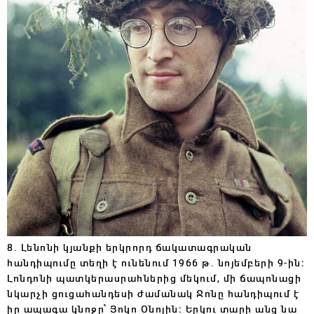
8. Լենոնի կյանքի երկրորդ ճակատագրական
հանդիպումը տեղի է ունենում 1966 թ․ նոյեմբերի 9-ին։
Լոնդոնի պատկերասրահներից մեկում, մի ճապոնացի
նկարչի ցուցահանդեսի ժամանակ Ջոնը հանդիպում է
իր ապագա կնոջը՝ Յոկո Օնոյին։ Երկու տարի անց նա