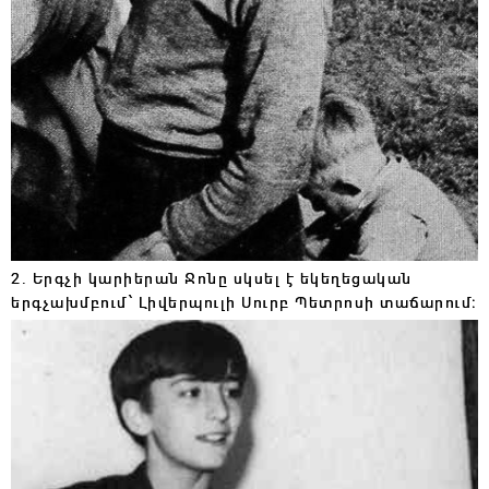
2. Երգչի կարիերան Ջոնը սկսել է եկեղեցական
երգչախմբում՝ Լիվերպուլի Սուրբ Պետրոսի տաճարում։