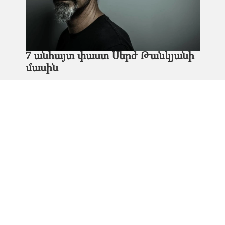
7 անհայտ փաստ Սերժ Թանկյանի
մասին
Իոսիֆ Բրոդսկի․ 10 փաստ պոետի
մասին