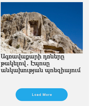
Ագռավաքարի դռները
թակելով․ Էպոսը
անկախության պոեզիայում
Load More