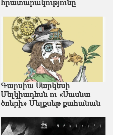
հրատարակությունը
Գարսիա Մարկեսի
Մելկիադեսն ու «Սասնա
ծռերի» Մելքսեթ քահանան