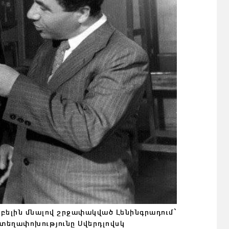
բելին մնալով շրջափակված Լենինգրադում՝
տեղափոխությունը Սվերդլովսկ