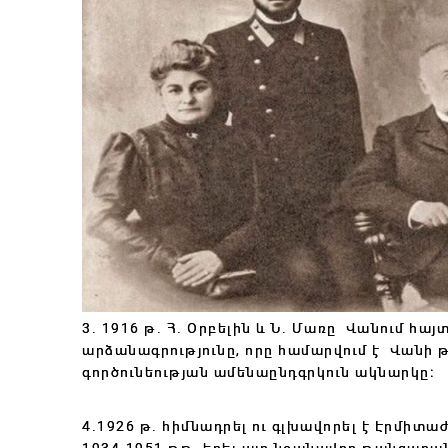
3. 1916 թ․ Հ․ Օրբելին և Ն․ Մառը Վանում հայ
արձանագրությունը, որը համարվում է Վանի 
գործունեության ամենաընդգրկուն ակնարկը։
4.1926 թ․ հիմնադրել ու գլխավորել է Էրմիտ
1934-1951 թթ․ եղել այդ նշանավոր թանգարա