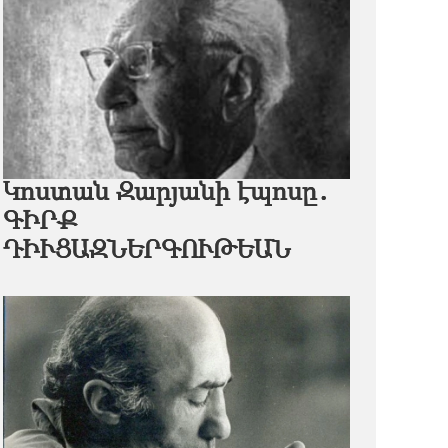
Կոստան Զարյանի էպոսը․
ԳԻՐՔ
ԴԻՒՑԱԶՆԵՐԳՈՒԹԵԱՆ