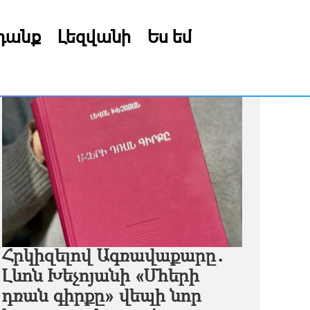
րդանք
Լեզվանի
Ես եմ
Հրկիզելով Ագռավաքարը․
Լևոն Խեչոյանի «Մհերի
դռան գիրքը» վեպի նոր