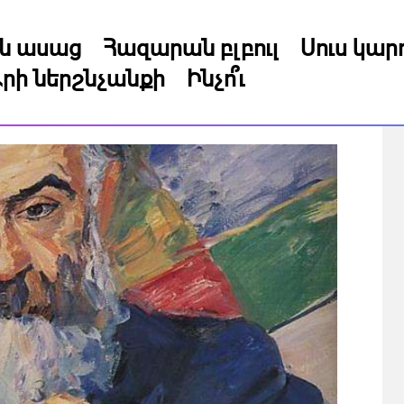
կն ասաց
Հազարան բլբուլ
Սուս կա
րի ներշնչանքի
Ինչո՞ւ