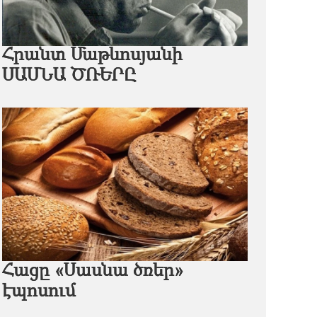
Հրանտ Մաթևոսյանի
ՍԱՍՆԱ ԾՌԵՐԸ
Հացը «Սասնա ծռեր»
էպոսում