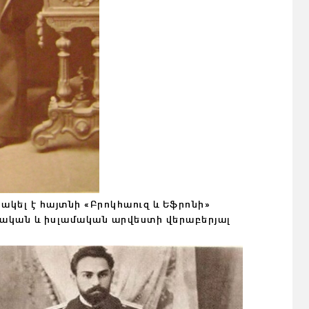
ակել է հայտնի «Բրոկհաուզ և Եֆրոնի»
կան և իսլամական արվեստի վերաբերյալ