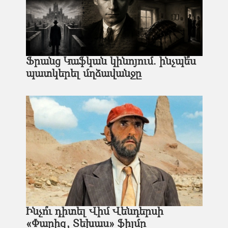
Ֆրանց Կաֆկան կինոյում. ինչպե՞ս
պատկերել մղձավանջը
Ինչո՞ւ դիտել Վիմ Վենդերսի
«Փարիզ, Տեխաս» ֆիլմը