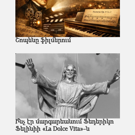
Շոպենը ֆիլմերում
Ի՞նչ էր մարգարեանում Ֆեդերիկո
Ֆելինիի «La Dolce Vita»-ն