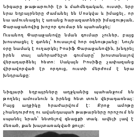
Նիգարը թաթարուհի էր և մահմեդական, ուստի, երբ
նրա եղբայրները ժամանել են Մոսկվա և իմացել, որ
նա ամուսնացել է առանց հարազատների իմացության,
Փարաջանովից խոշոր գումար են պահանջել։
Ուսանող Փարաջանովը նման գումար չուներ, բայց
խոստացել է գտնել՝ հուսալով հոր օգնությանը։ Նույն
օրը նամակ է ուղարկել Իոսիֆ Փարաջանովին, խնդրել
իրեն տալ անհրաժեշտ գումարը՝ խոստանալով
վերադարձնել հետո։ Սակայն Իոսիֆը չափազանց
վիրավորված էր որդուց, ուստի մերժում է նրա
խնդրանքը:
Նիգյարի եղբայրները աղջկանից պահանջում են
թողնել ամուսնուն և իրենց հետ տուն վերադառնալ։
Բայց աղջիկը հրաժարվում է։ Քրոջ ամոթը
չհանդուրժող ու ավանդապահ թաթարները որոշում են
սպանել նրան՝ նետելով գնացքի տակ․ ավելի լավ է
մեռած, քան խայտառակված քույր։