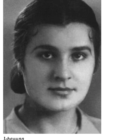
Նիգյարը