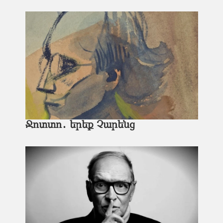
Ջոտտո․ երեք Չարենց