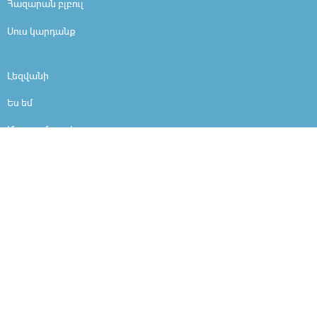
Հազարան բլբուլ
Սուս կարդանք
Լեզվանի
Ես եմ
Մարդը մարդ է
Արի ներշնչանքի
Ինչո՞ւ