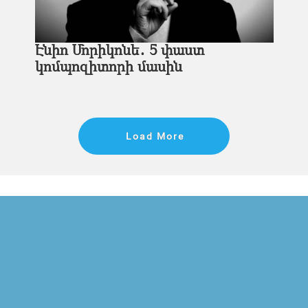
Էնիո Մորիկոնե․ 5 փաստ
կոմպոզիտորի մասին
Load More