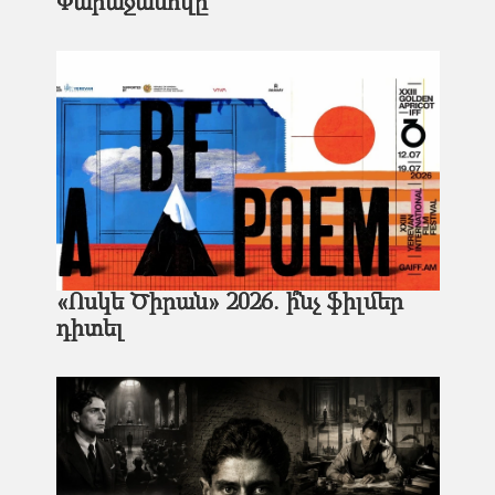
Փարաջանովը
«Ոսկե Ծիրան» 2026. ի՞նչ ֆիլմեր
դիտել