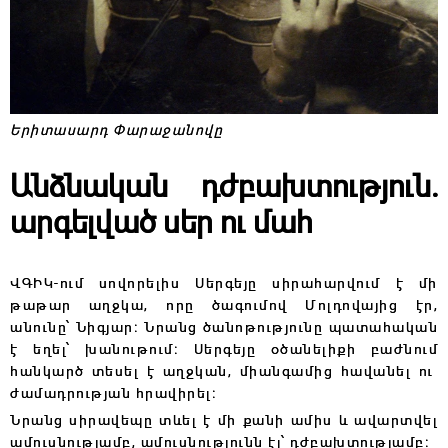
Երիտասարդ Փարաջանովը
Անձնական դժբախտություն․
արգելված սեր ու մահ
ՎԳԻԿ-ում սովորելիս Սերգեյը սիրահարվում է մի
թաթար աղջկա, որը ծագումով Մոլդովայից էր,
անունը՝ Նիգյար։ Նրանց ծանոթությունը պատահական
է եղել՝ խանութում։ Սերգեյը օծանելիքի բաժնում
հանկարծ տեսել է աղջկան, միանգամից հավանել ու
ժամադրության հրավիրել։
Նրանց սիրավեպը տևել է մի քանի ամիս և ավարտվել
ամուսնությամբ, ամուսնությունն էլ՝ դժբախտությամբ։