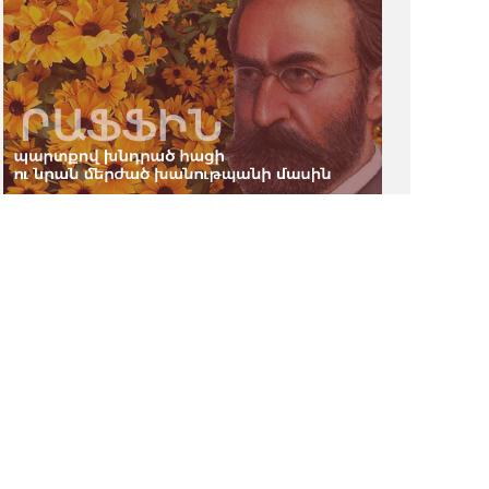
Րաֆֆի [տխուր և ուրախ
դեպքեր վիպասանի
կյանքից]․․․