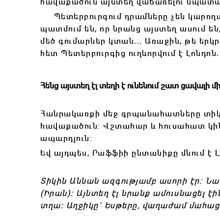
հավաքածուն այնտեղ վաճառելու նպատա
Պետերբուրգում դրամները չեն կարողանո
պատմում են, որ նրանց այստեղ ասում ե
մեծ գումարներ կտան․․․ Առաջին, թե եր
հետ Պետերբուրգից ուղևորվում է Լոնդոն․․
Հենց այստեղ էլ տեղի է ունենում շատ ցավալի մի
Հանրակառքի մեջ գրպանահատները տիկի
հավաքածուն: Վշտահար և հուսահատ կինը
ապարդյուն:
Եվ այդպես, Րաֆֆիի ընտանիքը մնում է Լ
Տիկին Աննան ազգությամբ ասորի էր: Ն
(Իրան): Այնտեղ էլ նրանք ամուսնացել էին
տղա: Աղջիկը` Եսթերը, վաղաժամ մահացե