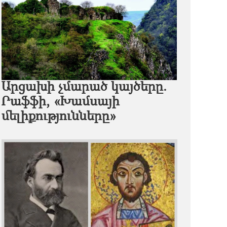
Արցախի չմարած կայծերը.
Րաֆֆի, «Խամսայի
մելիքությունները»