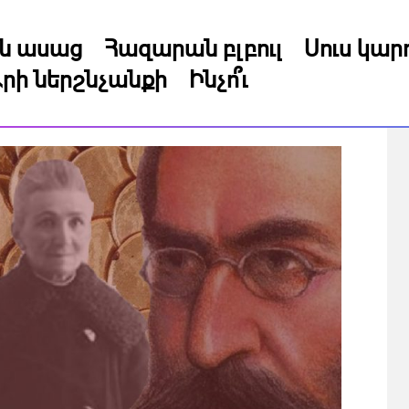
կն ասաց
Հազարան բլբուլ
Սուս կա
րի ներշնչանքի
Ինչո՞ւ