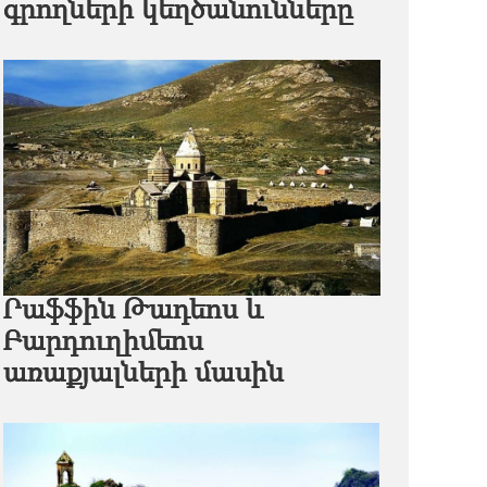
գրողների կեղծանունները
Րաֆֆին Թադեոս և
Բարդուղիմեոս
առաքյալների մասին