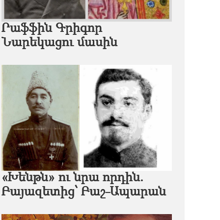
Րաֆֆին Գրիգոր
Նարեկացու մասին
«Խենթն» ու նրա որդին.
Բայազետից՝ Բաշ-Ապարան