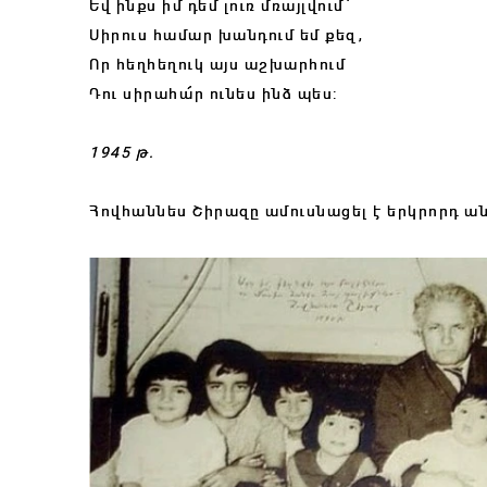
Եվ ինքս իմ դեմ լուռ մռայլվում՝
Սիրուս համար խանդում եմ քեզ,
Որ հեղհեղուկ այս աշխարհում
Դու սիրահա՜ր ունես ինձ պես:
1945 թ.
Հովհաննես Շիրազը ամուսնացել է երկրորդ ան