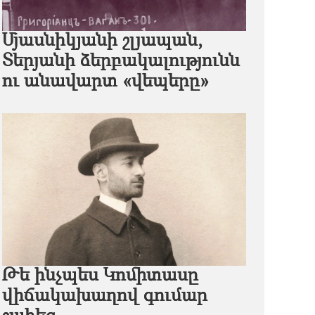
Մյասնիկյանի շլյապան,
Տերյանի ձերբակալությունն
ու անավարտ «վեպերը»
Թե ինչպես Կոմիտասը
վիճակախաղով գումար