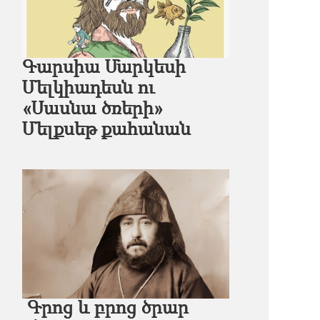
Գարսիա Մարկեսի
Մելկիադեսն ու
«Սասնա ծռերի»
Մելքսեթ քահանան
Գրոց եւ բրոց ծրար