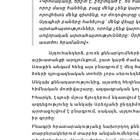
«Կրոնականը, ճիշտ է, շեշտված է. ես հ
որոշ մասը հանենք, բայց մենք չենք կար
որովհետև մենք գիտենք, որ ժողովուրդ
Այդպիսի բաները հանելուց` մենք վեպը կ
արտահայտություններ, որոնք չենք կարող
սովորական արտահայտությունները: Օրինա
աստծու հրամանով»:
Այդուհանդերձ, բուռն քննարկումների 
աշխատանքի արդյունքում, շատ կարճ ժամա
Առաջին անգամ հենց այս բնագրում է մեզ 
ծռերի դյուցազնական տոհմի չորս սերունդն
Անկախ քննադատությունից, այստեղ հեղին
հիմնական մոտիվաշարը, ազգագրական կոլո
Իհարկե, էպոսի մյուս ճյուղերում նկատվո
ազդեցությունը և անկախ Աբեղյանի ընդդիմ
արտացոլվում է բնագրում, սակայն, այդուհ
իր գործը։
Բնագրի հրատարակությանը նախորդող քննա
տարբերակներում տարբեր անվանումներով 
թե ընդհանուր «Սասնա ծռեր» կամ «Սասնա տո