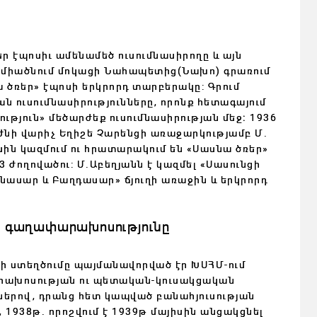
ր էպոսիւ ամենամեծ ուսումնասիրողը և այն
միածնում մոկացի Նահապետից(Նախո) գրառում
ա ծռեր» էպոսի երկրորդ տարբերակը: Գրում
ն ուսումնասիրությունները, որոնք հետագայում
ություն
»
մեծարժեք ուսումնասիրության մեջ։ 1936
նի վարիչ Եղիշե Չարենցի առաջարկությամբ Մ.
սին կազմում ու հրատարակում են «Սասնա ծռեր»
 ժողովածու: Մ.Աբեղյանն է կազմել «Սասունցի
ասար և Բաղդասար» ճյուղի առաջին և երկրորդ
ն գաղափարախոսությունը
ի ստեղծումը պայմանավորված էր ԽՍՀՄ-ում
րախոսության ու պետական-կուսակցական
երով, դրանց հետ կապված բանահյուսության
1938թ. որոշվում է 1939թ մայիսին անցակցնել