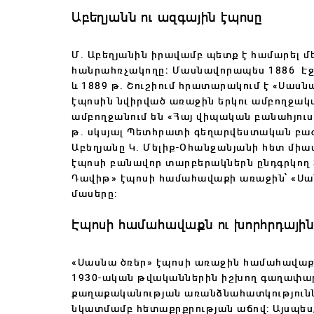
Աբեղյանն ու ազգային էպոսը
Մ․ Աբեղյանին իրավամբ պետք է համարել մե
հանրահռչակողը։ Մասնավորապես 1886 Էջ
և 1889 թ. Շուշիում հրատարակում է «Սասն
էպոսին նվիրված առաջին երկու ամբողջակա
ամբողջանում են
«
Հայ վիպական բանահյուս
թ. սկսյալ Պետհրատի գեղարվեստական բաժ
Աբեղյանը Կ. Մելիք-Օհանջանյանի հետ միա
էպոսի բանավոր տարբերակներն ընդգրկող 3
Դավիթ» էպոսի համահավաքի առաջին՝ «Սան
մասերը:
Էպոսի համահավաքն ու խորհրդայի
«Սասնա ծռեր» էպոսի առաջին համահավաք
1930-ական թվականներին իշխող գաղափա
քաղաքականության առանձնահատկությունն
նկատմամբ հետաքրքրության աճով: Այսպես, 