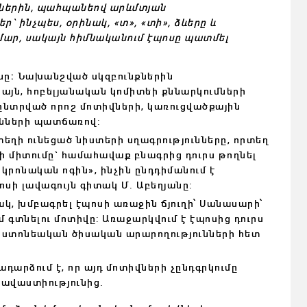
ններին, պահպանեով արևմտյան
` ինչպես, օրինակ, «տ», «տի», ձևերը և
մար, սակայն հիմնականում էպոսը պատմել
նը։
Նախանշված սկզբունքներին
այն, հոբելյանական կոմիտեի քննարկումների
ընտրված որոշ մոտիվների, կառուցվածքային
ւնների պատճառով:
եղի ունեցած նիստերի սղագրությունները, որտեղ
ի միտումը` համահավաք բնագրից դուրս թողնել
կրոնական ոգին», ինչին ընդդիմանում է
սի լավագույն գիտակ Մ. Աբեղյանը:
ակ, խմբագրել էպոսի առաջին ճյուղի՝ Սանասարի՝
 գտնելու մոտիվը: Առաջարկվում է էպոսից դուրս
րիստոնեական ծիսական արարողությունների հետ
ադարձում է, որ այդ մոտիվների չընդգրկումը
հավաստիությունից.