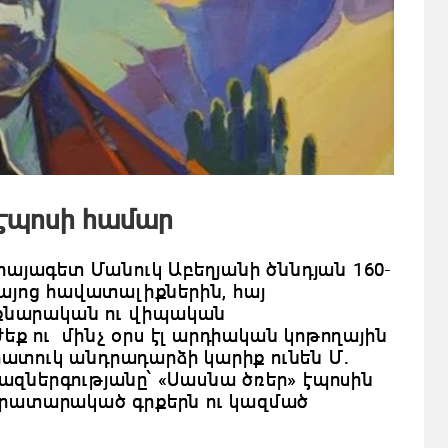
 էպոսի համար
ծ հայագետ Մանուկ Աբեղյանի ծննդյան 160-
 հայոց հավատալիքներին, հայ
 քնարական ու վիպական
եք ու մինչ օրս էլ արդիական կոթողային
հատուկ անդրադարձի կարիք ունեն Մ․
ցազներգությանը՝
«
Սասնա ծռեր
»
էպոսին
 հրատարակած գրքերն ու կազմած