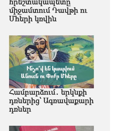
հրեշտակապետը
միջամտում Դավթի ու
Մհերի կռվին
Համբարձում․ երկնքի
դռներից՝ Ագռավաքարի
դռներ