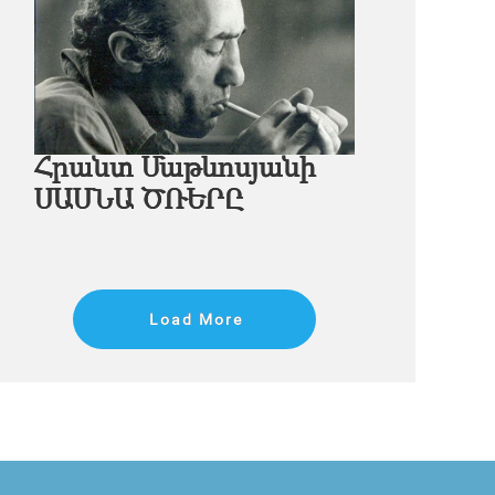
Հրանտ Մաթևոսյանի
ՍԱՍՆԱ ԾՌԵՐԸ
Load More