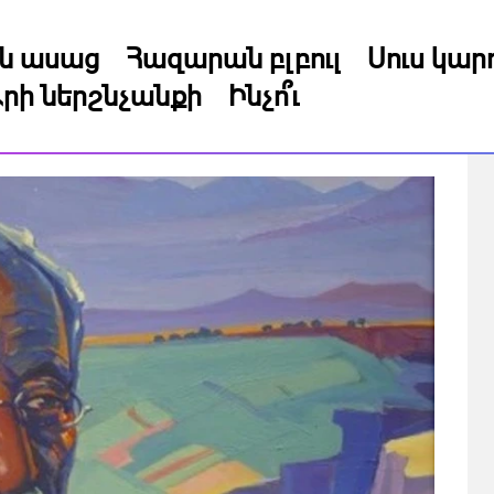
կն ասաց
Հազարան բլբուլ
Սուս կա
րի ներշնչանքի
Ինչո՞ւ