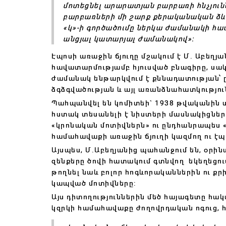
մոտեցնել արարատյան բարբառի հնչյու
բարբառների մի շարք քերականական ձևեր
«կ»-ի գործածումը ներկա ժամանակի հա
անցյալ կատարյալ ժամանակով»:
Էպոսի առաջին ճյուղը մշակում է Մ․ Աբեղյա
հավատարմությամբ հյուսված բնագիրը, սակ
ժամանակ ենթարկվում է քննադատության՝ 
ձգձգվածության և այլ առանձնահատկությո
Պահպանվել են կոմիտեի` 1938 թվականին տ
հստակ տեսանելի է նիստերի մասնակիցներ
«կրոնական մոտիվներն» ու ընդհանրապես «
համահավաքի առաջին ճյուղի կազմող ու էպո
Այսպես, Մ.Աբեղյանից պահանջում են, օրին
զենքերը ծովի հատակում գտնվող եկեղեցում
թողնել նաև բոլոր հոգևորականներին ու ք
կապված մոտիվները:
Այս դիտողություններին մեծ հայագետը հակ
կզրկի համահավաքը ժողովրդական ոգուց, 