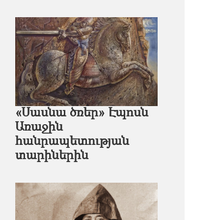
«Սասնա ծռեր» Էպոսն
Առաջին
հանրապետության
տարիներին