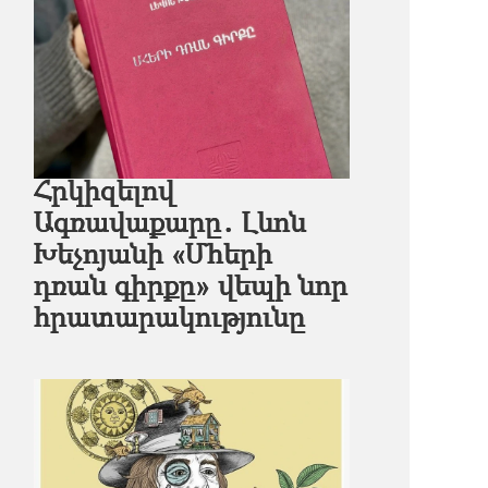
Հրկիզելով
Ագռավաքարը․ Լևոն
Խեչոյանի «Մհերի
դռան գիրքը» վեպի նոր
հրատարակությունը