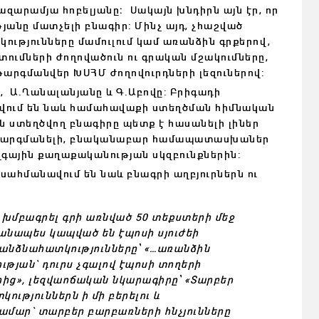
զարամյա հոբելյանը։ Սակայն խնդիրն այն էր, որ
յանը մատչելի բնագիր: Մինչ այդ, չհաշված
ւթյունները մամուլում կամ առանձին գրքերով,
տումների ժողովածուն ու գրական մշակումները,
թարգմանվեր ԽՍՀՄ ժողովուրդների լեզուներով:
, Ա.Ղանալանյանը և Գ.Աբովը: Բրիգադի
նվում են նաև համահավաքի ստեղծման հիմնական
ն ստեղծվող բնագիրը պետք է հասանելի լիներ
եր թարգմանելի, բնականաբար համապատասխաներ
գային քաղաքականության սկզբունքներին:
սահմանավում են նաև բնագրի աղբյուրներն ու
խմբագրել գրի առնված 50 տեքստերի մեջ
գանապես կապված են էպոսի սյուժեի
ռանձնահատկությունները՝ «…առանձին
թյան` դուրս չգալով էպոսի տողերի
րից», լեզվաոճական նկարագիրը՝ «Տարբեր
ւթյուններն ի մի բերելու և
համար` տարբեր բարբառների հնչյունները