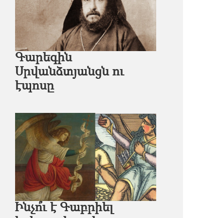
Գարեգին
Սրվանձտյանցն ու
էպոսը
Ինչո՞ւ է Գաբրիել