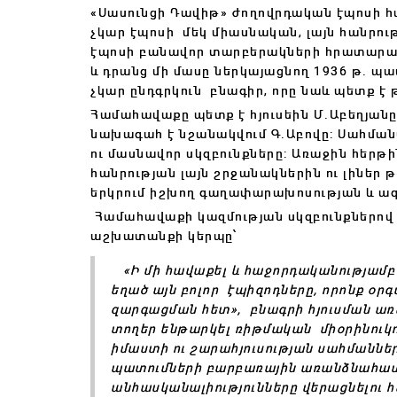
«Սասունցի Դավիթ» ժողովրդական էպոսի հա
չկար էպոսի մեկ միասնական, լայն հանրութ
էպոսի բանավոր տարբերակների հրատարակո
և դրանց մի մասը ներկայացնող 1936 թ. պա
չկար ընդգրկուն բնագիր, որը նաև պետք է 
Համահավաքը պետք է հյուսեին Մ.Աբեղյանը
նախագահ է նշանակվում Գ.Աբովը: Սահմա
ու մասնավոր սկզբունքները: Առաջին հերթի
հանրության լայն շրջանակներին ու լին
երկրում իշխող գաղափարախոսության և ազ
Համահավաքի կազմության սկզբունքներով 
աշխատանքի կերպը՝
«Ի մի հավաքել և հաջորդականությամբ 
եղած այն բոլոր էպիզոդները, որոնք օր
զարգացման հետ», բնագրի հյուսման ա
տողեր ենթարկել ռիթմական միօրինուկու
իմաստի ու շարահյուսության սահմաննե
պատումների բարբառային առանձնահատկո
անհասկանալիությունները վերացնելու 