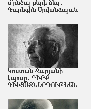
մ՚ընծայ բերի ձեզ․
Գարեգին Սրվանձտյան
Կոստան Զարյանի
էպոսը․ ԳԻՐՔ
ԴԻՒՑԱԶՆԵՐԳՈՒԹԵԱՆ