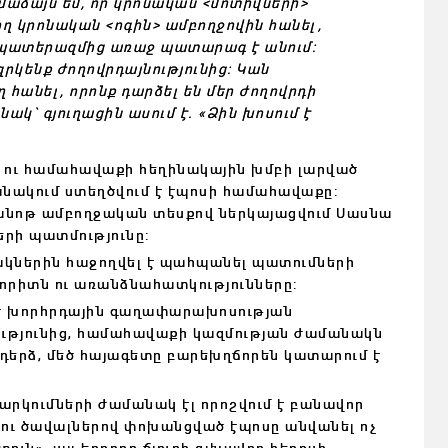
ամաձայն եմ, որ կրոնական <մոտիվների>
ող կրոնական <ոգին> ամբողջովին հանել,
ը պատերազմից առաջ պատարագ է անում:
զրկենք ժողովրդայնությունից: Կան
 հանել, որոնք դարձել են մեր ժողովրդի
կ` գյուղացին ասում է. «Ձին խոսում է
ու համահավաքի հեղինակային խմբի լարված
նակում ստեղծվում է էպոսի համահավաքը:
ծանոթ ամբողջական տեսքով ներկայացվում Սասնա
երի պատմությունը:
ակներին հաջողվել է պահպանել պատումների
րիտն ու առանձնահատկությունները:
ւմ է խորհրդային գաղափարախոսության
ությունից, համահավաքի կազմության ժամանակն
ադերձ, մեծ հայագետը բարեխղճորեն կատարում է
րկումների ժամանակ էլ որոշվում է բանավոր
ու ծավալներով փոխանցված էպոսը անվանել ոչ
ւն», այլ երրորդ ճյուղի գլխավոր հերոսի