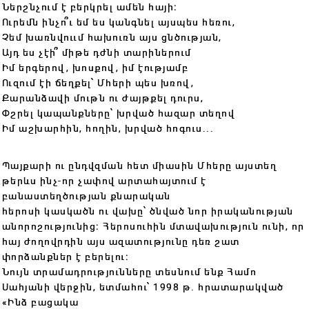
Ներշնչում է բերկրել ամեն հայի։
Ուրեմն ինչո՞ւ եմ ես կանգնել այսպես հեռու,
Չեմ խառնվոււմ հախուռն այս ցնծության,
Այդ ես չէի՞ միթե դժնի տարիներում
Իմ երգերով, խոսքով, իմ էությամբ
Ուզում էի ճեղքել՝ Մհերի պես խռով,
Քարանձավի մութն ու ժայթքել դուրս,
Փշրել կապանքները՝ խրված հազար տեղով
Իմ աշխարհին, հողին, խրված հոգուս․․․
Պայքարի ու ընդվզման հետ միասին Մհերը այստեղ
թերևս ինչ-որ չափով արտահայտում է
բանաստեղծության քնարական
հերոսի կասկածն ու վախը՝ ծնված նոր իրականության
անորոշությունից։ Հերոսուհին մտավախություն ունի, որ
հայ ժողովրդին այս ազատությունը դեռ շատ
փորձանքներ է բերելու։
Նույն տրամադրությունները տեսնում ենք Համո
Սահյանի վերջին, ետմահու՝ 1998 թ. հրատարակված
«Ինձ բացակա