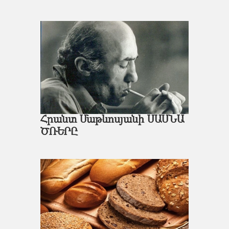
Հրանտ Մաթևոսյանի ՍԱՍՆԱ
ԾՌԵՐԸ