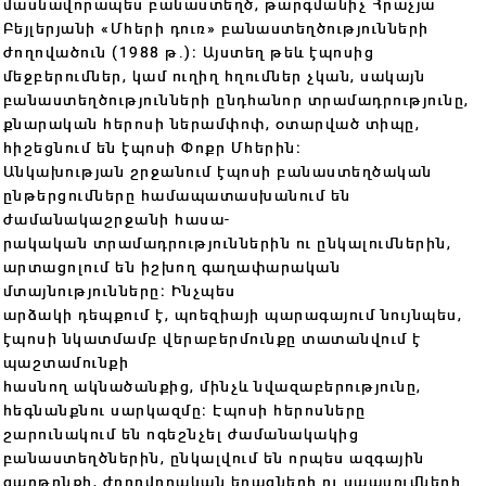
մասնավորապես բանաստեղծ, թարգմանիչ Հրաչյա
Բեյլերյանի «Մհերի դուռ» բանաստեղծությունների
ժողովածուն (1988 թ․)։ Այստեղ թեև էպոսից
մեջբերումներ, կամ ուղիղ հղումներ չկան, սակայն
բանաստեղծությունների ընդհանոր տրամադրությունը,
քնարական հերոսի ներամփոփ, օտարված տիպը,
հիշեցնում են էպոսի Փոքր Մհերին։
Անկախության շրջանում էպոսի բանաստեղծական
ընթերցումները համապատասխանում են
ժամանակաշրջանի հասա-
րակական տրամադրություններին ու ընկալումներին,
արտացոլում են իշխող գաղափարական
մտայնությունները։ Ինչպես
արձակի դեպքում է, պոեզիայի պարագայում նույնպես,
էպոսի նկատմամբ վերաբերմունքը տատանվում է
պաշտամունքի
հասնող ակնածանքից, մինչև նվազաբերությունը,
հեգնանքնու սարկազմը։ Էպոսի հերոսները
շարունակում են ոգեշնչել ժամանակակից
բանաստեղծներին, ընկալվում են որպես ազգային
զարթոնքի, ժողովրդական երազների ու սպասումների