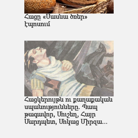
Հացը «Սասնա ծռեր»
էպոսում
Հացկերույթն ու քաղաքական
սպանությունները. Պապ
թագավոր, Մուշեղ, Հայր
Մարդպետ, Մոկաց Միրզա...