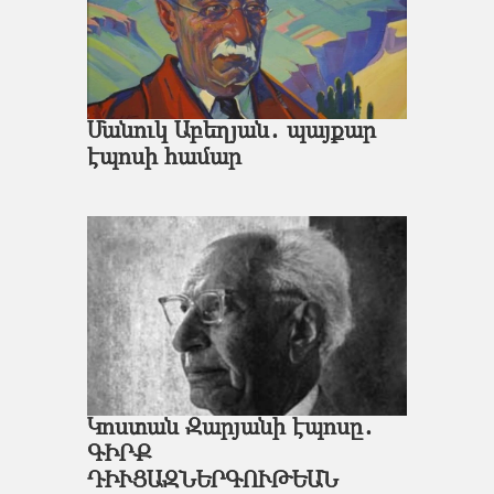
Մանուկ Աբեղյան․ պայքար
էպոսի համար
Կոստան Զարյանի էպոսը․
ԳԻՐՔ
ԴԻՒՑԱԶՆԵՐԳՈՒԹԵԱՆ