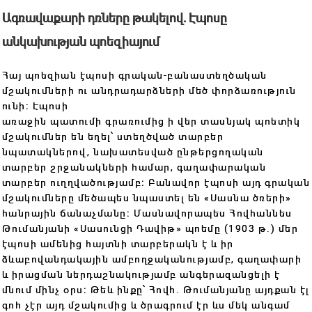
Ագռավաքարի դռները թակելով․ Էպոսը
անկախության պոեզիայում
Հայ պոեզիան էպոսի գրական-բանաստեղծական
մշակումների ու անդրադարձների մեծ փորձառություն
ունի։ Էպոսի
առաջին պատումի գրառումից ի վեր տասնյակ պոետիկ
մշակումներ են եղել՝ ստեղծված տարբեր
նպատակներով, նախատեսված ընթերցողական
տարբեր շրջանակների համար, գաղափարական
տարբեր ուղղվածությամբ։ Բանավոր էպոսի այդ գրական
մշակումները մեծապես նպաստել են «Սասնա ծռերի»
հանրային ճանաչմանը։ Մասնավորապես Հովհաննես
Թումանյանի «Սասունցի Դավիթ» պոեմը (1903 թ․) մեր
էպոսի ամենից հայտնի տարբերակն է և իր
ձևաբովանդակային ամբողջականությամբ, գաղափարի
և իրացման ներդաշնակությամբ անգերազանցելի է
մնում մինչ օրս։ Թեև ինքը՝ Հովհ. Թումանյանը այդքան էլ
գոհ չէր այդ մշակումից և ծրագրում էր ևս մեկ անգամ