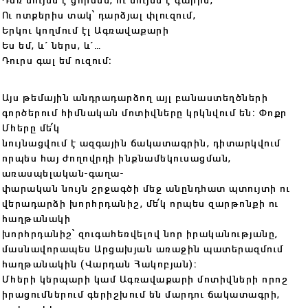
Ու ոտքերիս տակ՝ դարձյալ փլուզում,
Երկու կողմում էլ Ագռավաքարի
Ես եմ, և´ ներս, և´…
Դուրս գալ եմ ուզում։
Այս թեմային անդրադարձող այլ բանաստեղծների
գործերում հիմնական մոտիվները կրկնվում են։ Փոքր
Մհերը մե՛կ
նույնացվում է ազգային ճակատագրին, դիտարկվում
որպես հայ ժողովրդի ինքնամեկուսացման,
առասպելական-գաղա-
փարական նույն շրջագծի մեջ անընդհատ պտույտի ու
վերադարձի խորհրդանիշ, մե՛կ որպես զարթոնքի ու
հաղթանակի
խորհրդանիշ՝ զուգահեռվելով նոր իրականությանը,
մասնավորապես Արցախյան առաջին պատերազմում
հաղթանակին (Վարդան Հակոբյան)։
Մհերի կերպարի կամ Ագռավաքարի մոտիվների որոշ
իրացումներում գերիշխում են մարդու ճակատագրի,