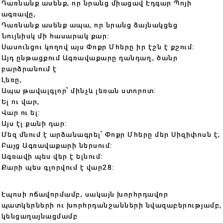
Դառնանք ասենք, որ նրանց միացավ Էդգար Պոյի
ագռավը,
Դառնանք ասենք ապա, որ նրանց ձայնակցեց
Նույնիսկ մի հասարակ քար:
Սասունցու կողով այս Փոքր Մհերը իր էշն է քշում:
Այդ ընթացքում Ագռավաքարը դանդաղ, ծանր
բարձրանում է
Լեռը,
Ապա թավալգլոր՝ մինչև լեռան ստորոտ:
Ել ու վար,
Վար ու ել:
Այս էլ քանի դար:
Մեզ մնում է արձանագրել՝ Փոքր Մհերը մեր Սիզիփոսն է,
Բայց Ագռավաքարի ներսում:
Ագռավի պես վեր է ելնում:
Քարի պես գլորվում է վար28:
Էպոսի ոճավորմամբ, սակայն խորհրդավոր
պատկերների ու խորհրդանշանների նվազաբերությամբ,
կենցաղայնացմամբ