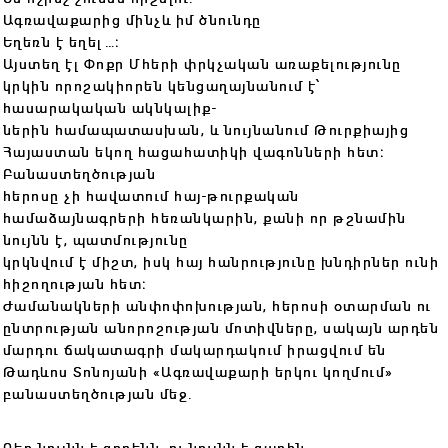
Ագռավաքարից մինչև իմ ծնունդը
Եղեռն է եղել…։
Այստեղ էլ Փոքր Մհերի փրկչական առաքելությունը
կրկին որոշակիորեն կենցաղայնանում է՝
հասարակական ակնկալիք-
ներին համապատասխան, և նույնանում Թուրքիայից
Հայաստան եկող հացահատիկի վագոնների հետ։
Բանաստեղծության
հերոսը չի հավատում հայ-թուրքական
համաձայնագրերի հեռանկարին, քանի որ թշնամին
նույնն է, պատմությունը
կրկնվում է միշտ, իսկ հայ հանրությունը խնդիրներ ունի
հիշողության հետ։
Ժամանակների անփոփոխության, հերոսի օտարման ու
ընտրության անորոշության մոտիվները, սակայն արդեն
մարդու ճակատագրի մակարդակում իրացվում են
Թադևոս Տոնոյանի «Ագռավաքարի երկու կողմում»
բանաստեղծության մեջ.
Դեռ նույնն է ցորենն, ու նույնն է գարին,