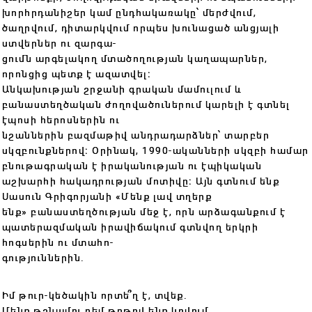
խորհրդանիշեր կամ ընդհակառակը՝ մերժվում,
ծաղրվում, դիտարկվում որպես խունացած անցյալի
ստվերներ ու զարգա-
ցումն արգելակող մտածողության կաղապարներ,
որոնցից պետք է ազատվել։
Անկախության շրջանի գրական մամուլում և
բանաստեղծական ժողովածուներում կարելի է գտնել
էպոսի հերոսներին ու
նշաններին բազմաթիվ անդրադարձներ՝ տարբեր
սկզբունքներով։ Օրինակ, 1990-ականների սկզբի համար
բնութագրական է իրականության ու էպիկական
աշխարհի հակադրության մոտիվը։ Այն գտնում ենք
Սասուն Գրիգորյանի «Մենք լավ տղերք
ենք» բանաստեղծության մեջ է, որն արձագանքում է
պատերազմական իրավիճակում գտնվող երկրի
հոգսերին ու մտահո-
գություններին․
Իմ թուր-կեծակին որտե՞ղ է, տվեք․
Մենք թշնամու դեմ թղթով ենք կռվում