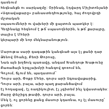
դառնում
հեգնանքն ու սարկազմը։ Օրինակ, Էդվարդ Միլիտոնյանի
«Ագռավաքարը» բանաստեղծությունը, հայ ժողովրդի
մշտական
սպասումների ու վախերի մի ցայտուն պատկեր է։
Հեղինակը հեգնում է թե՛ սպասողներին, և թե՛ քարայրը,
տալիս է Մհերի
կերպարի մի նոր մեկնաբանություն․
Մարութա սարի գագաթին կանգնած այս էլ քանի դար
Ձենով Օհանը, Քեռի Թորոսը,
Նաև այն խղճուկ պառավը, անգամ Խանդութ Խաթունը
Քառաձայն երգչախմբի հանգով գոռում են,
Գոչում, ճչում են, պաղատում՝
Դուրս արի, Փոքր Մհեր, դուրս արի Ագռավաքարից,
Դուրս արի, բալա, ախր պաղ քարանձավում
Էլ հոդացավ, էլ ռադիկուլիտ, էլ չգիտեմ ինչ կվաստակես:
Քարը փեշիցդ թափի, դուրս արի, բալա,
Մեկ է, ոչ ցորենը քանց մասուր կդառնա, ոչ էլ մասուրը՝
ցորեն: