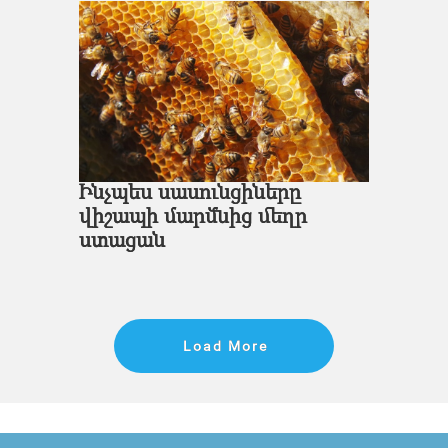
Ինչպես սասունցիները
վիշապի մարմնից մեղր
ստացան
Load More