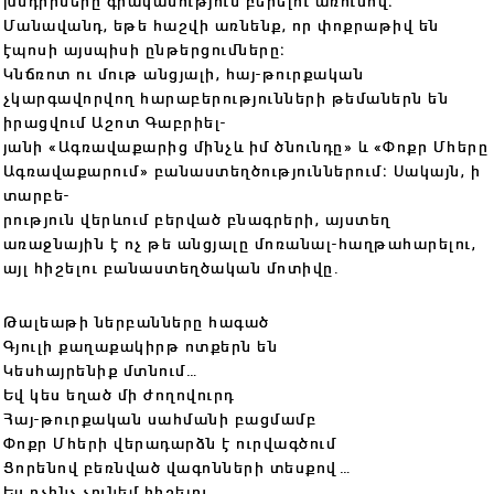
խնդիրները գրականություն բերելու առումով։
Մանավանդ, եթե հաշվի առնենք, որ փոքրաթիվ են
էպոսի այսպիսի ընթերցումները։
Կնճռոտ ու մութ անցյալի, հայ-թուրքական
չկարգավորվող հարաբերությունների թեմաներն են
իրացվում Աշոտ Գաբրիել-
յանի «Ագռավաքարից մինչև իմ ծնունդը» և «Փոքր Մհերը
Ագռավաքարում» բանաստեղծություններում։ Սակայն, ի
տարբե-
րություն վերևում բերված բնագրերի, այստեղ
առաջնային է ոչ թե անցյալը մոռանալ-հաղթահարելու,
այլ հիշելու բանաստեղծական մոտիվը․
Թալեաթի ներբանները հագած
Գյուլի քաղաքակիրթ ոտքերն են
Կեսհայրենիք մտնում…
Եվ կես եղած մի ժողովուրդ
Հայ-թուրքական սահմանի բացմամբ
Փոքր Մհերի վերադարձն է ուրվագծում
Ցորենով բեռնված վագոնների տեսքով…
Ես ոչինչ չունեմ հիշելու.