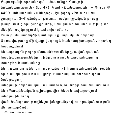
Ճպուռյանի օրգանիզմ + Սասունցի Դավթի
երևակայություն» (էջ 47)։ Կամ «Ճակատագիր – Դուբլ №
4499. տեսարան «Ծննդոց», էպիզոդ «Բուռ ու կես
ջուրը»... 3-4՝ գնա՛ց... թուու... ամբողջական բուռը
թափվում է հրմշտոցի մեջ, կես բուռը հասնում է ինչ-որ
մեկին, ով կորչում է ամբոխում...»։
Ըստ բանաստեղծի կամ նրա քնարական հերոսի,
Ագռավաքարը մի վայր է, գուցե հանրագիտարան, որտեղ
հավաքվում
են ազգային բոլոր մտասևեռումները, ավանդական
հասկացությունները, ինքնությունն արտահայտող
տարբեր հատկանիշ-
ներ, բարդույթներ, որոնք պետք է հաղթահարվեն, քանի
որ խանգարում են ապրել։ Քնարական հերոսի վրա
ծանրացող
անցյալի հերոսական պատմությունները համեմատվում
են «Պապենական գլխացավի» հետ և ավարտվում
անցյալին ուղղ-
ված՝ հանգիստ թողնելու խնդրանքով ու իրականություն
վերադարձով․
– Պա՛պ, ա՛յ պապ,