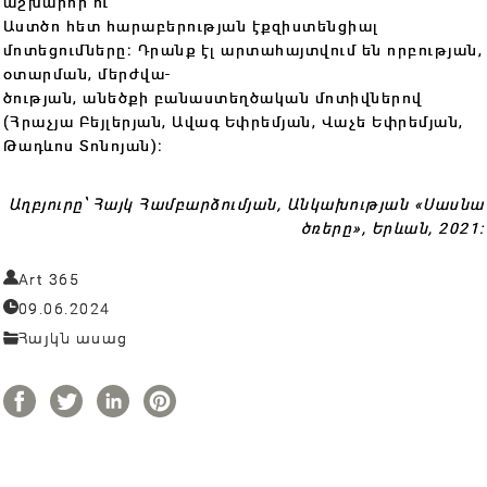
աշխարհի ու
Աստծո հետ հարաբերության էքզիստենցիալ
մոտեցումները։ Դրանք էլ արտահայտվում են որբության,
օտարման, մերժվա-
ծության, անեծքի բանաստեղծական մոտիվներով
(Հրաչյա Բեյլերյան, Ավագ Եփրեմյան, Վաչե Եփրեմյան,
Թադևոս Տոնոյան)։
Աղբյուրը՝ Հայկ Համբարձումյան, Անկախության «Սասնա
ծռերը», Երևան, 2021:
Art 365
09.06.2024
Հայկն ասաց