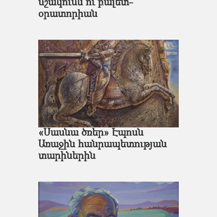
մշակումն ու բալետ-
օրատորիան
«Սասնա ծռեր» Էպոսն
Առաջին հանրապետության
տարիներին