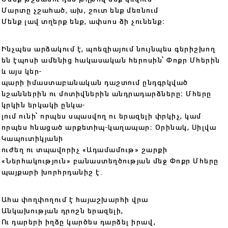
Մարտը չշահած, ախ, շուտ ենք մեռնում
Մենք լավ տղերք ենք, ափսոս ձի չունենք։
Ինչպես արձակում է, պոեզիայում նույնպես գերիշխող
են էպոսի ամենից հակասական հերոսին՝ Փոքր Մհերին
և այս կեր-
պարի իմաստաբանական դաշտում ընդգրկված
նշաններին ու մոտիվներին անդրադարձները։ Մհերը
կրկին երկակի ընկա-
լում ունի՝ որպես սպասվող ու երազելի փրկիչ, կամ
որպես հնացած արքետիպ-կաղապար։ Օրինակ, Սիլվա
Կապուտիկյանի
ուժեղ ու տպավորիչ «Ադամամութ» շարքի
«Ներհակություն» բանաստեղծության մեջ Փոքր Մհերը
պայքարի խորհրդանիշ է.
Ահա փողփողում է հայաշխարհի վրա
Անկախության դրոշն երազելի,
Ու դարերի իղձը կարծես դարձել իրավ,