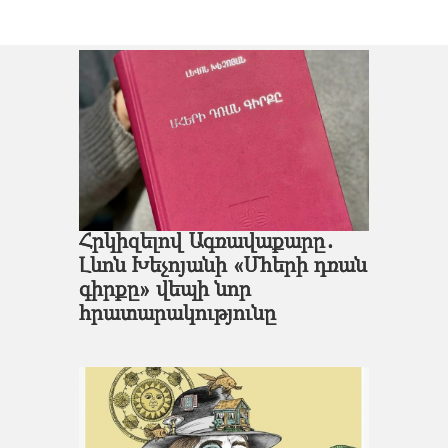
Հրկիզելով Ագռավաքարը․
Լևոն Խեչոյանի «Մհերի դռան
գիրքը» վեպի նոր
հրատարակությունը