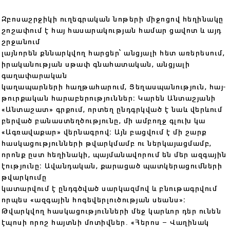
Զբոսաշրջիկի ուղեգրական նոթերի միջոցով հեղինակը
շոշափում է հայ հասարակության համար ցավոտ և այդ
շրջանում
լայնորեն քննարկվող հարցեր՝ անցյալի հետ առերեսում,
իրականության սթափ գնահատական, անցյալի
գաղափարական
կաղապարների հաղթահարում, Ցեղասպանություն, հայ-
թուրքական հարաբերություններ։ Կարեն Անտաշյանի
«Անտաշատ» գրքում, որտեղ ընդգրկված է նաև վերևում
բերված բանաստեղծությունը, մի ամբողջ գլուխ կա
«Ագռավաքար» վերնագրով։ Այն բացվում է մի շարք
հասկացությունների թվարկմամբ ու ներկայացմամբ,
որոնք ըստ հեղինակի, պայմանավորում են մեր ազգային
էությունը։ Ավանդական, քարացած պատկերացումների
թվարկումը
կատարվում է ընդգծված սարկազմով և բնութագրվում
որպես «ազգային հոգեվերլուծության սեանս»։
Թվարկվող հասկացությունների մեջ կարևոր դեր ունեն
էպոսի որոշ հայտնի մոտիվներ. «Հերոս – Վաղինակ