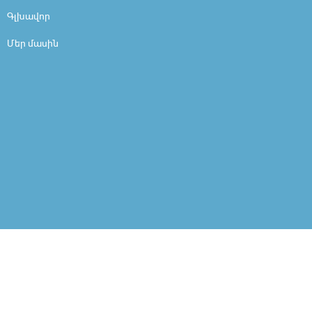
Գլխավոր
Մեր մասին
Հայկն ասաց
Հազարան բլբուլ