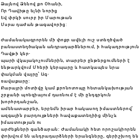
Ձայնով Ձենով քո Օհանի,
Որ Դավիթը ելնի նորից
Եվ փրկի սուրբ իր Մարութան
Մսրա դաժան թագավորից:
Ժամանակագրորեն մի փոքր ավելի ուշ ստեղծված
բանաստեղծական անդրադարձներում, ի հակադրություն
Դավթի կեր-
պարի վկայակոչումներին, տարբեր ընթերցումների է
ենթարկվում Մհերի կերպարը և հատկապես նրա
փակման վայրը՝ Ագ-
ռավաքարը։
Քարայրի մոտիվը կամ քրոնոտոպը հետանկախության
շրջանի պոեզիայում դառնում է մի ընդգրկուն
խորհրդանշան,
ամենատարբեր, երբեմն իրար հակասող իմաստներով՝
ազգային բարդույթների հավաքատեղիից մինչև
իմաստության ու
արժեքների գանձարան։ Ժամանակի հետ որոշակիորեն
փոխվում են անդրադարձների երանգները, գերիշխող են