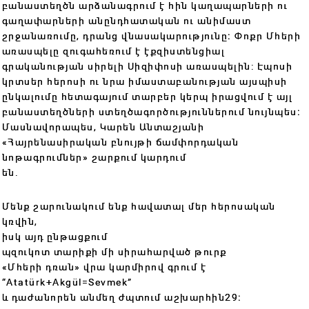
բանաստեղծն արձանագրում է հին կաղապարների ու
գաղափարների անընդհատական ու անիմաստ
շրջանառումը, դրանց վնասակարությունը։ Փոքր Մհերի
առասպելը զուգահեռում է էքզիստենցիալ
գրականության սիրելի Սիզիփոսի առասպելին: Էպոսի
կրտսեր հերոսի ու նրա իմաստաբանության այսպիսի
ընկալումը հետագայում տարբեր կերպ իրացվում է այլ
բանաստեղծների ստեղծագործություններում նույնպես։
Մասնավորապես, Կարեն Անտաշյանի
«Հայրենասիրական բնույթի ճամփորդական
նոթագրումներ» շարքում կարդում
են․
Մենք շարունակում ենք հավատալ մեր հերոսական
կռվին,
իսկ այդ ընթացքում
պզուկոտ տարիքի մի սիրահարված թուրք
«Մհերի դռան» վրա կարմիրով գրում է
“Atatürk+Akgül=Sevmek”
և դաժանորեն անմեղ ժպտում աշխարհին29։