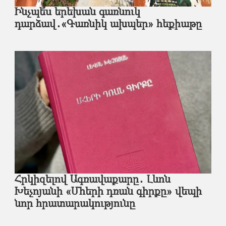
Ինչպե՞ս երեխան գառնուկ
դարձավ․«Գառնիկ ախպեր» հեքիաթը
Հրկիզելով Ագռավաքարը․ Լևոն
Խեչոյանի «Մհերի դռան գիրքը» վեպի
նոր հրատարակությունը