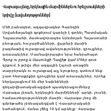
Վարագա լեռը, երկնային մարմիններն ու հրեշտակների
կռիվը [ավանդություններ]
Մեծ բանագետ, ազգագրագետ Գարեգին
Սրվանձտյանցի գրքերում կարելի է գտնել Պատմական
Հայաստանի, մասնավորապես Արևմտյան Հայաստանի
բնության, հուշարձանների, վայրերի մասին
բազմաթիվ ուշագրավ ավանդություններ, զրույցներ,
առասպելներ։ Մասնավորապես նրա հանրահայտ
Գրոց ու բրոց և Սասունցի Դավիթ կամ Մհեր դուռ
գրքում, ի թիվս մեր ազգային էպոսի առաջին
տարբերակն ու ուշագրավ այլ նյութերը, գտնում ենք
շատ հետաքրքիր զրույցներ կամ առասպելներ, որոնք
ներկայացնում են մեր նախնիների
գեղարվեստականացված պատկերացումները
Վարագա լեռան, երկնային մարմինների՝ արևի, լուսնի,
համաստեղությունների մասին։ Վարագա լեռը մի
գմբեթաձև լեռնազանգված է Վասպուրականի
նահանգում, Վանա լճից 10 կմ արևելք։ Վարագա