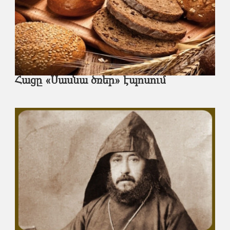
Հացը «Սասնա ծռեր» էպոսում