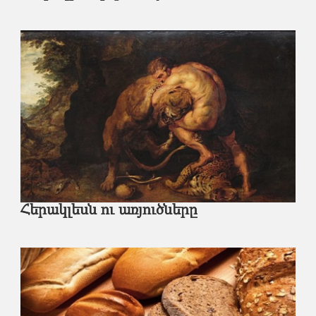
Հերակլեսն ու առյուծները