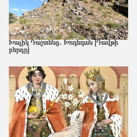
Խաչիկ Դաշտենց․ Խոդեդան [Դավթի
բերդը]