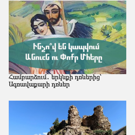
Համբարձում․ երկնքի դռներից՝
Ագռավաքարի դռներ