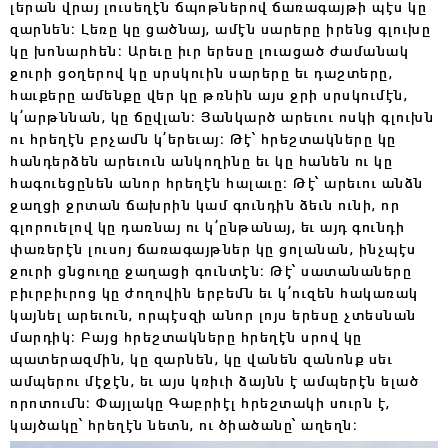
լերան վրայ լուսեղէն ճպոթներով ճառագայթի պէս կը
զարնեն։ Լեռը կը ցածնայ, ամէն սարերը իրենց գլուխը
կը խոնարհեն։ Արեւը իւր երեսը լուացած ժամանակ
ջուրի ցօղերով կը սրսկուին սարերը եւ դաշտերը,
հաւքերը ամենքը վեր կը թռնին այս ջրի սրսկումէն,
կ՚արթննան, կը ճըվլան։ Յանկարծ արեւու ոսկի գլուխն
ու հրեղէն բրչամն կ՚երեւայ։ Թէ՝ հրեշտակները կը
հանդերձեն արեւուն անկողինը եւ կը հանեն ու կը
հագուեցընեն անոր հրեղէն հալաւը։ Թէ՝ արեւու անձն
ջաղցի ջրտան ճախրին կամ գունդին ձեւն ունի, որ
գլորուելով կը դառնայ ու կ՚ընթանայ, եւ այդ գունդի
փառերէն լուսոյ ճառագայթներ կը ցոլանան, ինչպէս
ջուրի ցնցուղը ջաղացի գունտէն։ Թէ՝ սատանաները
բիւրբիւրոց կը ժողովին երբեմն եւ կ՚ուզեն հակառակ
կայնել արեւուն, որպէսզի անոր լոյս երեսը չտեսնան
մարդիկ։ Բայց հրեշտակները հրեղէն սրով կը
պատերազմին, կը զարնեն, կը վանեն զանոնք սեւ
ամպերու մէջէն, եւ այս կռիւի ձայնն է ամպերէն ելած
որոտումն։ Փայլակը Գաբրիէլ հրեշտակի սուրն է,
կայծակը՝ հրեղէն նետն, ու ծիածանը՝ աղեղն։