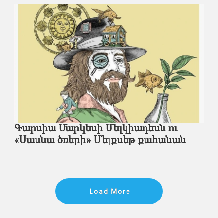
Գարսիա Մարկեսի Մելկիադեսն ու
«Սասնա ծռերի» Մելքսեթ քահանան
Load More