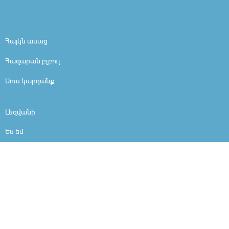
Հայկն ասաց
Հազարան բլբուլ
Սուս կարդանք
Լեզվանի
Ես եմ
Մարդը մարդ է
Արի ներշնչանքի
Ինչո՞ւ