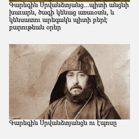
Գարեգին Սրվանձտյանց...պիտի անցնի
խաւարն, ծագի կենաց առաւօտն, եւ
կենսատու արեգակն պիտի բերէ
բարութեան օրեր
Գարեգին Սրվանձտյանցն ու էպոսը