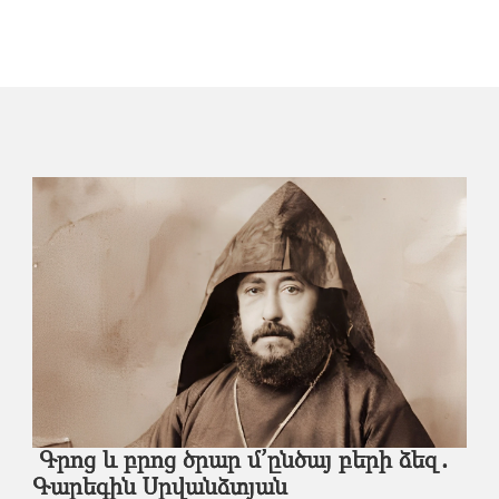
Գրոց եւ բրոց ծրար մ՚ընծայ բերի ձեզ․
Գարեգին Սրվանձտյան