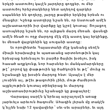
երկրի աստուծոյ կալէն յարդերը գողցեր, ու մեր
աստուծոյ հրեշտակները նետ աղեղով զարկեր
սպաններ են գողերը‚ յարդը թափեր երկնից երեսն ու
մնացեր։ Կշեռք աստղերը նշան են, որ Աստուած ամէն
աշխատաւորին իւր վարձքը կը կշռէ կուտայ։ Ցոլացող
ասուպները նշան են, որ այնքան մարդ մեռան. վասնզի
ամէն ծնած ու ողջ մարդոց մէկ մէկ աստղ կայ երկինքը,
եւ մեռած վայրկենին կը սուզանի աստղը։
Եւ որովհետեւ Հայաստանի մէջ կանանց սեռէն
միայն երախայից եւ պառաւանց արտօնութիւն կայ
երեսբաց երեւնալու եւ բարձր ձայնիւ խօելու, իսկ
հասած աղջկունք, նոր հարսներ եւ մանկամարդները
թէ ՛ շորով կը փաթթուին կը ծածկուին եւ թէ ՛ մունջ ու
նշանացի կը խօսին մարդոց հետ։ Այսպէս է մեր
լուսինն ալ, թէեւ թագուհին լինի, մութ ժամերուն
այցելութիւն կուտայ տիեզերաց եւ մարդոց
աշխատասիրութիւնը նշանացի կը քաջալերէ։
Վարագայ սարէն կ՚երեւայ արշալոյսէն առաջ
յարեւելս արեւուն ծագումն։ Ահագին լերան մը տակէն
կ՚ելլեն նախ 12 ղավազներ ՝ սեւ-սեւ արաբներ, եւ այդ