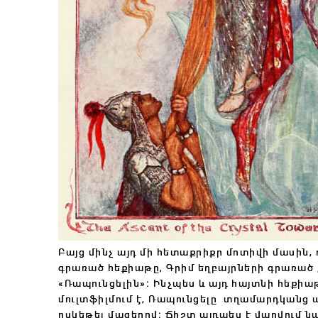
Բայց մինչ այդ մի հետաքրիքր մոտիվի մասին,
գրառած հեքիաթը, Գրիմ եղբայրների գրառած 
«Ռապունցելին»։ Ինչպես և այդ հայտնի հեքիա
մուլտֆիլմում է, Ռապունցելը տղամարդկանց 
ոսկեթել մազերով։ Ճիշտ այդպես է վարվում ն