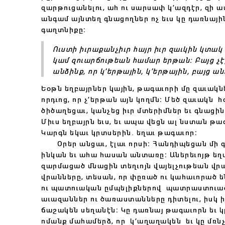
զարթուցանելու, ահ ու սարսափ կ’ազդէր, զի 
անգամ
այնտեղ գնացողներ ոչ եւս կը դառնայի
գաղտնիքը։
Ուստի իւրաքանչիւր հայր իւր
զաւկին կտակ կ
կամ զուարճութեան համար երթան։ Բայց չէ
անձինք, որ կ’երթային, կ’երթային, բայց ան
Եօթն եղբայրներ կային, թագաւորի մը զաւակն
որդւոց, որ չ’երթան այն կողմն։
Մեծ
զաւակն հօ
ծիծաղեցաւ, կանչեց իւր մտերիմներ եւ գնացին
Միւս եղբայրն եւս, եւ ապա վեցն ալ նստան թա
Կարգն
եկաւ կրտսերին.
եղաւ թագաւոր։
Օրեր անցաւ, էլաւ որսի։ Հանդիպեցան մի գե
ինկան եւ ահա հասան անտառը։
Աներեւոյթ եղ
զարմացած մնացին տեղւոյն վայելչութեան վրա
վրանները, տեսան, որ փըռած ու կահաւորած ե
ու պատուական ըմպելիքներով
պատրաստուած
աւազաններ ու ծառաստանները դիտելու, իսկ 
ճաշակեն սեղանէն։ Կը դառնայ թագաւորն եւ կ
ոմանք մահամերձ, որ
կ’աղաղակեն եւ կը մռնչ