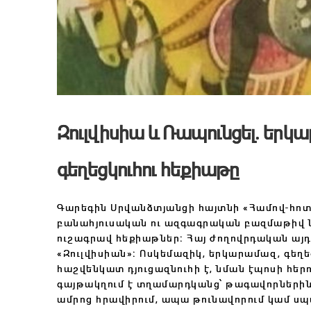
Զուլվիսիա և Ռապունցել․ ե
գեղեցկուհու հեքիաթը
Գարեգին Սրվանձտյանցի հայտնի «Համով-հոտո
բանահյուսական ու ազգագրական բազմաթիվ նյ
ուշագրավ հեքիաթներ։ Հայ ժողովրդական այդ
«Զուլվիսիան»։ Ոսկեմազիկ, երկարամազ, գեղե
հաշվենկատ դյուցազնուհի է, նման էպոսի հերո
գայթակղում է տղամարդկանց՝ թագավորներին 
ամրոց հրավիրում, ապա թունավորում կամ սպա