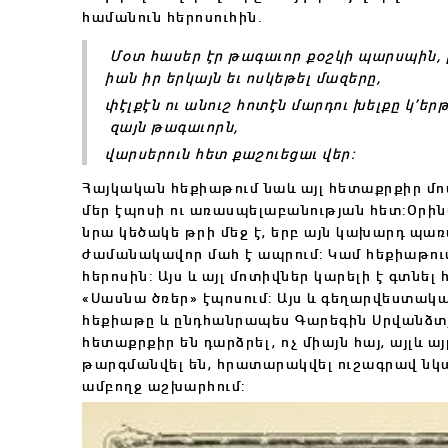
համանուն հերոսուհին․
Մօտ հասեր էր թագաւոր քօշկի պարսպին, լ
իան իր երկայն եւ ոսկեթել մազերը,
փէլքէն ու անուշ հոտէն մարդու խելքը կ’երթ
զայն թագաւորն,
վարսերուն հետ քաշուեցաւ վեր։
Հայկական հեքիաթում նաև այլ հետաքրքիր մոտ
մեր էպոսի ու առասպելաբանության հետ:Օրին
նրա կեծակե թրի մեջ է, երբ այն կախարդ պառա
ժամանակավոր մահ է ապրում: Կամ հեքիաթում 4
հերոսին: Այս և այլ մոտիվներ կարելի է գտնե
«Սասնա ծռեր» էպոսում: Այս և գեղարվեստակ
հեքիաթը և ընդհանրապես Գարեգին Սրվանձտ
հետաքրքիր են դարձրել, ոչ միայն հայ, այլև 
թարգմանվել են, հրատարակվել ուշագրավ նկա
ամբողջ աշխարհում: