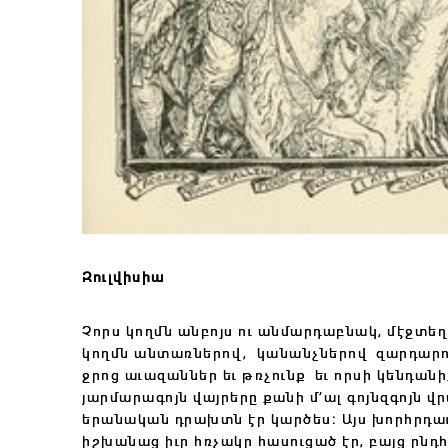
Զուլվիսիա
Չորս կողմն անբոյս ու անմարդաբնակ, մէջտեղը 
կողմն անտառներով,
կանանչներով
զարդարո
ջրոց աւազաններ եւ
թռչունք եւ որսի կենդան
յարմարագոյն վայրերը քանի մ’ալ
գոյնզգոյն վ
երանական դրախտն էր կարծես։
Այս խորհրդա
իշխանաց իւր հռչակը հասուցած էր,
բայց ընդ