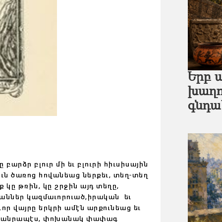
Երբ 
խաղո
գնդ
բարձր բլուր մի եւ բլուրի հիւսիսա
յին
ւն ծառոց հովանեաց ներքեւ, տեղ-տեղ
իք
կը թռին, կը շրջին այդ
տեղը,
րաններ կազմաւորուած,
իրական եւ
ւոր վայրը
երկրի ամէն արքունեաց եւ
հանրապէս,
փոխանակ փափագ