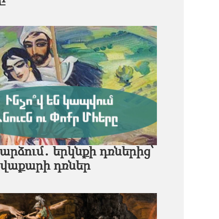
արձում․ երկնքի դռներից՝
վաքարի դռներ