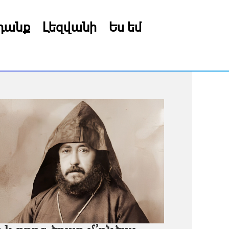
րդանք
Լեզվանի
Ես եմ