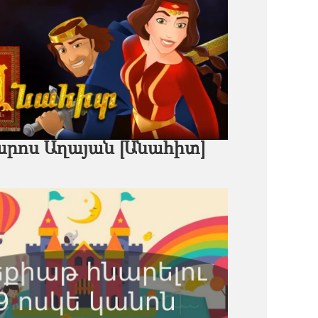
րոս Աղայան [Անահիտ]