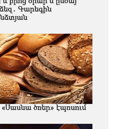
եւ բրոց ծրար մ՚ընծայ
 ձեզ․ Գարեգին
նձտյան
 «Սասնա ծռեր» էպոսում