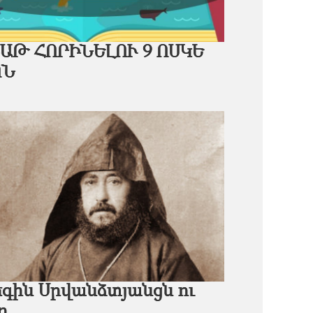
ԱԹ ՀՈՐԻՆԵԼՈՒ 9 ՈՍԿԵ
ՈՆ
գին Սրվանձտյանցն ու
ը