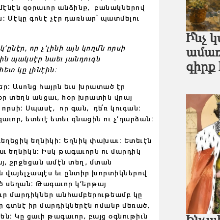
ամէնէն զօրաւոր անձինք,
բանակներով
ն։ Մէկը գոնէ չէր դառնար՝ պատմելու
Ի՞նչ
’ընէր, որ չ’լինի այն կողմն որսի
ամառ
ին պակսէր նաեւ յանդուգն
գիրք
հետ կը լինէին։
եր։ Ասոնց հայրն եւս խրատած էր
ր տեղն անցաւ, հօր խրատին վրայ
 որսի։
Սպասէ, որ
գան, դե՛ռ
կուգան։
գաւոր, ետեւէ ետեւ գնացին
ու չ’դարձան։
ղեցիկ եղնիկի։ Եղնիկ փախաւ։ Ետեւէն
աւ եղնիկն։ Իսկ թագաւորն ու մարդիկ
յ, շրջեցան ամէն տեղ,
մտան
ն վայելչապէս եւ ընտիր խորտիկներով
 սեղան։ Թագաւոր կ’երթայ
իւր մարդիկներ անհամբերութեամբ կը
ը գտնէ իր մարդիկներէն ոմանք մեռած,
են։ Կը ցաւի թագաւոր, բայց օգնութիւն