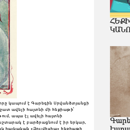
ՀԵՔԻ
ԿԱՆ
 որը կապում է Գարեգին Սրվանձտյանցի
շատ ավելի հայտնի մի հեքիաթի՝
թում, ապա էլ ավելի հայտնի
Գարե
աշտարակ է բարձրացնում է իր երկար,
աև հայկական «Զուլվիսիա» հեքիաթի
էպոս