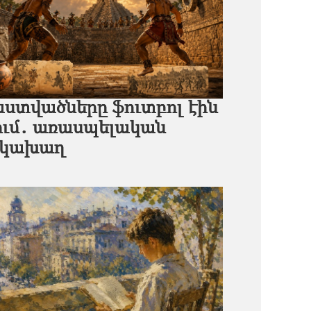
աստվածները ֆուտբոլ էին
ւմ․ առասպելական
ակախաղ