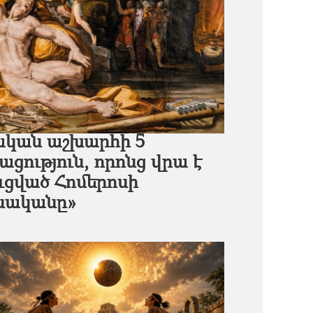
ական աշխարհի 5
ցություն, որոնց վրա է
ւցված Հոմերոսի
սականը»