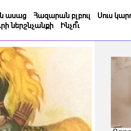
կն ասաց
Հազարան բլբուլ
Սուս կա
րի ներշնչանքի
Ինչո՞ւ