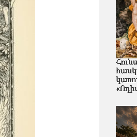
Հուն
հասկա
կառո
«Ոդի