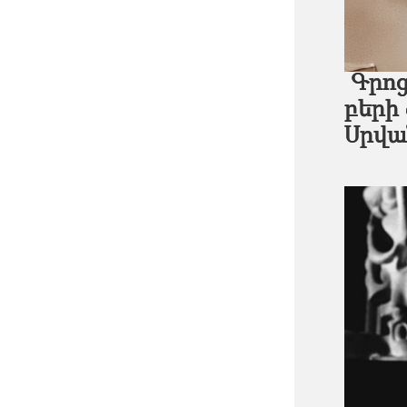
Գրոց 
բերի
Սրվա