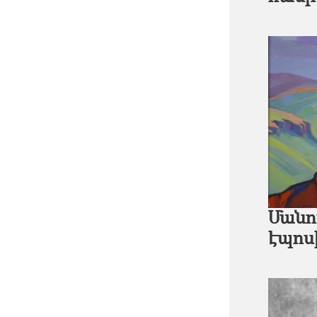
Մանո
էպոս