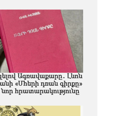
զելով Ագռավաքարը․ Լևոն
յանի «Մհերի դռան գիրքը»
 նոր հրատարակությունը