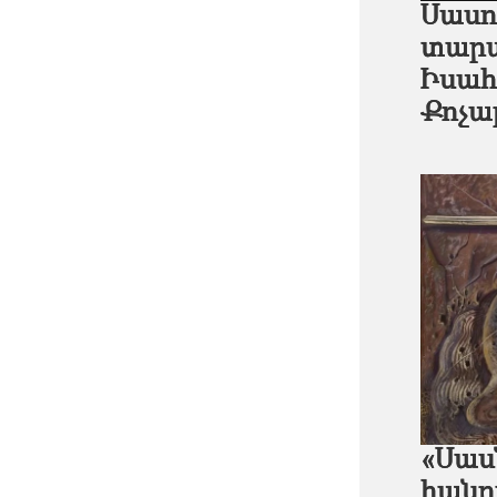
Սասո
տարա
Իսահ
Քոչա
«Սաս
հանր