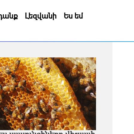
րդանք
Լեզվանի
Ես եմ