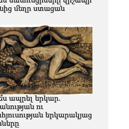
ես սասունցիները վիշապի
նից մեղր ստացան
ե՞ս ապրել երկար.
անության ու
հյուսության երկարակյաց
սները