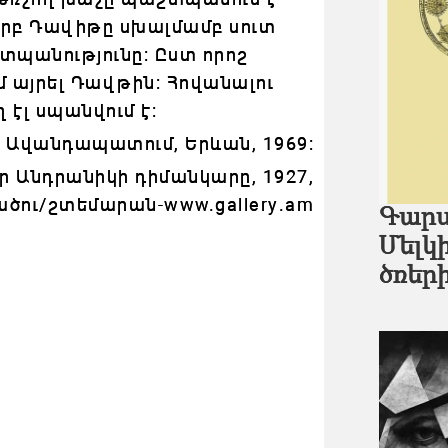
 երբ Դավիթը սխալմամբ սուտ
շտպանությունը: Ըստ որոշ
մ այրել Դավթին: Հովանալու
 էլ սպանվում է:
ն, Ավանդապատում, Երևան,
1969:
ար Անդրանիկի դիմանկարը, 1927,
ծու/շտեմարան-
www.gallery.am
Գարս
Մելկ
ծռեր