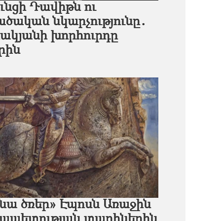
ւնցի Դավիթն ու
ծական նկարչությունը․
ակյանի խորհուրդը
րին
նա ծռեր» Էպոսն Առաջին
ապետության տարիներին