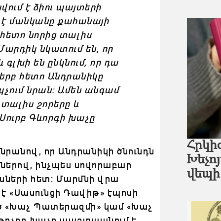
սվում է ձիու պայտերի
ւմ է մանկանը քահանայի
 հետո նորից տալիս
Մարդիկ նկատում են, որ
 գլխի են ընկնում, որ դա
ր երբ հետո Անդրանիկը
իպչում նրան: Ամեն անգամ
տալիս շորերը և
Սուրբ Գևորգի խաչը
Հրկի
նրանով, որ Անդրանիկի ծնունդն
Խեչո
շքներով, ինչպես սովորաբար
վեպի
ոսների հետ: Մարմնի վրա
է «Սասունցի Դավիթ» էպոսի
ած «Խաչ Պատերազմի» կամ «Խաչ
թռչող խաչը պաշտպանում է