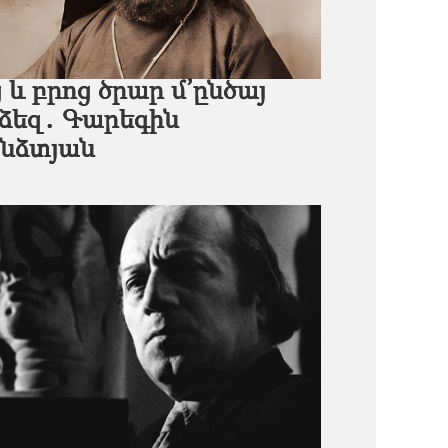
եւ բրոց ծրար մ՚ընծայ
 ձեզ․ Գարեգին
նձտյան