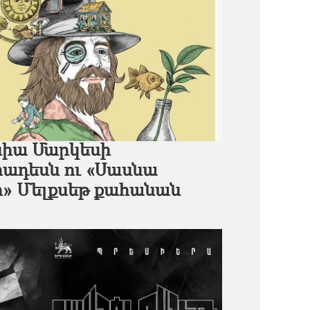
իա Մարկեսի
իադեսն ու «Սասնա
ի» Մելքսեթ քահանան