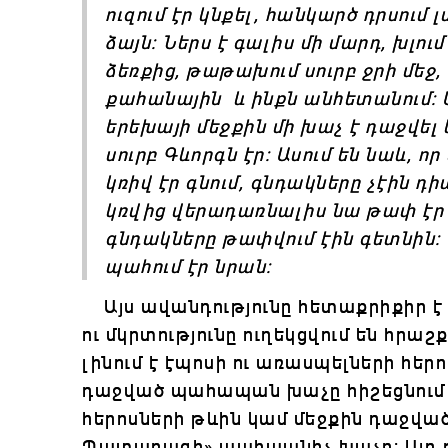
ուզում էր կնքել, հանկարծ դրսում լ
ձայն: Ներս է գալիս մի մարդ, խլո
ձեռքից, թաթախում սուրբ ջրի մեջ,
քահանային
և ինքն անհետանում: 
երեխայի մեջքին մի խաչ է դաջվել և
սուրբ Գևորգն էր: Ասում են նաև, ո
կռիվ էր գնում, գնդակները չէին դ
կռվից վերադառնալիս նա թափ էր 
գնդակները թափվում էին գետնին: 
պահում էր նրան:
Այս ավանդությունը հետաքրիքիր է 
ու մկրտությունը ուղեկցվում են հրա
լինում է էպոսի ու առասպելների հեր
դաջված պահապան խաչը հիշեցնում 
հերոսների թևին կամ մեջքին դաջվ
Պատարագի» պահպանիչ խաչը: Այդ 