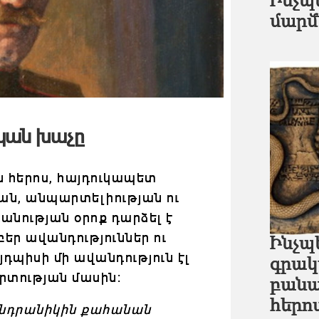
Ինչպ
մարմ
պան խաչը
հերոս, հայդուկապետ
ան, անպարտելիության ու
անության օրոք դարձել է
բեր ավանդություններ ու
Ինչպ
Այդպիսի մի ավանդություն էլ
գրակ
րտության մասին:
բանա
հերո
Անդրանիկին քահանան