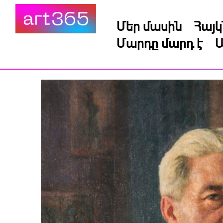
Մեր մասին
Հայ
Մարդը մարդ է
Ա