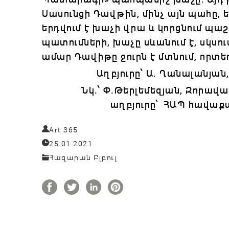
Սասունցի Դավթին, մինչ այն պահը,
երդվում է խաչի վրա և կորցնում պա
պատումների, խաչը սևանում է, սկսու
ամար Դավիթը ջուրն է մտնում, որտեղ
Աղբյուրը՝ Ա. Ղանալանյա
Նկ.՝ Փ.Թերլեմեզյան, Զորավ
աղբյուրը՝
ՀԱՊ հավաքա
Art 365
25.01.2021
Հազարան Բլբուլ