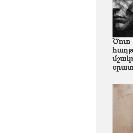
Ծուռ
հաղթ
մշակո
օրատ