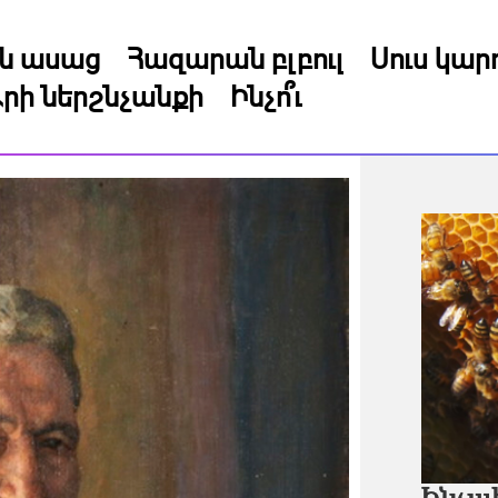
կն ասաց
Հազարան բլբուլ
Սուս կա
րի ներշնչանքի
Ինչո՞ւ