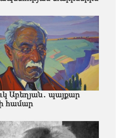
ւկ Աբեղյան․ պայքար
ի համար