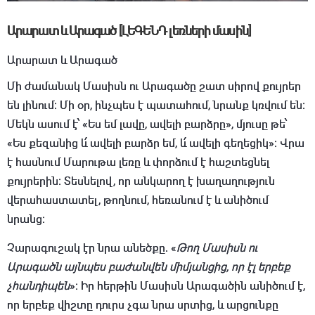
Արարատ և Արագած [ԼԵԳԵՆԴ լեռների մասին]
Արարատ և Արագած
Մի ժամանակ Մասիսն ու Արագածը շատ սիրով քույրեր
են լինում։ Մի օր, ինչպես է պատահում, նրանք կռվում են։
Մեկն ասում է՝ «Ես եմ լավը, ավելի բարձրը», մյուսը թե՝
«Ես քեզանից և՛ ավելի բարձր եմ, և՛ ավելի գեղեցիկ»։ Վրա
է հասնում Մարութա լեռը և փորձում է հաշտեցնել
քույրերին։ Տեսնելով, որ անկարող է խաղաղություն
վերահաստատել, թողնում, հեռանում է և անիծում
նրանց։
Չարագուշակ էր նրա անեծքը. «
Թող Մասիսն ու
Արագածն այնպես բաժանվեն միմյանցից, որ էլ երբեք
չհանդիպեն
»։ Իր հերթին Մասիսն Արագածին անիծում է,
որ երբեք վիշտը դուրս չգա նրա սրտից, և արցունքը