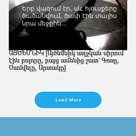
ԱՅԾԵՄՆԻԿ [Այծեմնիկ աղջկան սիրում
էին բոլորը, բայց ամենից շատ` Գոռը,
Սամվելը, Արտակը]
Load More