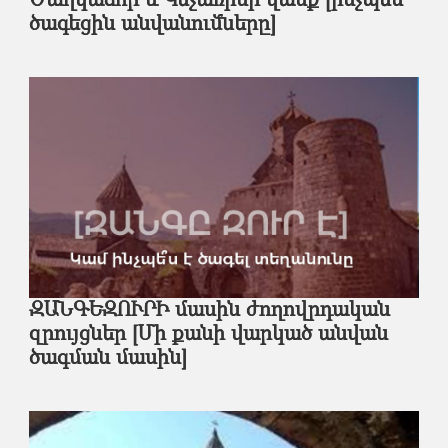
Ծաղկաձոր և Կեչառիսի վանք [ինչպե՞ս
ծագեցին անվանումները]
ԶԱՆԳԵԶՈՒՐԻ մասին ժողովրդական
զրույցներ [Մի քանի վարկած անվան
ծագման մասին]