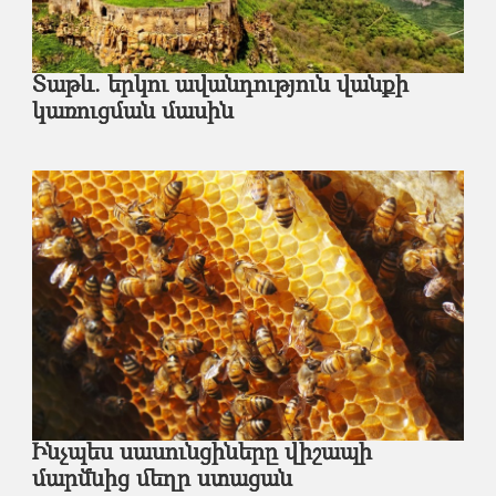
Տաթև. երկու ավանդություն վանքի
կառուցման մասին
Ինչպես սասունցիները վիշապի
մարմնից մեղր ստացան