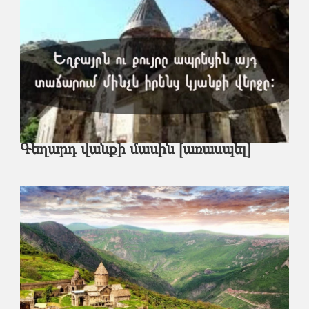
Գեղարդ վանքի մասին [առասպել]