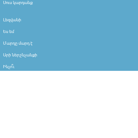
Սուս կարդանք
Լեզվանի
Ես եմ
Մարդը մարդ է
Արի ներշնչանքի
Ինչո՞ւ