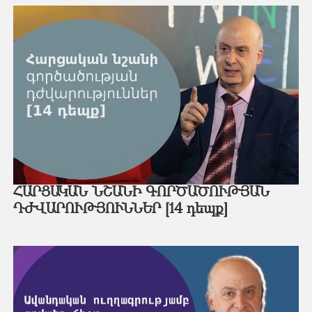
ՀԱՐՑԱԿԱՆ ՆՇԱՆԻ ԳՈՐԾԱԾՈՒԹՅԱՆ
ԴԺՎԱՐՈՒԹՅՈՒՆՆԵՐ [14 դեպք]