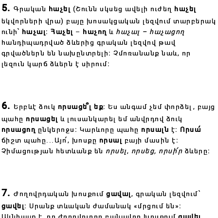
5.
Գրական
հաչել
(Շունն սկսեց ավելի ուժեղ
հաչել
եկվորների վրա) բայը խոսակցական լեզվում տարբերակ
ունի՝
հաչալ
։
Հաչել
–
հաչող
և
հաչալ – հաչացող
հանդիպադրված ձևերից գրական լեզվով թավ
գրվածներն են նախընտրելի։ Չմոռանանք նաև, որ
լեզուն կարճ ձևերն է սիրում։
6.
Երբևէ ձուկ
որսացե՞լ եք
։ Ես անգամ չեմ փորձել, բայց
պահը
որսացել
և լուսանկարել եմ անվրդով ձուկ
որսացող
ընկերոջս։ Կարևորը պահը
որսալն
է։
Որսա՛
ճիշտ պահը...Այո՛, խոսքը
որսալ
բայի մասին է։
Չիմացության հետևանք են
որսել
,
որսեց,
որսի՛ր
ձևերը։
7.
Ժողովրդական խոսքում
ցավալ
, գրական լեզվում՝
ցավել
։ Սրանք տևական ժամանակ «մրցում են»։
Ակնհայտ է, որ ժողովուրդը բանավոր խոսքում
ցավել
,