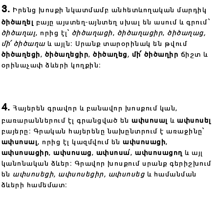
3.
Իրենց խոսքի նկատմամբ անհետևողական մարդիկ
ծիծաղել
բայը այստեղ-այնտեղ սխալ են ասում և գրում՝
ծիծաղալ
, որից էլ՝
ծիծաղացի
,
ծիծաղացիր
,
ծիծաղաց,
մի՛ ծիծաղա
և այլն։ Սրանք տարօրինակ են թվում
ծիծաղեցի
,
ծիծաղեցիր
,
ծիծաղեց
,
մի՛ ծիծաղիր
ճիշտ և
օրինաչափ ձևերի կողքին։
4.
Հայերեն գրավոր և բանավոր խոսքում կան,
բառարաններում էլ գրանցված են
ափսոսալ
և
ափսոսել
բայերը։ Գրական հայերենը նախընտրում է առաջինը՝
ափսոսալ
, որից էլ կազմվում են
ափսոսացի
,
ափսոսացիր
,
ափսոսաց
,
ափսոսա
՛,
ափսոսացող
և այլ
կանոնական ձևեր։ Գրավոր խոսքում սրանք գերիշխում
են
ափսոսեցի, ափսոսեցիր, ափսոսեց
և
համանման
ձևերի համեմատ։