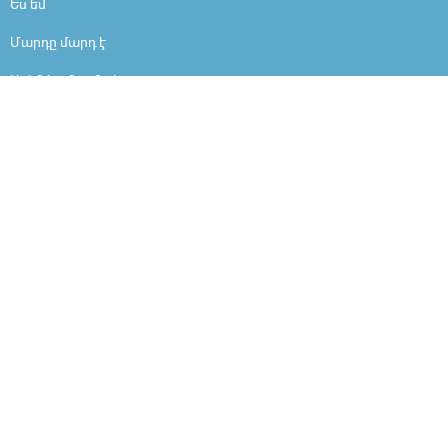
Ես եմ
Մարդը մարդ է
Արի ներշնչանքի
Ինչո՞ւ