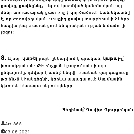
ցավեց
,
ցավեցնել,
–
ել
-ով կազմված կանոնական այլ
ձևեր առհասարակ շատ քիչ է գործածում։ Նաև նկատելի
է, որ ժողովրդական խոսքից
ցավալ
տարբերակի ձևերը
հազվադեպ թափանցում են գրականության և մամուլի
լեզու։
8.
Այսօր
կաթել
բայն ընկալվում է գրական,
կաթալ
-ը՝
խոսակցական։ Թե ինչքա՛ն կշարունակվի այս
ընկալումը, դժվար է ասել։ Լեզվի բնական զարգացումը
թե ինչի՛ կհանգեցնի, կերևա ապագայում։ Այդ մասին
կխոսեն հետագա սերունդները։
Հեղինակ՝ Դավիթ Գյուրջինյան
Art 365
03.08.2021