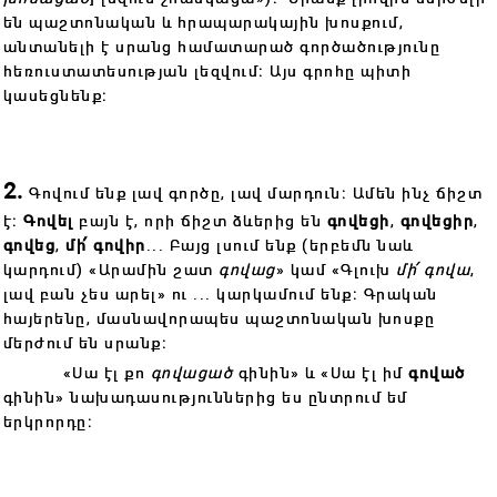
են պաշտոնական և հրապարակային խոսքում,
անտանելի է սրանց համատարած գործածությունը
հեռուստատեսության լեզվում։ Այս գրոհը պիտի
կասեցնենք։
2.
Գովում ենք լավ գործը, լավ մարդուն։ Ամեն ինչ ճիշտ
է։
Գովել
բայն է, որի ճիշտ ձևերից են
գովեցի
,
գովեցիր
,
գովեց
,
մի՛ գովիր
... Բայց լսում ենք (երբեմն նաև
կարդում) «Արամին շատ
գովաց
» կամ «Գլուխ
մի՛ գովա
,
լավ բան չես արել» ու ... կարկամում ենք։ Գրական
հայերենը, մասնավորապես պաշտոնական խոսքը
մերժում են սրանք։
«Սա էլ քո
գովացած
գինին» և «Սա էլ իմ
գոված
գինին» նախադասություններից ես ընտրում եմ
երկրորդը։