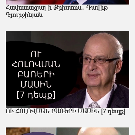
Հավատացյալ ի Քրիստոս․ Դավիթ
Գյուրջինյան
ՈՒ ՀՈԼՈՎՄԱՆ ԲԱՌԵՐԻ ՄԱՍԻՆ [7 դեպք]