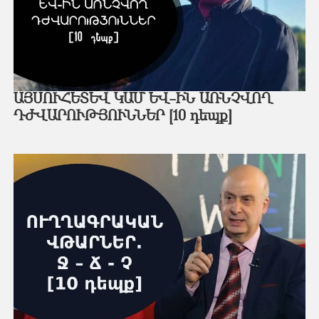
ԱՅՍՈՒՀԵՏԵՎ ԿԱՄ ԵՎ-ԻՆ ԱՌՆՉՎՈՂ
ԴԺՎԱՐՈՒԹՅՈՒՆՆԵՐ [10 դեպք]