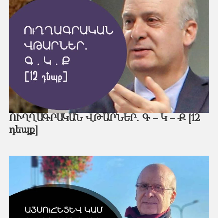
ՈՒՂՂԱԳՐԱԿԱՆ ՎԹԱՐՆԵՐ. Գ – Կ – Ք [12
դեպք]