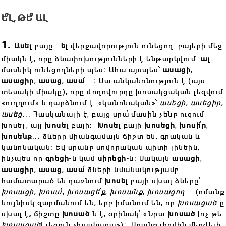
Ե՞Լ, ԹԵ՞ ԱԼ
1.
Ասել
բայը –
ել
վերջավորություն ունեցող բայերի մեջ
միակն է, որը ձևափոխությունների է ենթարկվում -
ալ
մասնիկ ունեցողների պես։ Ահա այսպես՝
ասացի
,
ասացիր
,
ասաց
,
ասա
՛...։ Սա անկանոնություն է (այս
տեսակի միակը), որը ժողովուրդը խոսակցական լեզվում
«ուղղում» և դարձնում է «կանոնական»՝
ասեցի
,
ասեցիր
,
ասեց
... Հասկանալի է, բայց սրա՛ մասին չենք ուզում
խոսել, այլ
խոսել
բայի։
Խոսել
բայի
խոսեցի
,
խոսի՛ր
,
խոսենք
... ձևերը միանգամայն ճիշտ են, գրական և
կանոնական։ Եվ սրանք սովորական պիտի լինեին,
ինչպես որ
գրեցի
-ն կամ
սիրեցի
-ն։ Սակայն
ասացի
,
ասացիր
,
ասաց
,
ասա
՛ ձևերի նմանակությամբ
համատարած են դառնում
խոսել
բայի
սխալ ձևերը՝
խոսացի
,
խոսա
՛,
խոսացե՛ք
,
խոսանք
,
խոսացող
... (ոմանք
նույնիսկ զարմանում են, երբ իմանում են, որ
խոսացած
-ը
սխալ է
,
ճիշտը
խոսած
-ն է, օրինակ՝ «Նրա
խոսած
[ոչ թե
խոսացած
] լեզուն չհասկացա»)։ Սրանք լիովին մերժելի