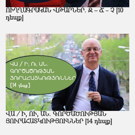
ՈՒՂՂԱԳՐԱԿԱՆ ՎԹԱՐՆԵՐ. Ջ – Ճ - Չ [10
դեպք]
ՎԱ / Ի, ՈՒ, ԱՆ. ԳՈՐԾԱԾՈՒԹՅԱՆ
ՅՈՒՐԱՀԱՏԿՈՒԹՅՈՒՆՆԵՐ [14 դեպք]