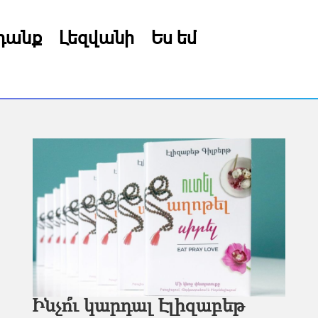
րդանք
Լեզվանի
Ես եմ
Ինչո՞ւ կարդալ Էլիզաբեթ