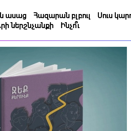
կն ասաց
Հազարան բլբուլ
Սուս կա
րի ներշնչանքի
Ինչո՞ւ