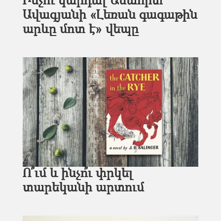
Ինչո՞ւ կարդալ Անահիտ
Ավագյանի «Լեռան գագաթին
արևը մոտ է» վեպը
Ո՞ւմ և ինչո՞ւ փրկել
տարեկանի արտում