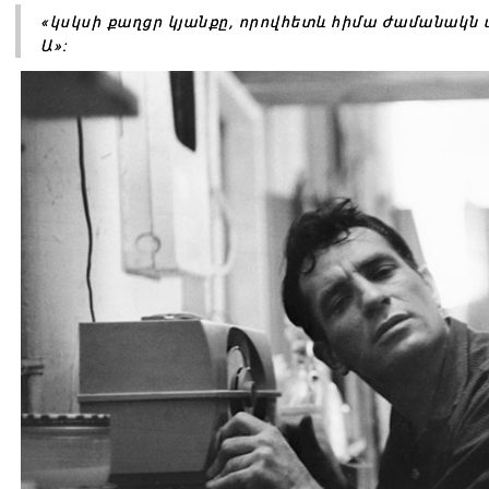
«կսկսի քաղցր կյանքը, որովհետև հիմա ժամանակն
Ա»։