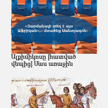
Ալքիմիկոսը [հատված
վեպից] Մաս առաջին