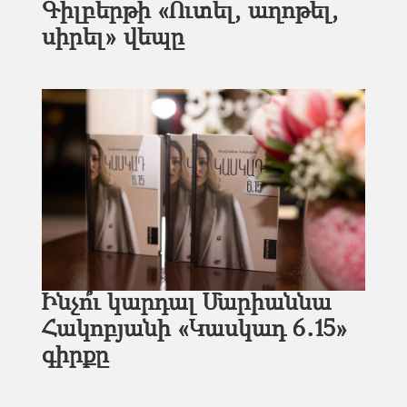
Գիլբերթի «Ուտել, աղոթել,
սիրել» վեպը
Ինչո՞ւ կարդալ Մարիաննա
Հակոբյանի «Կասկադ 6․15»
գիրքը