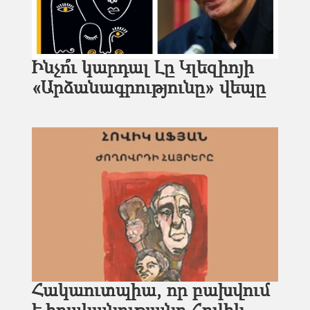
Ինչո՞ւ կարդալ Լը Կլեզիոյի
«Արձանագրությունը» վեպը
Հակաուտպիա, որ բախվում