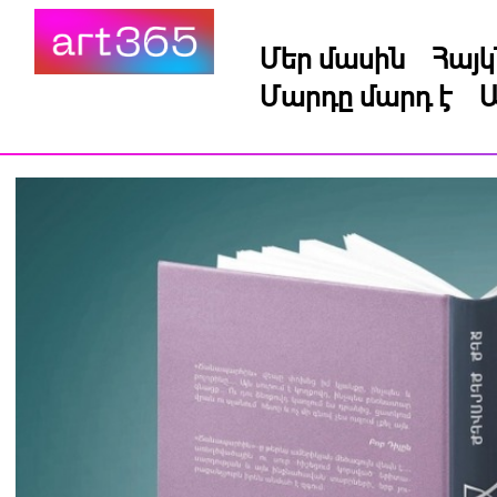
Մեր մասին
Հայ
Մարդը մարդ է
Ա