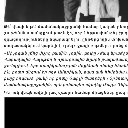
Թե՛ վեպի և թե՛ ժամանակաշրջանի համար էական բնութ
շարժման առանցքում ջազն էր, որը ներթափանցել էր գ
զգացողությունները նկարագրելու, ընթերցողին փոխա
տողատակերում կարելի է «լսել» ջազի ռիթմեր, որոնց 
«Միչիգան լճից փչող քամին, լոբին, բոփը /ժազ երաժշ
Հարավային Հալսթեդ և Հյուսիսային Քլարկ թաղամասե
ջունգլիում, երբ ոստիկանության մեքենան սկսեց հետևե
ին, բոփը ցնցում էր ողջ Ամերիկան, բայց այն հիմիկվա
բայց հոգնած, քանի որ բոփը Չարլի Փարքերի «Օրնիտոլո
ժամանակաշրջանին, որն իսկապես սկսվեց Մայլս Դևիս
Դե իսկ վեպն ավելի լավ զգալու համար միացնենք ջազ 