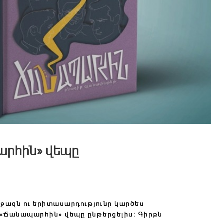
արհին» վեպը
, ջազն ու երիտասարդությունը կարծես
 «Ճանապարհին» վեպը ընթերցելիս։ Գիրքն