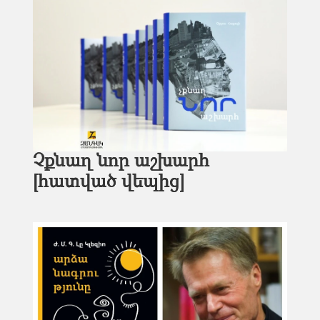
Չքնաղ նոր աշխարհ
[հատված վեպից]