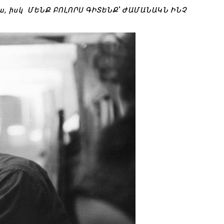
 ա, իսկ ՄԵՆՔ ԲՈԼՈՐՍ ԳԻՏԵՆՔ՝ ԺԱՄԱՆԱԿՆ ԻՆՉ