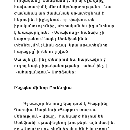
ուրվականը՝ Ստեֆանն է, որ մինչև վերջ
հավատարիմ է մնում ճշմարտությանը: Նա
ժամանակ առ ժամանակ սթափեցնում է
հերոսին, հիշեցնում, որ փախուստն
իրականությունից, սեփական ես-ից անհնար
է և ապարդյուն: «Ստախոսը» հաճախ չի
կարողանում նայել Ստեֆանին և
տեսնել,մինչևիսկ զգալ նրա սթափեցնող
հայացքը՝ իրեն ուղղված:
Սա այն չէ, ինչ փնտրում ես, հարկավոր է
ուղիղ նայել իրականությանը. ահա՝ ինչ է
«ահազանգում» Ստեֆանը:
Ինչպես մի նոր Բուենդիա
Գլխավոր հերոսը կարդում է Գաբրիել
Գարսիա Մարկեսի «Հարյուր տարվա
մենություն» վեպը. հանկարծ հնչում են
Ստեֆանի սթափեցնող խոսքերն այն մասին,
որ «Ստախոսը» ինքն իր մասին է կարդում…