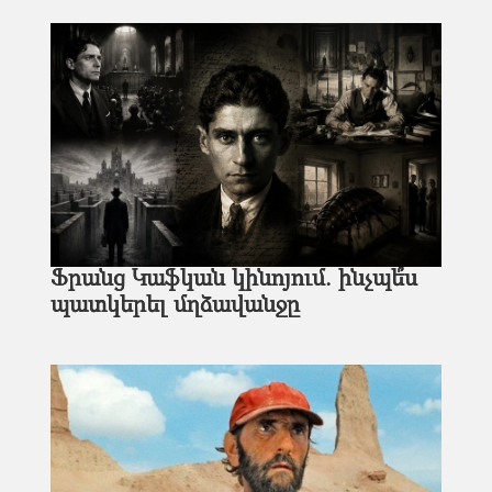
Ֆրանց Կաֆկան կինոյում. ինչպե՞ս
պատկերել մղձավանջը