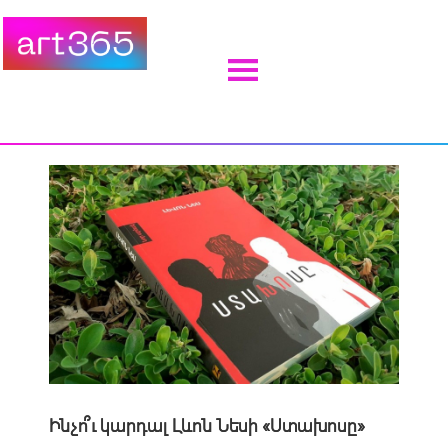
Ինչո՞ւ կարդալ Լևոն Նեսի «Ստախոսը»