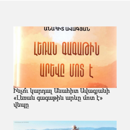
Ինչո՞ւ կարդալ Անահիտ Ավագյանի
«Լեռան գագաթին արևը մոտ է»
վեպը