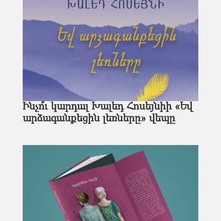
Ինչո՞ւ կարդալ Խալեդ Հոսեյնիի «Եվ
արձագանքեցին լեռները» վեպը