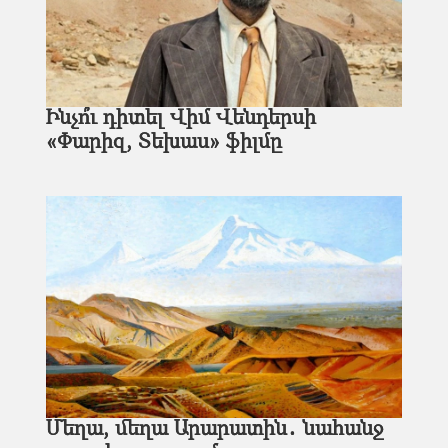
Ինչո՞ւ դիտել Վիմ Վենդերսի
«Փարիզ, Տեխաս» ֆիլմը
Մեղա, մեղա Արարատին․ նահանջ