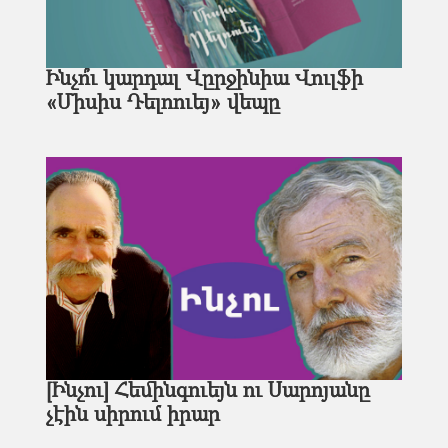
Ինչո՞ւ կարդալ Վըրջինիա Վուլֆի
«Միսիս Դելոուեյ» վեպը
[Ինչու] Հեմինգուեյն ու Սարոյանը
չէին սիրում իրար