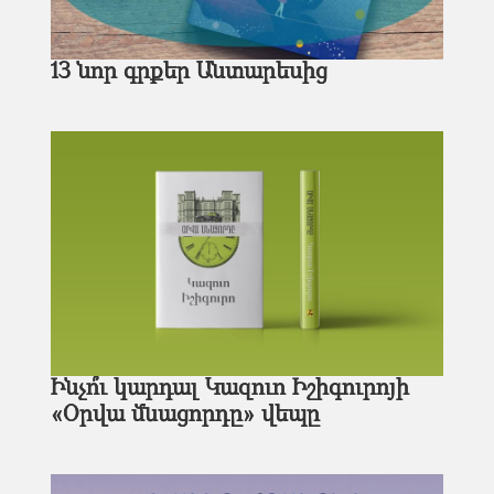
13 նոր գրքեր Անտարեսից
Ինչո՞ւ կարդալ Կազուո Իշիգուրոյի
«Օրվա մնացորդը» վեպը