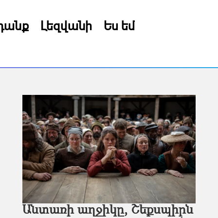
րդանք
Լեզվանի
Ես եմ
Անտառի աղջիկը, Շեքսպիրն