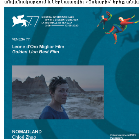
անվանակարգում և ներկայացվել «Օսկարի»՝ երեք անվ