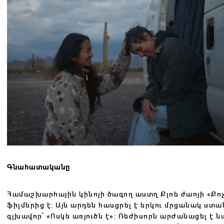
Գնահատականը
Համաշխարհային կինոյի ծագող աստղ Քլոե ժաոյի «Քո
ֆիլմերից է: Այն արդեն հասցրել է երկու մրցանակ ստ
գլխավոր՝ «Ոսկե առյուծն է»: Ռեժիսորն արժանացել է ն