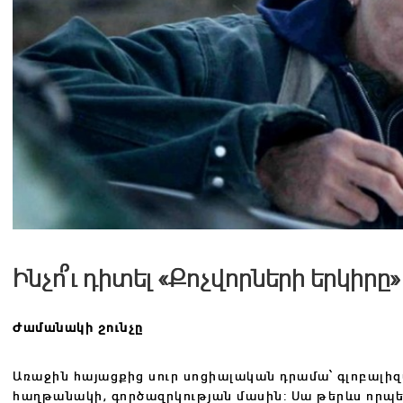
Ինչո՞ւ դիտել «Քոչվորների երկիրը»
Ժամանակի շունչը
Առաջին հայացքից սուր սոցիալական դրամա՝ գլոբալի
հաղթանակի, գործազրկության մասին: Սա թերևս որպ