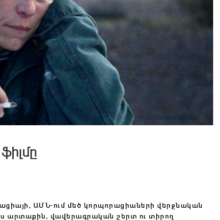
 ֆիլմը
զացիայի, ԱՄՆ-ում մեծ կորպորացիաների վերջնական
ես արտաքին, վավերագրական շերտ ու տիրող