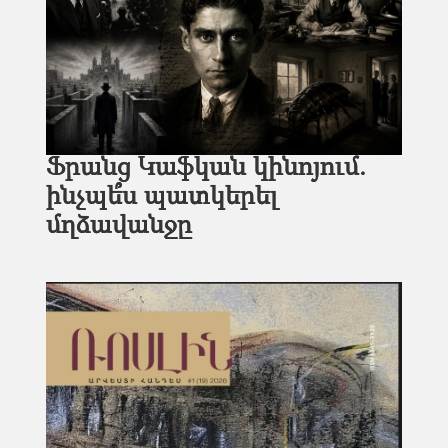
Ֆրանց Կաֆկան կինոյում.
ինչպե՞ս պատկերել
մղձավանջը