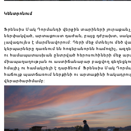
Կենտրոնում
Ֆրենսիս Մակ Դորմանդի վերջին տարիների յուրաքանչյո
ներփակված, արտաքուստ դաժան, բայց դժբախտ, սակա
լավագույնս է մարմնավորում: Դերի մեջ մտնելու մեծ
կերպարները դառնում են հոգեբանորեն համոզիչ, ազդե
ու համապատասխան ընտրված հերոսուհիների մեջ արտ
միապաղաղության ու աստիճանաբար բացվող գեղեցկությ
հմայիչ ու համակրելի է դարձնում
Ֆրենսիս Մակ Դորմա
հաճույք պատճառում ներքինի ու արտաքինի հակադրո
վերարծարծմամբ: