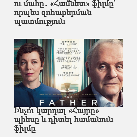
ու մահը․ «Համնետ» ֆիլմը՝
որպես զոհաբերման
պատմություն
Ինչո՞ւ կարդալ «Հայրը»
պիեսը և դիտել համանուն
ֆիլմը