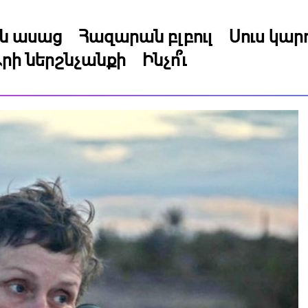
կն ասաց
Հազարան բլբուլ
Սուս կա
րի ներշնչանքի
Ինչո՞ւ