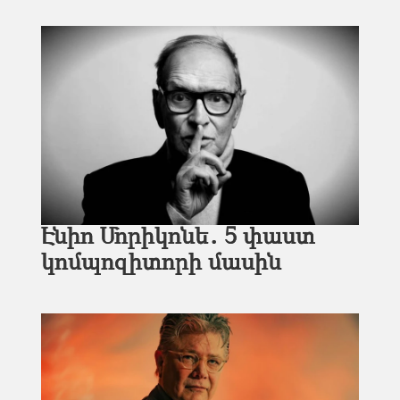
Էնիո Մորիկոնե․ 5 փաստ
կոմպոզիտորի մասին