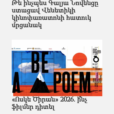
Թե ինչպես Գալյա Նովենցը
ստացավ Վենետիկի
կինոփառատոնի հատուկ
մրցանակ
«Ոսկե Ծիրան» 2026. ի՞նչ
ֆիլմեր դիտել