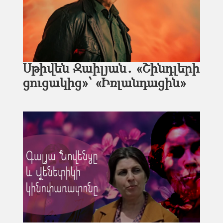
Սթիվեն Զաիլյան․ «Շինդլերի
ցուցակից»՝ «Իռլանդացին»