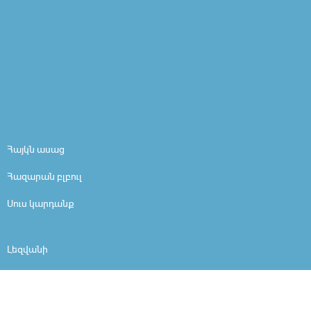
Հայկն ասաց
Հազարան բլբուլ
Սուս կարդանք
Լեզվանի
Ես եմ
Մարդը մարդ է