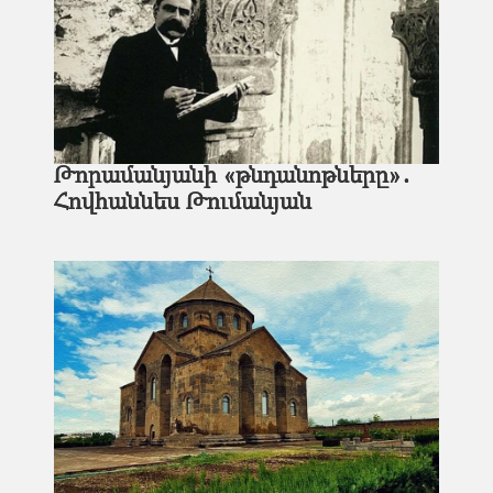
Թորամանյանի «թնդանոթները»․
Հովհաննես Թումանյան