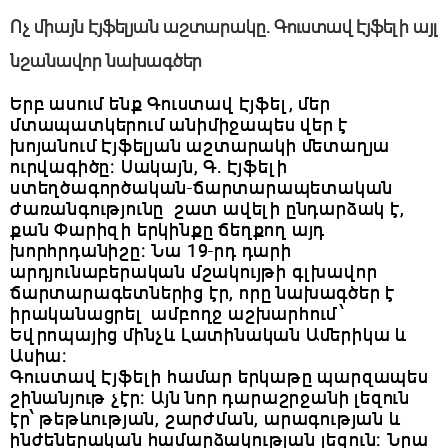
Ոչ միայն Էյֆելյան աշտարակը․ Գուստավ Էյֆելի այլ
նշանավոր նախագծեր
Երբ ասում ենք Գուստավ Էյֆել, մեր
մտապատկերում անիմիջապես վեր է
խոյանում Էյֆելյան աշտարակի մետաղյա
ուրվագիծը։ Սակայն, Գ․ Էյֆելի
ստեղծագործական-ճարտարապետական
ժառանգությունը շատ ավելի ընդարձակ է,
քան Փարիզի երկինքը ճեղքող այդ
խորհրդանիշը։ Նա 19-րդ դարի
արդյունաբերական մշակույթի գլխավոր
ճարտարագետներից էր, որը նախագծեր է
իրականացրել ամբողջ աշխարհում՝
Եվրոպայից մինչև Լատինական Ամերիկա և
Ասիա։
Գուստավ Էյֆելի համար երկաթը պարզապես
շինանյութ չէր։ Այն նոր դարաշրջանի լեզուն
էր՝ թեթևության, շարժման, արագության և
ինժեներական համարձակության լեզուն։ Նրա