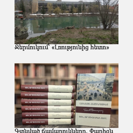
Ջերմուկում՝ «Լռությունից հետո»
Գտնված ճամպրուկները, Փարիզն