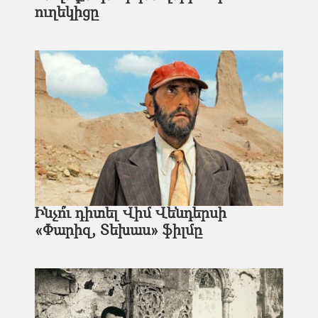
ուղեկիցը
Ինչո՞ւ դիտել Վիմ Վենդերսի
«Փարիզ, Տեխաս» ֆիլմը