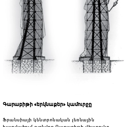
Գարաբիթի «երկնաքեր» կամուրջը
Ֆրանսիայի կենտրոնական լեռնային
հատվածում գտնվող Գարաբիթի վիադուկը