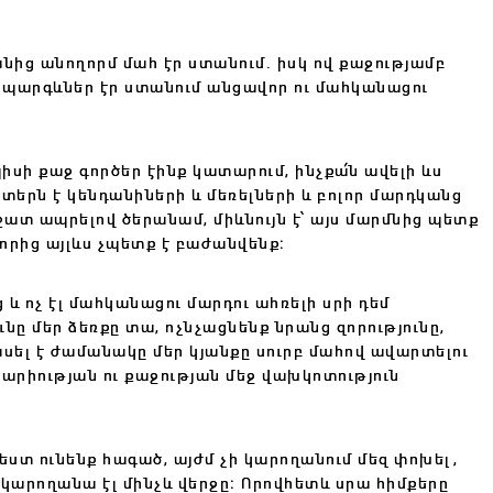
անից անողորմ մահ էր ստանում. իսկ ով քաջությամբ
ծ պարգևներ էր ստանում անցավոր ու մահկանացու
սի քաջ գործեր էինք կատարում, ինչքա՛ն ավելի ևս
տերն է կենդանիների և մեռելների և բոլոր մարդկանց
շատ ապրելով ծերանամ, միևնույն է՝ այս մարմնից պետք
որից այլևս չպետք է բաժանվենք։
և ոչ էլ մահկանացու մարդու ահռելի սրի դեմ
նը մեր ձեռքը տա, ոչնչացնենք նրանց զորությունը,
սել է ժամանակը մեր կյանքը սուրբ մահով ավարտելու
 արիության ու քաջության մեջ վախկոտություն
գեստ ունենք հագած, այժմ չի կարողանում մեզ փոխել,
ս չկարողանա էլ մինչև վերջը։ Որովհետև սրա հիմքերը