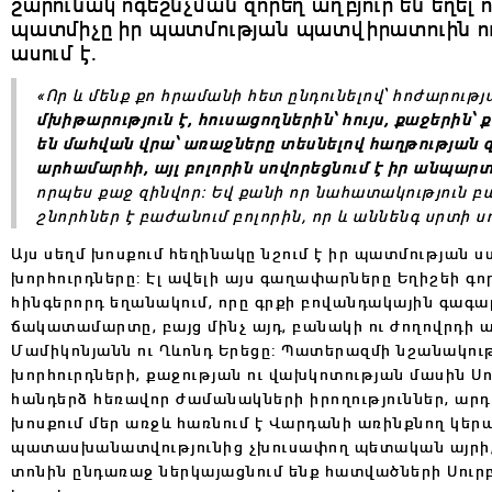
շարունակ ոգեշնչման զորեղ աղբյուր են եղել ո
պատմիչը իր պատմության պատվիրատուին ու
ասում է.
«Որ և մենք քո հրամանի հետ ընդունելով՝ հոժարութ
մխիթարություն է, հուսացողներին՝ հույս, քաջերին՝
են մահվան վրա՝ առաջները տեսնելով հաղթության զ
արհամարհի, այլ բոլորին սովորեցնում է իր անպարտե
որպես քաջ զինվոր: Եվ քանի որ նահատակություն 
շնորհներ է բաժանում բոլորին, որ և աննենգ սրտի ս
Այս սեղմ խոսքում հեղինակը նշում է իր պատմության 
խորհուրդները: Էլ ավելի այս գաղափարները Եղիշեի գ
հինգերորդ եղանակում, որը գրքի բովանդակային գագա
ճակատամարտը, բայց մինչ այդ, բանակի ու ժողովրդի 
Մամիկոնյանն ու Ղևոնդ Երեցը: Պատերազմի նշանակութ
խորհուրդների, քաջության ու վախկոտության մասին 
հանդերձ հեռավոր ժամանակների իրողություններ, արդի
խոսքում մեր առջև հառնում է Վարդանի առինքնող կեր
պատասխանատվությունից չխուսափող պետական այրի,
տոնին ընդառաջ ներկայացնում ենք հատվածների Սու