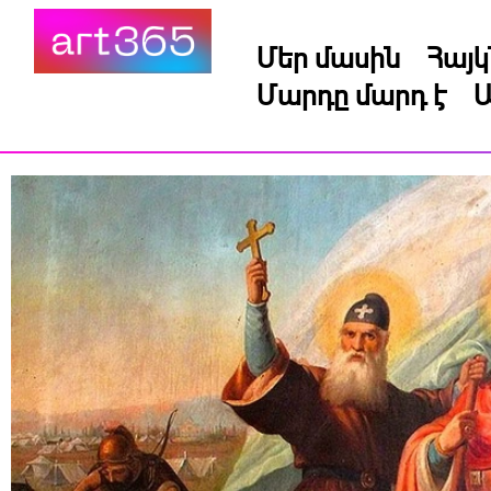
Մեր մասին
Հայ
Մարդը մարդ է
Ա