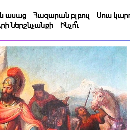
կն ասաց
Հազարան բլբուլ
Սուս կա
րի ներշնչանքի
Ինչո՞ւ