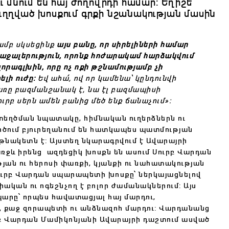
ւ մնում են հայ ժողովրդի համար: Եղիշե
ղղված խոսքում գրքի նշանակության մասին
յամբ սկսեցինք
այս բանը, որ սիրելիների համար
 քաջալերություն, որոնք հոժարակամ հարձակվում
որագլխին, որը ոչ ոքի թշնամությամբ չի
լի ուժը:
Եվ ահա՛, ով որ կամենա՝ կընդունվի
բառը բազմանշանակ է, նա էլ բազմապիսի
ուրբ սերն ամեն բանից մեծ ենք ճանաչում»:
ստեղծման նպատակը, հիմնական ուղերձներն ու
ործում բյուրեղանում են հատկապես պատմության
թնակետն է: Այստեղ
նկարագրվում է Ավարայրի
առջև իրենց ազդեցիկ խոսքն են ասում Սուրբ Վարդան
յան ու հերոսի փառքի, կյանքի ու նահատակության
Սուրբ Վարդան սպարապետի խոսքը՝ ներկայացնելով
ական ու ոգեշնչող է բոլոր ժամանակներում: Այս
պարը՝ որպես հավատացյալ հայ մարդու,
 քաջ զորապետի ու անձնազոհ մարդու: Վարդանանց
րբ Վարդան Մամիկոնյանի Ավարայրի դաշտում ասված