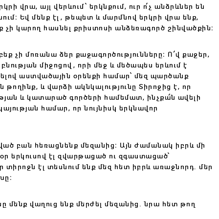
ի վրա, այլ վերևում՝ երկնքում, ուր ո՛չ անձրևներ են
անում։ Եվ մենք էլ, թեպետ և մարմնով երկրի վրա ենք,
ք չի կարող հասնել քրիստոսի անձեռագործ շինվածքին։
եք չի մոռանա ձեր քաջագործությունները։ Ո՛վ քաջեր,
բնության միջոցով, որի մեջ և մեծապես երևում է
որելով աստվածային օրենքի համար՝ մեզ պարծանք
թողինք, և վարձի ակնկալությունը Տիրոջից է, որ
թյան և կատարած գործերի համեմատ, ինչքա՛ն ավելի
կայության համար, որ նույնիսկ երկնավոր
չված բան հեռացնենք մեզանից։ Այն ժամանակ իբրև մի
սօր երկուսով էլ զվարթացած ու զգաստացած՝
տիրոջն էլ տեսնում ենք մեզ հետ իբրև առաջնորդ. մեր
ւխը։
մենք վաղուց ենք մերժել մեզանից. նրա հետ թող