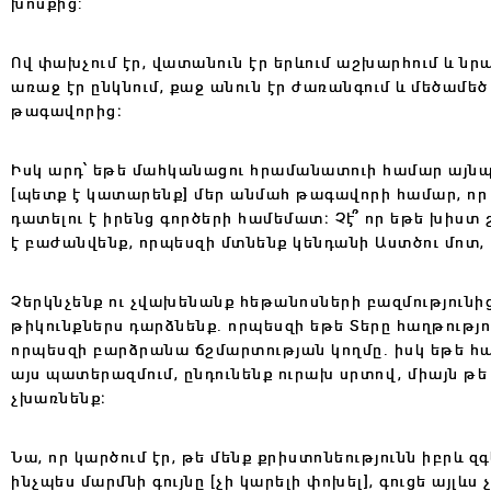
խոսքից:
Ով փախչում էր, վատանուն էր երևում աշխարհում և նր
առաջ էր ընկնում, քաջ անուն էր ժառանգում և մեծամե
թագավորից։
Իսկ արդ՝ եթե մահկանացու հրամանատուի համար այնպի
[պետք է կատարենք] մեր անմահ թագավորի համար, որ 
դատելու է իրենց գործերի համեմատ։ Չէ՞ որ եթե խիստ 
է բաժանվենք, որպեսզի մտնենք կենդանի Աստծու մոտ, 
Չերկնչենք ու չվախենանք հեթանոսների բազմությունից 
թիկունքներս դարձնենք. որպեսզի եթե Տերը հաղթությու
որպեսզի բարձրանա ճշմարտության կողմը. իսկ եթե հա
այս պատերազմում, ընդունենք ուրախ սրտով, միայն թե
չխառնենք։
Նա, որ կարծում էր, թե մենք քրիստոնեությունն իբրև զ
ինչպես մարմնի գույնը [չի կարելի փոխել], գուցե այլև