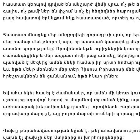
հաստատ կերպով դրված են անշարժ վեմի վրա, ո՛չ թե երկր
գալիս, ո՛չ քամիներ են փչում և ո՛չ էլ հեղեղներ հարուց
բայց հավատով երկնքում ենք հաստատված, որտեղ ոչ ո
Հաստատ մնացեք մեր անդրդվելի զորագլխի վրա, որ երբ
մեզ համար մեծ շնորհ է այս, որ աստված կատարեց մեր 
աստծու զորությունը։ Որովհետև եթե ուրիշներին կոտ
ժառանգեցինք և մեր ազգատոհմի քաջ անունը եկեղեցուն 
պահված է մեզնից ամեն մեկի համար իր սրտի հոժարու
ևս, եթե մենք մեռնենք մեր տեր Հիսուս Քրիստոսի մեծ վ
հրեշտակներն են ցանկանում, եթե հնար լիներ:
Եվ ահա եկել-հասել է ժամանակը, որ ամեն մի կեղտ կո
վշտալից սգավոր՝ հոգով ու մարմնով տրտմած էինք, այ
առհասարակ խելամիտ ենք դարձել. որովհետև բարերար 
զորավարը մարդ չէ, այլ բոլոր մարտիրոսների զորագլո
Վախը թերահավատության նշան է. թերահավատությունը 
վախն էլ փախչի մեր մտքերից ու խորհուրդներից: