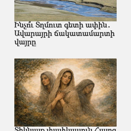
Ինչո՞ւ Տղմուտ գետի ափին․
Ավարայրի ճակատամարտի
վայրը
Տիկնայք փափկասուն Հայոց