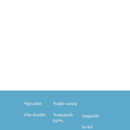
Գլխավոր
Հայկն ասաց
Մեր մասին
Հազարան
Լեզվանի
բլբուլ
Ես եմ