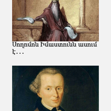
Սողոմոն Իմաստունն ասում
է․․․