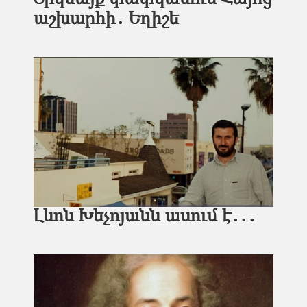
աշխարհի․ Եղիշե
Լևոն Խեչոյանն ասում է․․․