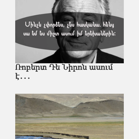
Ռոբերտ Դե Նիրոն ասում
է․․․