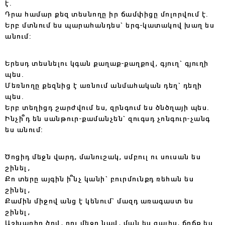
է.
Դրա համար քեզ տեսնողը իր ճամփիցը մոլորվում է.
Երբ մտնում ես պարահանդես` երգ-կատակով խաղ ես
անում:
Երեսդ տեսնելու կգան քաղաք-քաղքով, գյուղ` գյուղի
պես.
Մեռնողը քեզնից է առնում անմահական դեղ` դեղի
պես.
Երբ տեղիցդ շարժվում ես, զրնգում ես ծնծղայի պես.
Ինչի՞դ են սանթուր-քամանչեն` զուգսդ չոնգուր-չանգ
ես անում:
Ծոցիդ մեջն վարդ, մանուշակ, սմբուլ ու սուսան ես
շինել,
Քո տերը այգին ի՞նչ կանի` բուրմունքդ ռեհան ես
շինել,
Քամին միջով անց է կենում` մազդ առագաստ ես
շինել,
Աշխարհը ծով, դու մեջը նավ, ման ես գալիս, ճոճք ես