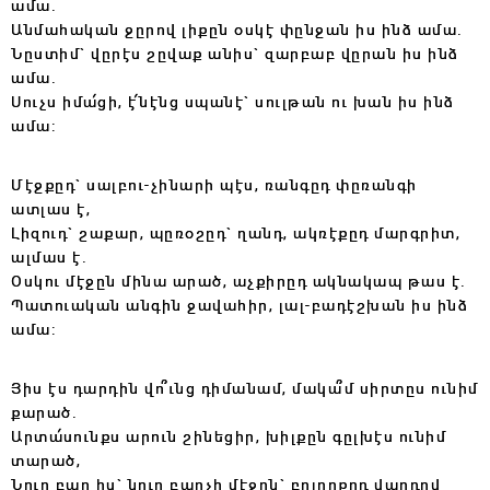
ամա.
Անմահական ջըրով լիքըն օսկէ փընջան իս ինձ ամա.
Նըստիմ` վըրէս շըվաք անիս` զարբաբ վըրան իս ինձ
ամա.
Սուչս իմա՛ցի, է՛նէնց սպանէ` սուլթան ու խան իս ինձ
ամա:
Մէջքըդ` սալբու-չինարի պէս, ռանգըդ փըռանգի
ատլաս է,
Լիզուդ` շաքար, պըռօշըդ` ղանդ, ակռէքըդ մարգրիտ,
ալմաս է.
Օսկու մէջըն մինա արած, աչքիրըդ ակնակապ թաս է.
Պատուական անգին ջավահիր, լալ-բադէշխան իս ինձ
ամա:
Յիս էս դարդին վո՞ւնց դիմանամ, մակա՞մ սիրտըս ունիմ
քարած.
Արտա՛սունքս արուն շինեցիր, խիլքըն գըլխէս ունիմ
տարած,
Նուր բաղ իս` նուր բաղչի մէջըն` բոլորքըդ վարդով