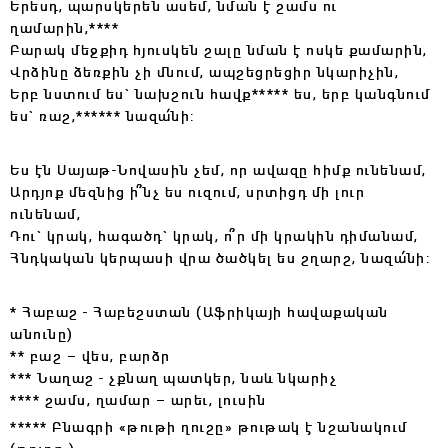
Երեսդ, պարսկերեն ասեմ, նման է շամս ու
ղամարին,****
Բարակ մեջքիդ հյուսկեն շալը նման է ոսկե քամարին,
Վրձինը ձեռքին չի մնում, ապշեցրեցիր նկարիչին,
Երբ նստում ես` նախշուն հավք***** ես, երբ կանգնում
ես` ռաշ,****** նազա՛նի:
Ես էն Սայաթ-Նովասին չեմ, որ ավազը հիմք ունենամ,
Արդյոք մեզնից ի՞նչ ես ուզում, սրտիցդ մի լուր
ունենամ,
Դու` կրակ, հագածդ` կրակ, ո՞ր մի կրակին դիմանամ,
Հնդկական կերպասի վրա ծածկել ես շղարշ, նազա՛նի:
* Հաբաշ - Հաբեշստան (Աֆրիկայի հավաքական
անունը)
** բաշ – վես, բարձր
*** Նաղաշ - չքնաղ պատկեր, նաև նկարիչ
**** շամս, ղամար – արեւ, լուսին
***** Բնագրի «թութի ղուշը» թութակ է նշանակում