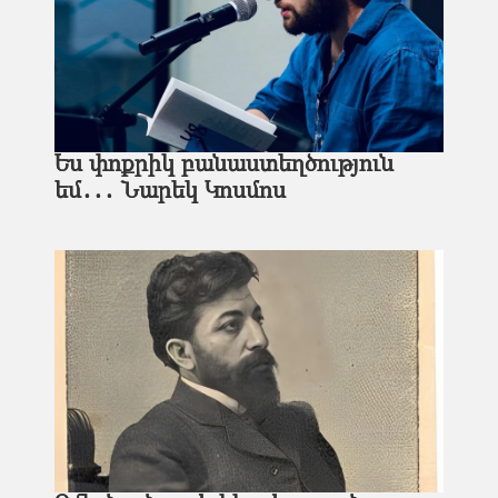
Ես փոքրիկ բանաստեղծություն
եմ․․․ Նարեկ Կոսմոս