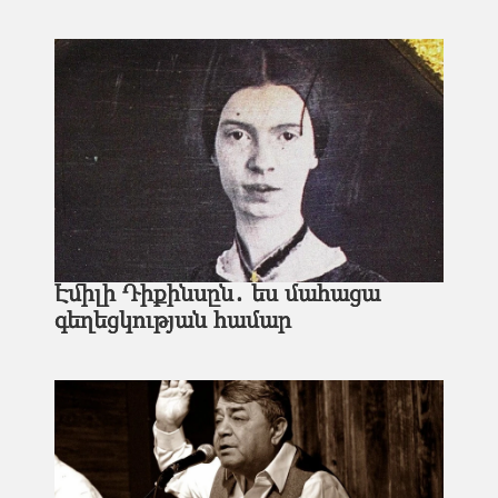
Էմիլի Դիքինսըն․ ես մահացա
գեղեցկության համար