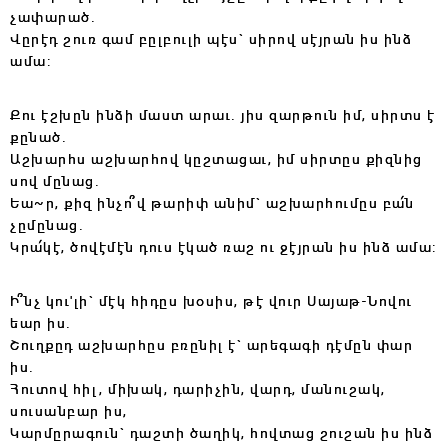
չափարած.
Վըրէդ շուռ գամ բըլբուլի պէս` սիրով սէյրան իս ինձ
ամա:
Քու էշխըն ինձի մաստ արաւ. յիս զարթուն իմ, սիրտս է
քընած.
Աշխարհս աշխարհով կըշտացաւ, իմ սիրտըս քիզնից
սով մընաց.
Եա~ր, քիզ ինչո՞վ թարիփ անիմ` աշխարհումըս բա՛ն
չըմընաց.
Կրա՛կէ, ծովէմէն դուս էկած ռաշ ու ջէյրան իս ինձ ամա:
Ի՞նչ կու'լի` մէկ հիդըս խօսիս, թէ վուր Սայաթ-Նովու
եար իս.
Շուղքըդ աշխարհըս բռընիլ է` արեգագի դէմըն փար
իս.
Հուտով հիլ, միխակ, դարիչին, վարդ, մանուշակ,
սուսանբար իս,
Կարմըրագուն` դաշտի ծաղիկ, հովտաց շուշան իս ինձ