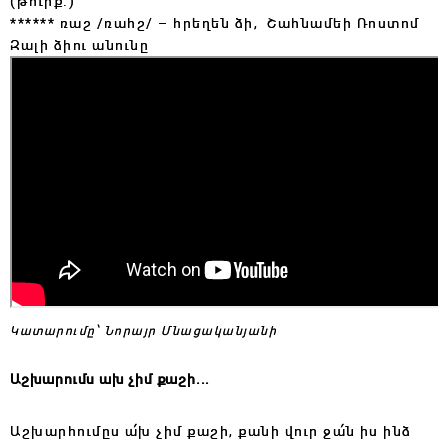
(թուրք.)
****** ռաշ /ռահշ/ – հրեղեն ձի, Շահնամեի Ռոստոմ
Զալի ձիու անունը
Կատարումը՝ Նորայր Մնացականյանի
Աշխարումս ախ չիմ քաշի..․
Ա
շխարհումըս ա՛խ չիմ քաշի, քանի վուր ջա՛ն իս ինձ