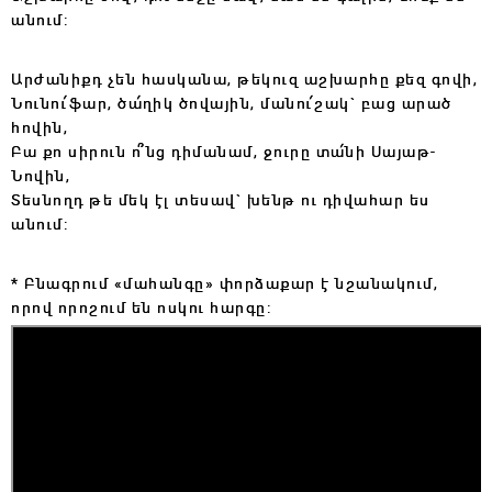
անում:
Արժանիքդ չեն հասկանա, թեկուզ աշխարհը քեզ գովի,
Նունու՛ֆար, ծա՛ղիկ ծովային, մանու՛շակ` բաց արած
հովին,
Բա քո սիրուն ո՞նց դիմանամ, ջուրը տա՛նի Սայաթ-
Նովին,
Տեսնողդ թե մեկ էլ տեսավ` խենթ ու դիվահար ես
անում:
*
Բնագրում «մահանգը» փորձաքար է նշանակում,
որով որոշում են ոսկու հարգը: