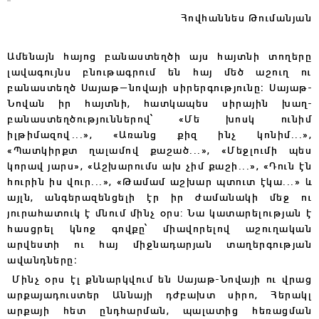
Հովհաննես Թումանյան
Ամենայն հայոց բանաստեղծի այս հայտնի տողերը
լավագույնս բնութագրում են հայ մեծ աշուղ ու
բանաստեղծ Սայաթ—նովայի սիրերգությունը։ Սայաթ-
Նովան իր հայտնի, հատկապես սիրային խաղ-
բանաստեղծություններով՝
«
Մե խոսկ ունիմ
իլթիմազով...», «Առանց քիզ ինչ կոնիմ...»,
«Պատկիրքտ ղալամով քաշած...», «Մեջլումի պես
կորավ յարս», «Աշխարումս ախ չիմ քաշի...», «Դուն էն
հուրին իս վուր...», «Թամամ աշխար պտուտ էկա...» և
այլն,
անգերազենցելի էր իր ժամանակի մեջ ու
յուրահատուկ է մնում մինչ օրս: Նա կատարելության է
հասցրել կնոջ գովքը՝ միավորելով աշուղական
արվեստի ու հայ միջնադարյան տաղերգության
ավանդները։
Մինչ օրս էլ քննարկվում են Սայաթ-Նովայի ու վրաց
արքայադուստեր Աննայի դժբախտ սիրո, Հերակլ
արքայի հետ ընդհարման, պալատից հեռացման