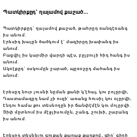
Պ
ատկիրքըդ` ղալամով քաշած․․․
Պ
ատկիրքըդ` ղալամով քաշած, թահրըդ ռանգէռանգ
իս անում.
Էրեսիդ խալըն ծածկում է` մազիրըդ խափանգ իս
անում.
Բացվիլ իս կարմիր վարդի պէս, բըլբուլի հիդ հանգ իս
անում.
Ակռէքըդ` օսկումըն շարած, պըռօշըդ մահանգ իս
անում:
Էրեսըդ նուր լուսնի նըման քանի կ'էհայ, կու բոլըրվի,
Դաստամազըդ նամ չի ուզի` առանց հուսիլ կու օլըրվի,
Էնդու համա քու տեսնողըն իր ճանփէմէն կու մոլըրվի.
Յիփ մըտնում իս մէջլիսումըն, շանգ, շուխի, շաբանգ
իս անում:
Էրեսըդ տեսնելու գուքան քաղաք քաղքով, գիղ` գիղի