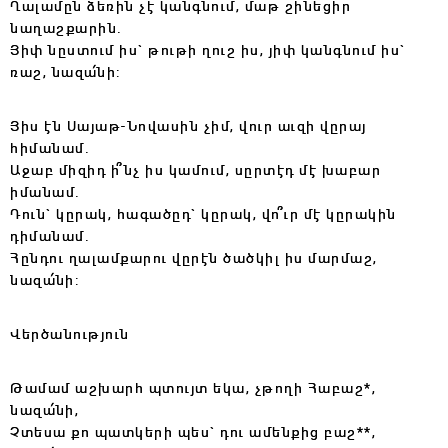
Ղալամըն ձեռին չէ կանգնում, մաթ շինեցիր
նաղաշքարին.
Յիփ նըստում իս` թութի ղուշ իս, յիփ կանգնում իս`
ռաշ, նազա՛նի:
Յիս էն Սայաթ-Նովասին չիմ, վուր աւզի վըրայ
հիմանամ.
Աջաբ միզիդ ի՞նչ իս կամում, սըրտէդ մէ խաբար
իմանամ.
Դուն` կըրակ, հագածըդ` կըրակ, վո՞ւր մէ կըրակին
դիմանամ.
Հընդու ղալամքարու վըրէն ծածկիլ իս մարմաշ,
նազա՛նի:
Վերծանություն
Թ
ամամ աշխարհ պտույտ եկա, չթողի Հաբաշ*,
նազա՛նի,
Չտեսա քո պատկերի պես` դու ամենքից բաշ**,