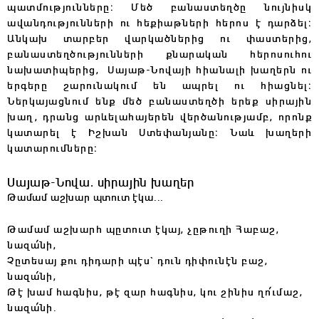
պատմությունները։ Մեծ բանաստեղծը նույնիսկ
ավանդությունների ու հեքիաթների հերոս է դարձել։
Անկախ տարբեր վարկածներից ու փաստերից,
բանաստեղծությունների քնարական հերոսուհու
նախատիպերից, Սայաթ-Նովայի հիանալի խաղերն ու
երգերը շարունակում են ապրել ու հիացնել։
Ներկայացնում ենք մեծ բանաստեղծի երեք սիրային
խաղ, դրանց արևելահայերեն վերծանությամբ, որոնք
կատարել է Իշխան Ստեփանյանը։ Նաև խաղերի
կատարումները։
Սայաթ-Նովա․ սիրային խաղեր
Թամամ աշխար պտուտ էկա...
Թ
ամամ աշխարհ պըտուտ էկայ, չըթուղի Հաբաշ,
նազա՛նի,
Չըտեսայ քու դիդարի պէս` դուն դիփունէն բաշ,
նազա՛նի,
Թէ խամ հագնիս, թէ զար հագնիս, կու շինիս ղո՛ւմաշ,
նազա՛նի.