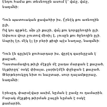
Էնդու համա քու տեսնողըն ասում է` վա՜շ, վա՜շ,
նազա՛նի:
Դուն պատուական ջավահիր իս, է՛րնէկ քու առնողին
ըլի,
Ով կու գըթնէ, ա՛խ չի քաշի, վա՜յ քու կորցընողին ըլի.
Ափսուս վուր շուտով միռիլ է, լուսըն քու ծընողին ըլի.
Ապրիլ էր, մէկ էլ էր բերի քիզի պէս նաղաշ, նազա՛նի:
Դուն էն գըլխէն ջուհարդար իս, վըրէդ զարնըշան է
քաշած,
Դաստամազիդ թիլի մէջըն մէ շադա մարջան է քաշած,
Աչքիրըդ` օսկէ փիալա, չարխէմէն փընջան է քաշած,
Թերթերուկըդ նիտ ու նաշտար, սուր ղալամթըրաշ,
նազա՛նի:
Էրեսըդ, փարսէվար ասիմ, նըման է շամշ ու ղամարին.
Բարակ մէջքիդ թիրման շալըն նըման է օսկէ
քամարին,