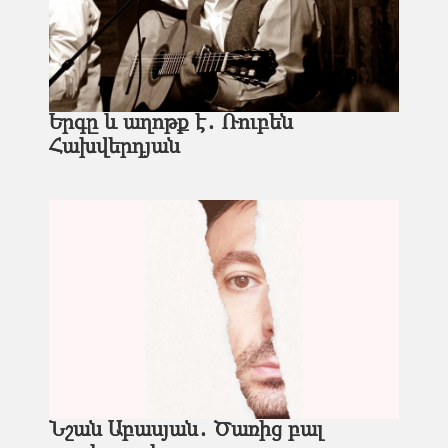
Երգը և աղոթք է․ Ռուբեն
Հախվերդյան
Նշան Աբասյան․ Ծառից բալ