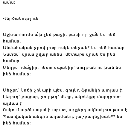
ամա:
Վերծանություն
Ա
շխարհումս ա՛խ չեմ քաշի, քանի որ ջա՛ն ես ինձ
համար.
Անմահական ջրով լիքը ոսկե փնջան* ես ինձ համար.
Նստեմ` վրաս շվաք անես` մետաքս վրան ես ինձ
համար.
Մեղքս իմա՛ցիր, հետո սպանիր` սուլթան ու խան ես
ինձ համար:
Մեջքդ` նոճի-չինարի պես, գույնդ ֆրանկի ատլաս է.
Լեզուդ` շաքար, շուրթդ` մեղր, ակռեկքդ մարգրիտ-
ալմաս է.
Ոսկում արծնապակի արած, աչքերդ ակնակուռ թաս է.
Պատվական անգին ադամանդ, լալ-բադեշխան** ես
ինձ համար: