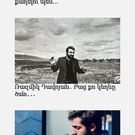
քաղելու պես...
Ռազմիկ Դավոյան․ Բաց քո կեղևը
ծա՛ռ․․․