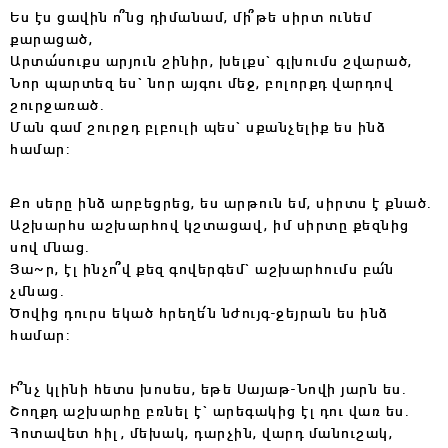
Ես էս ցավին ո՞նց դիմանամ, մի՞թե սիրտ ունեմ
քարացած,
Արտա՛սուքս արյուն շինիր, խելքս` գլխումս շվարած,
Նոր պարտեզ ես` նոր այգու մեջ, բոլորքդ վարդով
շուրջառած.
Ման գամ շուրջդ բլբուլի պես` սքանչելիք ես ինձ
համար:
Քո սերը ինձ արբեցրեց, ես արթուն եմ, սիրտս է քնած.
Աշխարհս աշխարհով կշտացավ, իմ սիրտը քեզնից
սով մնաց.
Յա~ր, էլ ինչո՞վ քեզ գովերգեմ` աշխարհումս բա՛ն
չմնաց.
Ծովից դուրս եկած հրեղե՛ն նժույգ-ջեյրան ես ինձ
համար:
Ի՞նչ կլինի հետս խոսես, եթե Սայաթ-Նովի յարն ես.
Շողքդ աշխարհը բռնել է` արեգակից էլ դու վառ ես.
Հոտավետ հիլ, մեխակ, դարչին, վարդ մանուշակ,