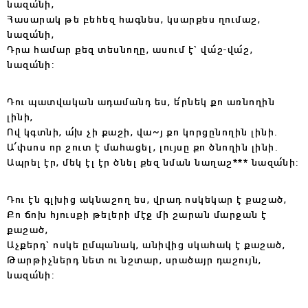
նազա՛նի,
Հասարակ թե բեհեզ հագնես, կսարքես ղումաշ,
նազա՛նի,
Դրա համար քեզ տեսնողը, ասում է` վա՜շ-վա՜շ,
նազա՛նի:
Դու պատվական ադամանդ ես, ե՛րնեկ քո առնողին
լինի,
Ով կգտնի, ա՛խ չի քաշի, վա~յ քո կորցընողին լինի.
Ա՛փսոս որ շուտ է մահացել, լույսը քո ծնողին լինի.
Ապրել էր, մեկ էլ էր ծնել քեզ նման նաղաշ*** նազա՛նի:
Դու էն գլխից ակնաշող ես, վրադ ոսկեկար է քաշած,
Քո ճոխ հյուսքի թելերի մէջ մի շարան մարջան է
քաշած,
Աչքերդ` ոսկե ըմպանակ, անիվից սկահակ է քաշած,
Թարթիչներդ նետ ու նշտար, սրածայր դաշույն,
նազա՛նի: