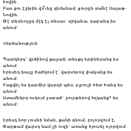
հովին.
Բաս քու էշխին վո՞ւնց դիմանամ, ջուրըն տա՛նէ Սայաթ-
Նովին.
Թէ տեսնողըդ մէկ էլ տեսաւ` դիվանա, դաբանգ իս
անում:
Վերծանություն
Պ
ատկերդ` վրձինով քաշած, տեսքդ երփներանգ ես
անում.
Երեսիդ խալը ծածկում է` վարսերով փականք ես
անում.
Բացվել ես կարմիր վարդի պես, բլբուլի հետ հանգ ես
անում.
Ատամներդ ոսկում շարած` շուրթերով հղկանք* ես
անում:
Երեսդ նոր լուսնի նման, քանի գնում, բոլորվում է,
Փարթամ վարսդ նամ չի ուզի` առանց հյուսել ոլորվում