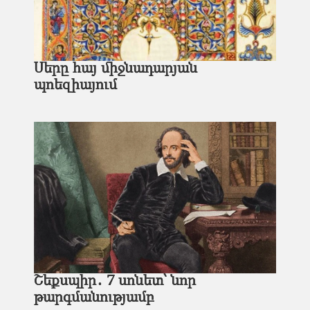
Սերը հայ միջնադարյան
պոեզիայում
Շեքսպիր․ 7 սոնետ՝ նոր
թարգմանությամբ