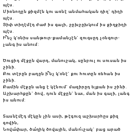
պէս.
Միռնողըն քիզմէն կու առնէ անմահական դիղ` դիղի
պէս.
Յիփ տիղէմէդ ժաժ իս գալի, շըխշըխկում իս ջիղջիղի
պէս.
Ի՞նչ կ'օնիս սանթուր-քամանչէն` զուգսըդ չօնգուր-
չանգ իս անում:
Ծուցիդ մէջըն վարդ, մանուշակ, սընբուլ ու սուսան իս
շինի.
Քու տէրըն բաղըն ի՞նչ կ'օնէ` քու հուտըն ռեհան իս
շինի.
Քամին մէջըն անց է կէնում` մազիրըդ ելքան իս շինի.
Աշխարհքըն` ծով, դուն մէջըն` նաւ, ման իս գալի, լանգ
իս անում:
Տասնէմէդ մէկըն չին ասի, թէգուզ աշխարհըս քիզ
գովին,
Նովա՛փար, ծա՛ղիկ ծովային, մանո՛ւշակ` բաց արած