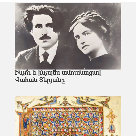
Ինչո՞ւ և ինչպե՞ս ամուսնացավ
Վահան Տերյանը