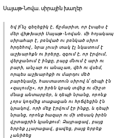
Սայաթ-Նովա․ սիրային խաղեր
Եվ ի՜նչ գեղեցիկ է, ճշմարիտ, որ էսպես է
մեր վիթխարի Սայաթ-Նովան. մի հոյակապ
սիրահար է, բռնված ու բռնկած սիրո
հրդեհով, նրա լուսի տակ էլ նկատում է
աշխարհքն ու իրերը, զգում է, որ էրվում,
վերջանում է ինքը, բայց մնում է արի ու
բարի, անչար ու անաչառ, վեհ ու վսեմ,
որպես աշխարհքի ու մարդու մեծ
բարեկամը, հաստատուն սիրով և՛ դեպի էն
«զալումը», որ իրեն կրակ տվեց ու միշտ
մնաց անտարբեր, և դեպի նրանց, որոնք
չորս կողմից տաքացան ու հրճվեցին էն
կրակով, որի մեջ էրվում էր ինքը, և դեպի
նրանց, որոնք հազար ու մի տեսակ իրեն
վշտացրին կյանքում։ Զայրացավ, բայց
երբեք չչարացավ, ցավեց, բայց երբեք
չանիծեց