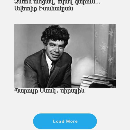
Ձմեռն անցավ, եկավ գարուն...
Ավետիք Իսահակյան
Պարույր Սևակ․ սիրային
Load More