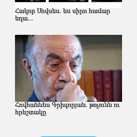
Հակոբ Մովսես. ես սիրո համար
եղա...
Հովհաննես Գրիգորյան. թռչունն ու
հրեշտակը