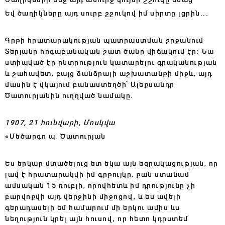
Եվ ծաղիկները այդ սուրբ շշուկով իմ սիրտը լցրին...
Գրքի հրատարակության պատրաստման շրջանում
Տերյանը հոգաբանական շատ ծանր վիճակում էր։ Նա
ստիպված էր ընտրություն կատարելու գրականության
և շահավետ, բայց ձանձրալի աշխատանքի միջև, այդ
մասին է վկայում բանաստեղծի՝ Ալեքսանդր
Ծատուրյանին ուղղված նամակը․
1907, 21 հունվարի, Մոսկվա
«Մեծարգո պ. Ծատուրյան
Ես երկար մտածելուց ետ եկա այն եզրակացության, որ
լավ է հրատարակվի իմ գրքույկը, քան ստանամ
ամսական 15 ռուբլի, որովհետև իմ դրությունը չի
բարվոքվի այդ վերջինի միջոցով, և ես ավելի
գերադասելի եմ համարում մի երկու ամիս ևս
նեղություն կրել այն հուսով, որ հետո կդրստեմ