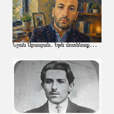
Նշան Աբասյան․ Եթե մոտենաք․․․