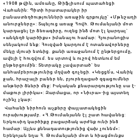
«1908 թվին, ամռանը, Թիֆլիսում պատահեցի
Վահանին: Պիտի հրատարակեր իր
բանաստեղծությունների առաջին գրքույկը` «Մթնշաղի
անուրջները»: Տպելուց առաջ Հովհ. Թումանյանի մոտ
կարդացել էր ձեռագիրը, ուզեց ինձ մոտ էլ կարդալ`
«անկեղծ կարծիքս» իմանալու համար: Հյուրանոցիս
սենյակում ենք: Հուզված կարդում է ոտանավորները
մեկը մյուսի ետևից. քանի առաջանում է ընթերցումը,
ավելի է հուզվում. ես սրտով և ուշով հետևում եմ
ընթերցումին: Տետրակը չավարտած` ես
անհամբերությունից մղված գոչեցի. «Կեցցե՛ս, Վանիկ
ջան, հրաշալի բաներ են, բյուրեղացած զգացումներ
անթերի ձևերի մեջ։ Իսկական քնարարգությունը սա է-
մաքուր լիրիկա»: Զարմացա, որ «Նիւրա»-ից այստեղ
ոչինչ չկար։
Վահանի նիրհուն աչքերը փայլատակեցին
ուրախությամբ. «Հ․Թումանյանն էլ շատ հավանեց:
Երկուսիդ կարծիքը բացարձակ արժեք ունի ինձ
համար: Այլևս քննադատությունից վախ չունեմ»։
Երեկոյան եղա Հ․ Թումանյանի մոտ և հիացմունքս