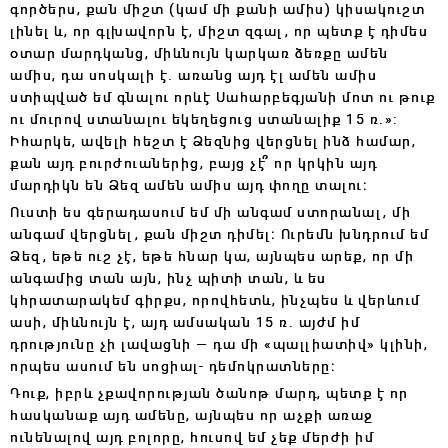
գործերս, քան միշտ (կամ մի քանի ամիս) կիսակուշտ
լինել և, որ գլխավորն է, միշտ զգալ, որ պետք է դիմես
օտար մարդկանց, միևնույն կարկառ ձեռքը ամեն
ամիս, դա սոսկալի է. առանց այդ էլ ամեն ամիս
ստիպված եմ գնալու որևէ Սահարբեգյանի մոտ ու թուք
ու մուրով ստանալու եկեղեցուց ստանալիք 15 ռ.»:
Իհարկե, ավելի հեշտ է Ձեզնից վերցնել ինձ համար,
քան այդ բուրժուաներից, բայց չէ՞ որ կրկին այդ
մարդիկն են Ձեզ ամեն ամիս այդ փողը տալու։
Ուստի ես գերադասում եմ մի անգամ ստորանալ, մի
անգամ վերցնել, քան միշտ դիմել։ Ուրեմն խնդրում եմ
Ձեզ, եթե ուշ չէ, եթե հնար կա, այնպես արեք, որ մի
անգամից տան այն, ինչ պիտի տան, և ես
կհրատարակեմ գիրքս, որովհետև, ինչպես և վերևում
ասի, միևնույն է, այդ ամսական 15 ռ. այժմ իմ
դրությունը չի լավացնի — դա մի «պալլիատիվ» կլինի,
որպես ասում են սոցիալ- դեմոկրատները։
Դուք, իբրև չքավորության ծանոթ մարդ, պետք է որ
հասկանաք այդ ամենը, այնպես որ աչքի առաջ
ունենալով այդ բոլորը, հուսով եմ չեք մերժի իմ