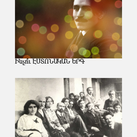
Ինչո՞ւ ԷՍՏՈՆԱԿԱՆ ԵՐԳ