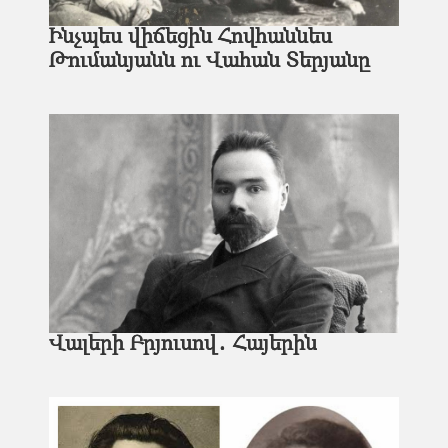
Ինչպես վիճեցին Հովհաննես
Թումանյանն ու Վահան Տերյանը
Վալերի Բրյուսով․ Հայերին