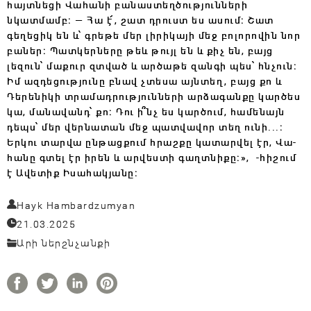
հայտնեցի Վահանի բանաստեղծությունների
նկատմամբ։ — Հա է՜, շատ դրուստ ես ասում։ Շատ
գեղեցիկ են և՝ գրեթե մեր լիրիկայի մեջ բոլորովին նոր
բաներ։ Պատկերները թեև թույլ են և քիչ են, բայց
լեզուն՝ մաքուր զտված և արծաթե զանգի պես՝ հնչուն։
Իմ ազդեցությունը բնավ չտեսա այնտեղ, բայց քո և
Դերենիկի տրամադրությունների արձագանքը կարծես
կա, մանավանդ՝ քո։ Դու ի՞նչ ես կարծում, համենայն
դեպս՝ մեր վերնատան մեջ պատվավոր տեղ ունի..․։
Երկու տարվա ընթացքում հրաշքը կատարվել էր, Վա­
հանը գտել էր իրեն և արվեստի գաղտնիքը։», -հիշում
է Ավետիք Իսահակյանը։
Hayk Hambardzumyan
21.03.2025
Արի ներշնչանքի