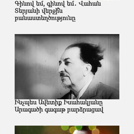
Գինով եմ, գինով եմ․ Վահան
Տերյանի վերջի՞ն
բանաստեղծությունը
Ինչպես Ավետիք Իսահակյանը
Արագածի գագաթ բարձրացավ