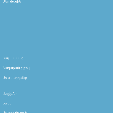
Մեր մասին
Հայկն ասաց
Հազարան բլբուլ
Սուս կարդանք
Լեզվանի
Ես եմ
Մարդը մարդ է