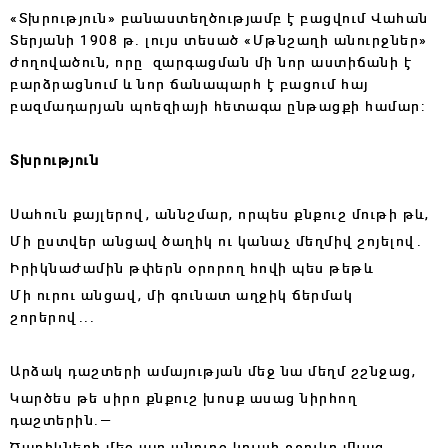
«Տխրություն» բանաստեղծությամբ է բացվում Վահան
Տերյանի 1908 թ. լույս տեսած «Մթնշաղի անուրջներ»
ժողովածուն, որը զարգացման մի նոր աստիճանի է
բարձրացնում և նոր ճանապարհ է բացում հայ
բազմադարյան պոեզիայի հետագա ընթացքի համար:
Տխրություն
Սահուն քայլերով, աննշմար, որպես քնքուշ մութի թև,
Մի ըստվեր անցավ ծաղիկ ու կանաչ մեղմիվ շոյելով.
Իրիկնաժամին թփերն օրորող հովի պես թեթև
Մի ուրու անցավ, մի գունատ աղջիկ ճերմակ
շորերով...
Արձակ դաշտերի ամայության մեջ նա մեղմ շշնջաց,
Կարծես թե սիրո քնքուշ խոսք ասաց նիրհող
դաշտերին.—
Ծաղիկների մեջ այդ անուրջ կույսի շշուկը մնաց