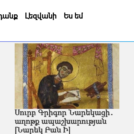
րդանք
Լեզվանի
Ես եմ
Սուրբ Գրիգոր Նարեկացի․
աղոթք ապաշխարության
[Նարեկ Բան Ի]