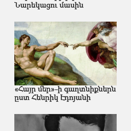
Նարեկացու մասին
«Հայր մեր»-ի գաղտնիքներն
ըստ Հենրիկ Էդոյանի