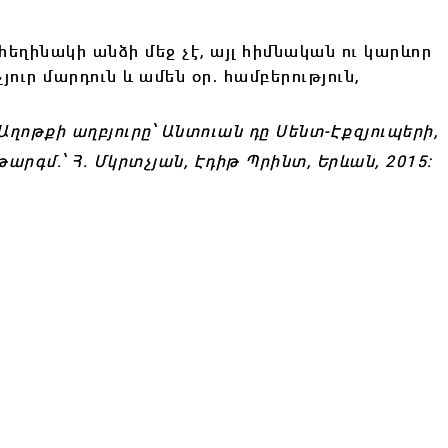
եղինակի անձի մեջ չէ, այլ հիմնական ու կարևոր
ւր մարդուն և ամեն օր․ համբերություն,
Աղոթքի աղբյուրը՝ Անտուան դը Սենտ-Էքզյուպերի,
արգմ․՝ Հ․ Մկրտչյան, Էդիթ Պրինտ, Երևան, 2015: