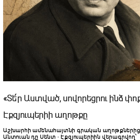
«Տե՛ր Աստված, սովորեցրու ինձ փո
Էքզյուպերիի աղոթքը
Աշխարհի ամենահայտնի գրական աղոթքներից 
Անտուան դը Սենտ - Էքզյուպերիին վերագրվող՝ 