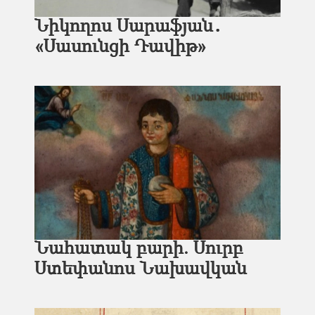
Նիկողոս Սարաֆյան․
«Սասունցի Դավիթ»
Նահատակ բարի. Սուրբ
Ստեփանոս Նախավկան