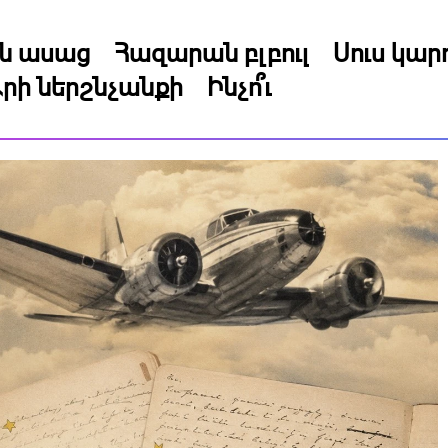
կն ասաց
Հազարան բլբուլ
Սուս կա
րի ներշնչանքի
Ինչո՞ւ