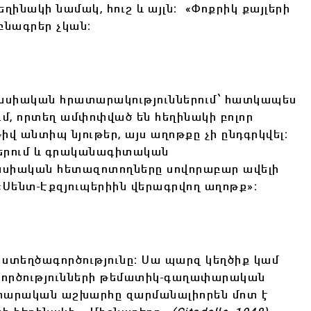
եղինակի նամակ, հուշ և այլն։ «Փոքրիկ քայլերի
 բնագրեր չկան։
նսիական հրատարակություններում՝ հատկապես
երում, որտեղ ամփոփված են հեղինակի բոլոր
վ անտիպ նյութեր, այս աղոթքը չի ընդգրկվել։
ններում և գրականագիտական
անսիական հետազոտողները սովորաբար ավելի
 «Սենտ-Էքզյուպերիին վերագրվող աղոթք»։
իի ստեղծագործությունը։ Սա պարզ կեղծիք կամ
ագործությունների թեմատիկ-գաղափարական
փարական աշխարհը զարմանալիորեն մոտ է