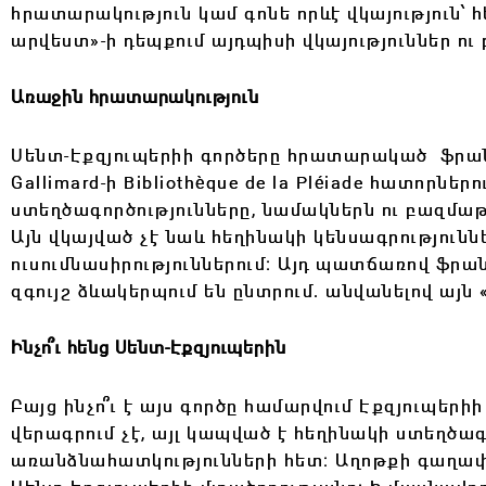
հրատարակություն կամ գոնե որևէ վկայություն՝ հ
արվեստ»-ի դեպքում այդպիսի վկայություններ ու
Առաջին հրատարակություն
Սենտ-Էքզյուպերիի գործերը հրատարակած ֆրա
Gallimard-ի Bibliothèque de la Pléiade հատորն
ստեղծագործությունները, նամակներն ու բազմաթի
Այն վկայված չէ նաև հեղինակի կենսագրությու
ուսումնասիրություններում։ Այդ պատճառով ֆր
զգույշ ձևակերպում են ընտրում․ անվանելով այն
Ինչո՞ւ հենց Սենտ-Էքզյուպերին
Բայց ինչո՞ւ է այս գործը համարվում Էքզյուպեր
վերագրում չէ, այլ կապված է հեղինակի ստեղծ
առանձնահատկությունների հետ։ Աղոթքի գաղա