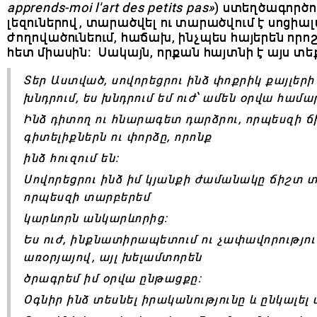
apprends-moi l'art des petits pas»
) ստեղծագործու
լեզուներով, տարածվել ու տարածվում է սոցի
ժողովածունեում, հաճախ, ինչպես հայերեն որո
հետ միասին։ Սակայն, որքան հայտնի է այս տե
Տեր Աստված, սովորեցրու ինձ փոքրիկ քայլերի
խնդրում, ես խնդրում եմ ուժ՝ ամեն օրվա համա
Ինձ դիտող ու հնարագետ դարձրու, որպեսզի 
գիտելիքներն ու փորձը, որոնք
ինձ հուզում են:
Սովորեցրու ինձ իմ կյանքի ժամանակը ճիշտ տնօ
որպեսզի տարբերեմ
կարևորն անկարևորից:
Ես ուժ, ինքնատիրապետում ու չափավորությու
առօրյայով, այլ խելամտորեն
ծրագրեմ իմ օրվա ընթացքը:
Օգնիր ինձ տեսնել իրականությունը և ընկալել