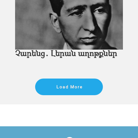
Չարենց․ Լերան աղոթքներ
Load More