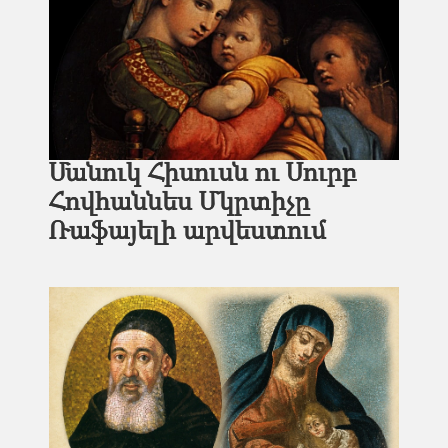
Մանուկ Հիսուսն ու Սուրբ
Հովհաննես Մկրտիչը
Ռաֆայելի արվեստում