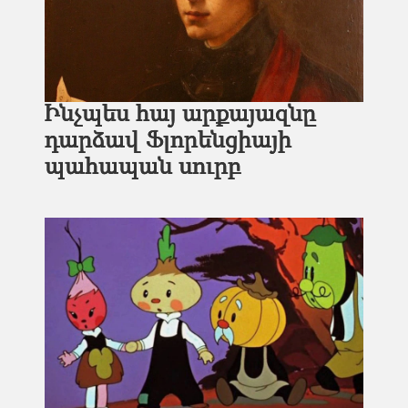
Ինչպես հայ արքայազնը
դարձավ Ֆլորենցիայի
պահապան սուրբ