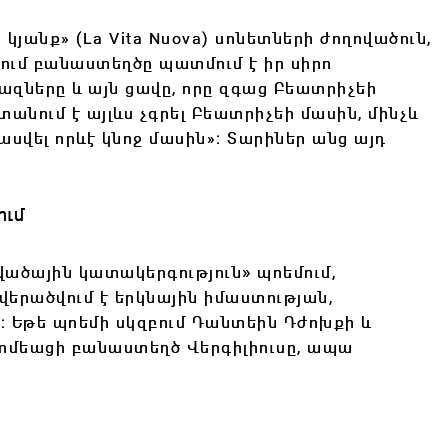
 կյանք»
(
La Vita Nuova
) սոնետների ժողովածուն,
քում բանաստեղծը պատմում է իր սիրո
րազները և այն ցավը, որը զգաց Բեատրիչեի
տանում է այլևս չգրել Բեատրիչեի մասին, մինչև
ասվել որևէ կնոջ մասին»։ Տարիներ անց այդ
ում
»
ածային կատակերգություն
պոեմում
,
վերածվում է երկնային իմաստության,
։ Եթե
պոեմի սկզբում Դանտեին Դժոխքի և
ոմեացի բանաստեղծ Վերգիլիուսը, ապա
․