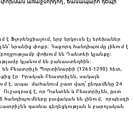
վերափոխման առաջնորդող, ճանապարհ դեպի
 Ֆլորենցիայում, երբ երկուսն էլ երեխաներ
են՝ նրանից փոքր։ Հաջորդ հանդիպումը լինում է
բողջությամբ փոխում են Դանտեի կյանքը։
թյամբ կլանում են բանաստեղծին։
մ են Բեատրիչե Պորտինարիի (1265-1290) հետ,
քից էր: Իրական Բեատրիչեն, սակայն
ում է, ապա մահանում շատ վաղ՝ ընդամենը 24
ն։
Ուշագրավ է, որ Դանտեն և Բեատրիչեն, ըստ
րճ հանդիպումները բավական են լինում, որպեսզի
եատրիչեն դառնա գեղեցկության և բարոյական