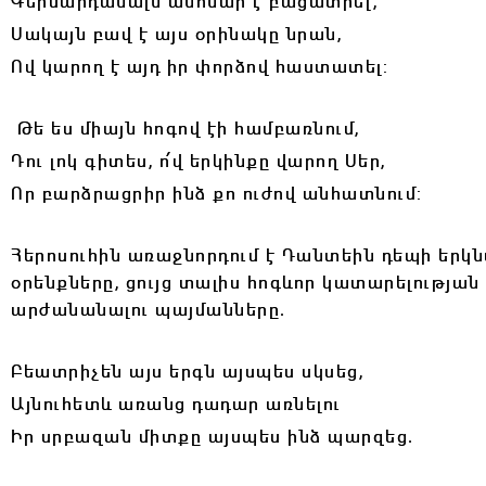
Գերմարդանալն անհնար է բացատրել,
Սակայն բավ է այս օրինակը նրան,
Ով կարող է այդ իր փորձով հաստատել:
Թե ես միայն հոգով էի համբառնում,
Դու լոկ գիտես, ո՛վ երկինքը վարող Սեր,
Որ բարձրացրիր ինձ քո ուժով անհատնում:
Հերոսուհին առաջնորդում է Դանտեին դեպի երկ
օրենքները, ցույց տալիս հոգևոր կատարելությա
արժանանալու պայմանները․
Բեատրիչեն այս երգն այսպես սկսեց,
Այնուհետև առանց դադար առնելու
Իր սրբազան միտքը այսպես ինձ պարզեց.