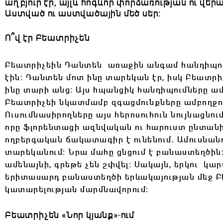
աղբյուր էր, այլև հոգևոր փորձառության ու 
Աստված ու աստվածային մեծ սեր։
Ո՞վ էր Բեատրիչեն
Բեատրիչեին Դանտեն առաջին անգամ հանդիպում է
էին։ Դանտեն մոտ ինը տարեկան էր, իսկ Բեատրիչ
ինը տարի անց։ Այս հպանցիկ հանդիպումները ամ
Բեատրիչեի նկատմամբ զգացմունքները ամբողջու
Ուսումնասիրողները այս հերոսուհուն նույնացնու
որը ֆլորենտացի ազնվական ու հարուստ ընտանի
ողբերգական ճակատագիր է ունենում․ Ամուսնան
տարեկանում։ Նրա մահը ցնցում է բանաստեղծի
ամենայնի, գրեթե չեն շփվել։ Սակայն, երկու կա
երիտասարդ բանաստեղծի երևակայության մեջ Բ
կատարելության մարմնավորում։
Բեատրիչեն
«Նոր կյանք»-ում