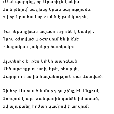
«Մեծ պարգևը, որ Արարիչն էակին
Ստեղծելով՝ բաշխեց նրան բարությամբ,
Եվ որ նրա համար գանձ է թանկագին,
Դա ինքնիշխան ազատությունն է կամքի,
Որով օժտված և օժտվում են ի ծնե
Իմացական էակները հատկակի։
Այստեղից էլ քեզ կլինի պարգևած
Մեծ արժեքը ուխտի, եթե, իհարկե,
Մարդու ուխտին հավանություն տա Աստված:
Զի երբ Աստված և մարդ դաշինք են կնքում,
Զոհվում է այս թանկագին գանձն իմ ասած,
Եվ այդ բանը հոժար կամքով է արվում: