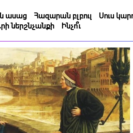
կն ասաց
Հազարան բլբուլ
Սուս կա
րի ներշնչանքի
Ինչո՞ւ