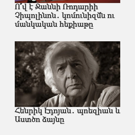
Ո՞վ է Ջաննի Ռոդարիի
Չիպոլինոն․ կոմունիզմն ու
մանկական հեքիաթը
Հենրիկ Էդոյան․ պոեզիան և
Աստծո ձայնը