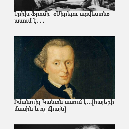
Էրիխ Ֆրոմի «Սիրելու արվեստն»
ասում է․․․
Իմանուիլ Կանտն ասում է...[հայերի
մասին և ոչ միայն]