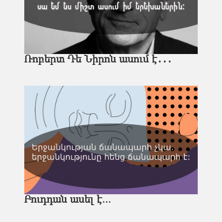
Ռոբերտ Դե Նիրոն ասում է․․․
Բուդդան ասել է...