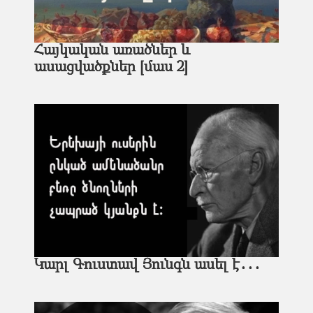
Հայկական առածներ և
ասացվածքներ [մաս 2]
Կարլ Գուստավ Յունգն ասել է․․․