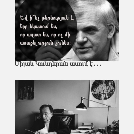
Միլան Կունդերան ասում է․․․