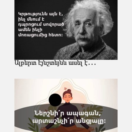
Ալբերտ Էյնշտեյնն ասել է․․․