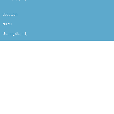
Լեզվանի
Ես եմ
Մարդը մարդ է
Արի ներշնչանքի
Ինչո՞ւ