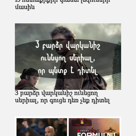
15 հետաքրքիր փաստ լեզուների
մասին
3 բարձր վարկանիշ ունեցող
սերիալ, որ գուցե դեռ չեք դիտել