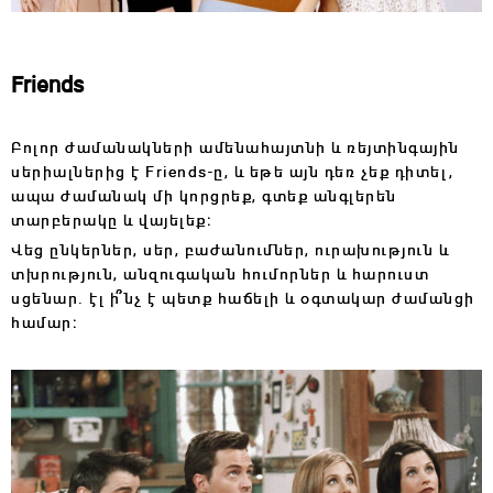
Friends
Բոլոր ժամանակների ամենահայտնի և ռեյտինգային
սերիալներից է Friends-ը, և եթե այն դեռ չեք դիտել,
ապա ժամանակ մի կորցրեք, գտեք անգլերեն
տարբերակը և վայելեք։
Վեց ընկերներ, սեր, բաժանումներ, ուրախություն և
տխրություն, անզուգական հումորներ և հարուստ
սցենար․ էլ ի՞նչ է պետք հաճելի և օգտակար ժամանցի
համար։