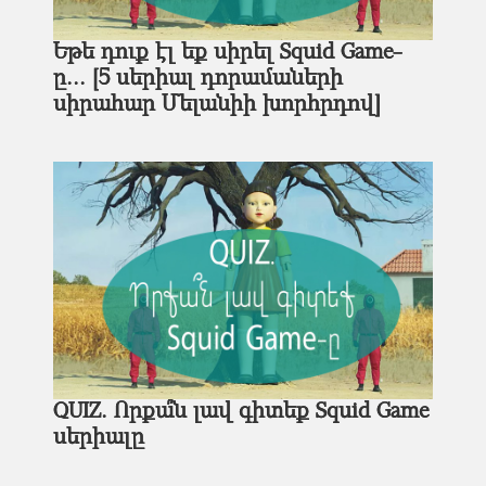
Եթե դուք էլ եք սիրել Squid Game-
ը... [5 սերիալ դորամաների
սիրահար Մելանիի խորհրդով]
QUIZ. Որքա՞ն լավ գիտեք Squid Game
սերիալը