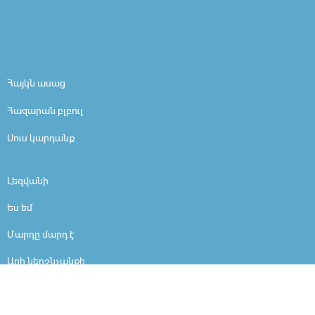
Հայկն ասաց
Հազարան բլբուլ
Սուս կարդանք
Լեզվանի
Ես եմ
Մարդը մարդ է
Արի ներշնչանքի
Ինչո՞ւ