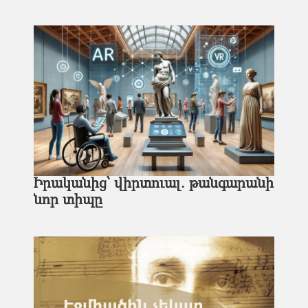
Իրականից՝ վիրտուալ. թանգարանի
նոր տիպը