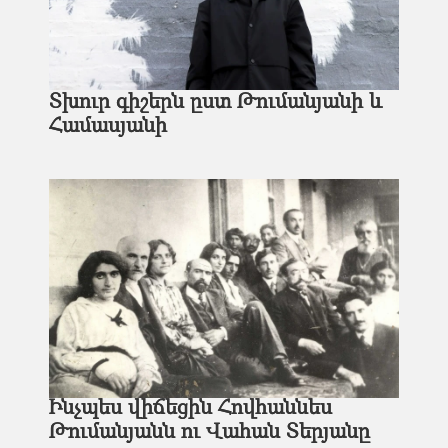
Տխուր գիշերն ըստ Թումանյանի և
Համասյանի
Ինչպես վիճեցին Հովհաննես
Թումանյանն ու Վահան Տերյանը