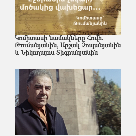
Կոմիտասի նամակները Հովհ.
Թումանյանին, Արշակ Չոպանյանին
և Նիկողայոս Տիգրանյանին