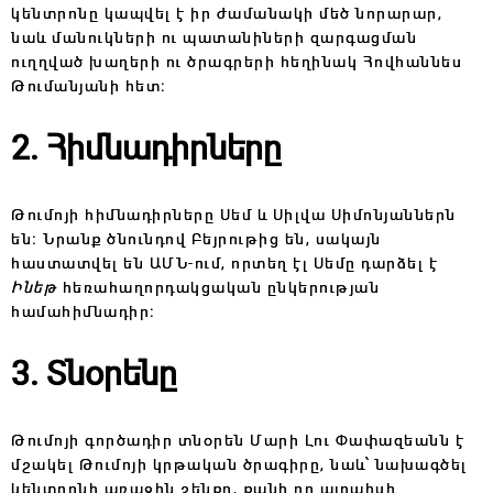
կենտրոնը կապվել է իր ժամանակի մեծ նորարար,
նաև մանուկների ու պատանիների զարգացման
ուղղված խաղերի ու ծրագրերի հեղինակ Հովհաննես
Թումանյանի հետ։
2. Հիմնադիրները
Թումոյի հիմնադիրները Սեմ և Սիլվա Սիմոնյաններն
են։ Նրանք ծնունդով Բեյրութից են, սակայն
հաստատվել են ԱՄՆ-ում, որտեղ էլ Սեմը դարձել է
Ինեթ
հեռահաղորդակցական ընկերության
համահիմնադիր։
3. Տնօրենը
Թումոյի գործադիր տնօրեն Մարի Լու Փափազեանն է
մշակել Թումոյի կրթական ծրագիրը, նաև՝ նախագծել
կենտրոնի առաջին շենքը, քանի որ այդպիսի