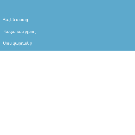
Հայկն ասաց
Հազարան բլբուլ
Սուս կարդանք
Լեզվանի
Ես եմ
Մարդը մարդ է
Արի ներշնչանքի
Ինչո՞ւ