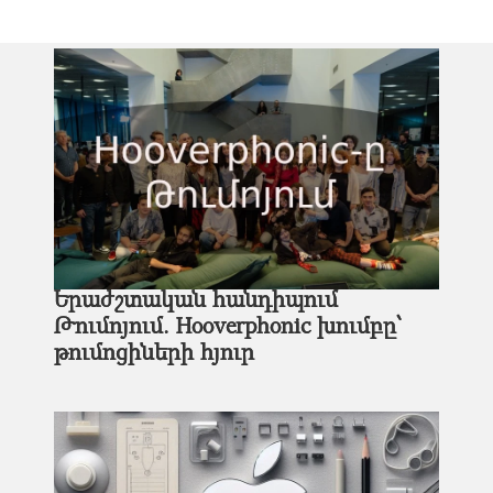
Երաժշտական հանդիպում
Թումոյում. Hooverphonic խումբը՝
թումոցիների հյուր