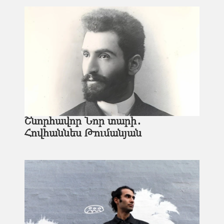
Շնորհավոր Նոր տարի․
Հովհաննես Թումանյան