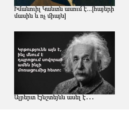
Իմանուիլ Կանտն ասում է...[հայերի
մասին և ոչ միայն]
Ալբերտ Էյնշտեյնն ասել է․․․