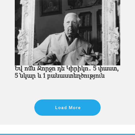
Եվ ոմն Ջորջո դե Կիրիկո․ 5 փաստ,
5 նկար և 1 բանաստեղծություն
Load More