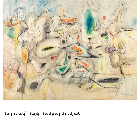
Հեղինակ՝ Հայկ Համբարձումյան