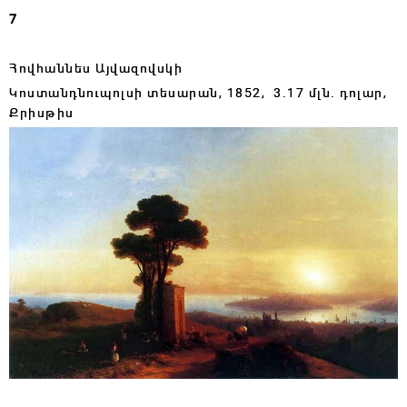
7
Հովհաննես Այվազովսկի
Կոստանդնուպոլսի տեսարան,
1852,
3.17
մլն․ դոլար,
Քրիսթիս