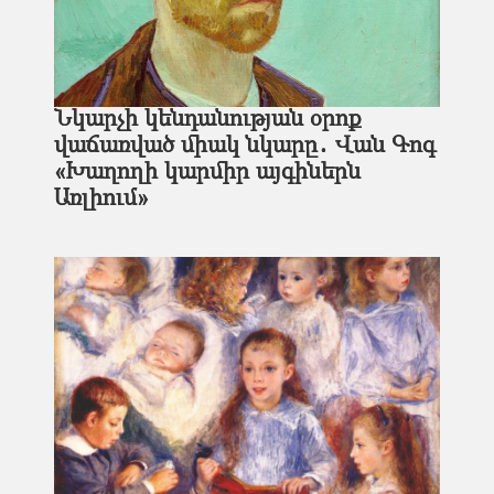
Նկարչի կենդանության օրոք
վաճառված միակ նկարը․ Վան Գոգ
«Խաղողի կարմիր այգիներն
Առլիում»