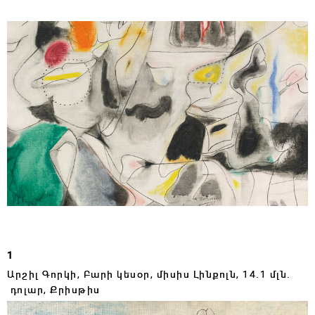
1
Արշիլ Գորկի, Բարի կեսօր, միսիս Լինքոլն,
14
․
1
մլն․
դոլար, Քրիսթիս