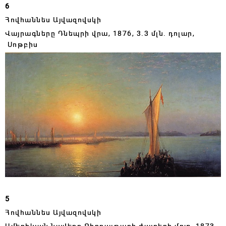
6
Հովհաննես Այվազովսկի
Վայրագները Դնեպրի վրա,
1876, 3.3
մլն․ դոլար,
Սոթբիս
5
Հովհաննես Այվազովսկի
Ամերիկյան նավերը Ջիբրալթարի ժայռերի մոտ,
1873,