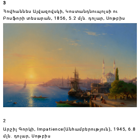
3
Հովհաննես Այվազովսկի, Կոստանդնուպոլսի ու
Բոսֆորի տեսարան,
1856, 5.2
մլն․ դոլար, Սոթբիս
2
Արշիլ Գորկի, Impatience(Անհամբերություն),
1945, 6.8
մլն․ դոլար, Սոթբիս