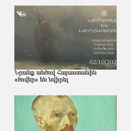
Նրանք անծով Հայաստանին
«ծովեր» են նվիրել