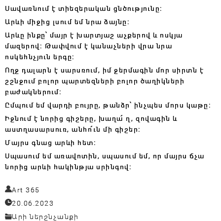
Սավառնում է տիեզերական ցնծությունը։
Արևի միջից լսում եմ նրա ձայնը։
Արևը ինքը՝ մայր է խարտյաշ աչքերով և ոսկյա
մազերով։ Թափվում է կանաչների վրա նրա
ոսկեհնչյուն երգը։
Ողջ դալարն է սարսռում, իմ ջերմագին մոր սիրտն է
շշնջում բոլոր պարտեզների բոլոր ծաղիկների
բաժակներում։
Ըմպում եմ վարդի բույրը, թանձր՝ ինչպես մորս կաթը։
Իջնում է նորից գիշերը, խաղա՜ ղ, զովագին և
աստղասարսուռ, անհո՜ւն մի գիշեր։
Մայրս գնաց արևի հետ։
Սպասում եմ առավոտին, սպասում եմ, որ մայրս ճչա
նորից արևի հակինթյա սրինգով։
Art 365
20.06.2023
Արի ներշնչանքի