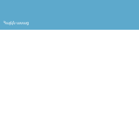
Հայկն ասաց
Հազարան բլբուլ
Սուս կարդանք
Լեզվանի
Ես եմ
Մարդը մարդ է
Արի ներշնչանքի
Ինչո՞ւ