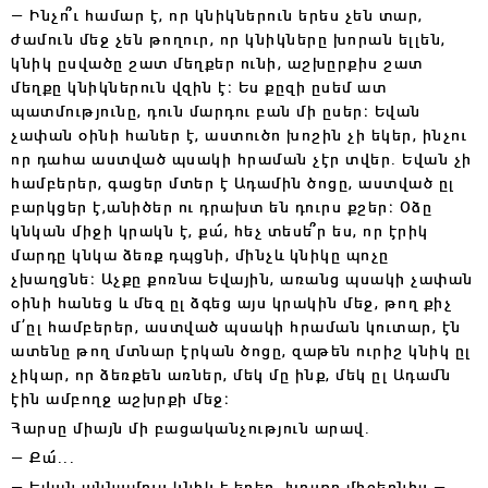
— Ինչո՞ւ համար է, որ կնիկներուն երես չեն տար,
ժամուն մեջ չեն թողուր, որ կնիկները խորան ելլեն,
կնիկ ըսվածը շատ մեղքեր ունի, աշխըրքիս շատ
մեղքը կնիկներուն վզին է։ Ես քըզի ըսեմ ատ
պատմությունը, դուն մարդու բան մի ըսեր։ Եվան
չափան օինի հաներ է, աստուծո խոշին չի եկեր, ինչու
որ դահա աստված պսակի հրաման չէր տվեր. Եվան չի
համբերեր, գացեր մտեր է Ադամին ծոցը, աստված ըլ
բարկցեր է,անիծեր ու դրախտ են դուրս քշեր։ Օձը
կնկան միջի կրակն է, քա՜, հեչ տեսե՞ր ես, որ էրիկ
մարդը կնկա ձեռք դպցնի, մինչև կնիկը պոչը
չխաղցնե։ Աչքը քոռնա Եվային, առանց պսակի չափան
օինի հանեց և մեզ ըլ ձգեց այս կրակին մեջ, թող քիչ
մ՚ըլ համբերեր, աստված պսակի հրաման կուտար, էն
ատենը թող մտնար էրկան ծոցը, զաթեն ուրիշ կնիկ ըլ
չիկար, որ ձեռքեն առներ, մեկ մը ինք, մեկ ըլ Ադամն
էին ամբողջ աշխրքի մեջ։
Հարսը միայն մի բացականչություն արավ․
— Քա՜․․․
— Եվան աննամուս կնիկ է եղեր, խոսքը միջերնիս,—