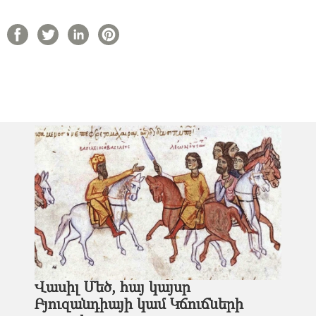
Վասիլ Մեծ, հայ կայսր
Բյուզանդիայի կամ Կճուճների