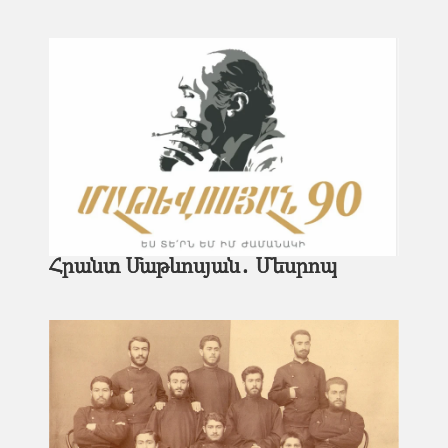
Հրանտ Մաթևոսյան․ Մեսրոպ