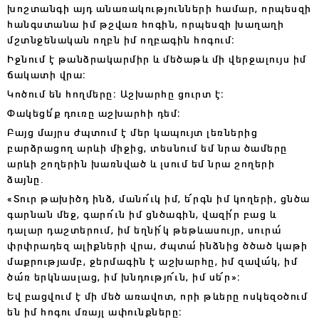
խոշտանգի այդ անառակությունների համար, որպեսզի
հանգստանա իմ թշվառ հոգին, որպեսզի խաղաղի
մշտնջենական ողբն իմ ողբագին հոգում։
Իջնում է թանձրակարմիր և մեծաթև մի վերջալույս իմ
ճակատի վրա։
Կոծում են հողմերը։ Աշխարհը ցուրտ է։
Փակեցե՛ք դուռը աշխարհի դեմ։
Բայց մայրս ժպտում է մեր կապույտ լեռներից
բարձրացող արևի միջից, տեսնում եմ նրա ծամերը
արևի շողերին խառնված և լսում եմ նրա շողերի
ձայնը․
«Տուր թախիծդ ինձ, մանո՜ւկ իմ, ե՜րգն իմ կողերի, ցնծա
գարնան մեջ, գարո՜ւն իմ ցնծագին, վազի՛ր բաց և
դալար դաշտերում, իմ եղնի՜կ թեթևասույր, սուրա՛
փրփրադեզ ալիքների վրա, ժպտա՛ ինձնից ծծած կաթի
մաքրությամբ, ջերմագին է աշխարհը, իմ զավա՜կ, իմ
ծա՜ռ երկնասլաց, իմ խնդությո՜ւն, իմ սե՜ր»։
Եվ բացվում է մի մեծ առավոտ, որի թևերը ոսկեզօծում
են իմ հոգու մռայլ ափունքները։