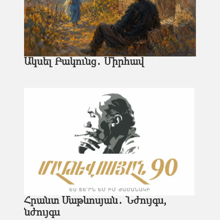
Ակսել Բակունց․ Միրհավ
Հրանտ Մաթևոսյան․ Նժույգս,
նժույգս