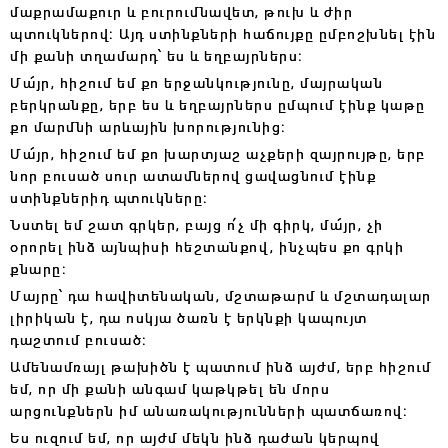
մաքրամաքուր և բուրումնավետ, թուխ և ժիր
պտուկներով։ Այդ ստինքների հաճույքը ըմբոշխնել էին
մի քանի տղամարդ՝ ես և եղբայրներս։
Մա՜յր, հիշում եմ քո երջանկությունը, մայրական
բերկրանքը, երբ ես և եղբայրներս ըմպում էինք կաթը
քո մարմնի արևային խորությունից։
Մա՜յր, հիշում եմ քո խարտյաշ աչքերի զայրույթը, երբ
նոր բուսած սուր ատամներով ցավացնում էինք
ստինքներիդ պտուկները։
Նստել եմ շատ գրկեր, բայց ո՛չ մի գիրկ, մա՜յր, չի
օրորել ինձ այնպիսի հեշտանքով, ինչպես քո գրկի
քնարը։
Մայրը՝ դա հավիտենական, մշտաթարմ և մշտադալար
լիրիկան է, դա ոսկյա ծառն է երկնքի կապույտ
դաշտում բուսած։
Ամենամռայլ թախիծն է պատում ինձ այժմ, երբ հիշում
եմ, որ մի քանի անգամ կաթկթել են մորս
արցունքներն իմ անառակությունների պատճառով։
Ես ուզում եմ, որ այժմ մեկն ինձ դաժան կերպով