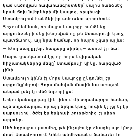
կամ սևծովյան հավահանգիստներ՝ մայրս հանձնեց
նրան ճոխ նվերների մի կապոց, որպեսզի
Ստամբուլում հանձնի իր ամուսնու սիրուհուն։
Հիշում եմ նաև, որ մայրս կապոցը հանձնեց
արցունքների մեջ խեղդված ոչ թե Ստամբուլի կնոջ
պատճառով, այլ նրա համար, որ հայրս չկար այլևս։
— Թող սաղ ըլլեր, հազարը սիրեր,— ասում էր նա։
Մայրս ցանկանում էր, որ հորս նվիրական
հիշատակներից մեկը՝ Ստամբուլի կինը, հարգված
լինի։
Ստամբուլի կինն էլ մորս կապոցը ընդունել էր
արցունքներով։ Հորս մահվան մասին նա առաջին
անգամ լսել էր մեծ եղբորիցս։
Երկու կանայք լաց էին լինում մի տղամարդու համար,
այն տղամարդու, որ այդ երկու կնոջ հոգին էլ լցրել էր
սարսուռով, ծծել էր երկուսի շուրթերից էլ սիրո
արյունը։
Մեծ եղբայրս պատմեց, թե ինչպես էր գնացել այդ կնոջ
մոտ՝ Ստամբուլում։ Կինն անմիջապես ճանաչել էր