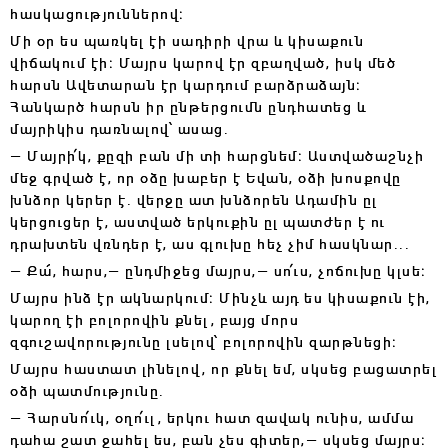
հասկացություններով։
Մի օր ես պառկել էի սադիրի վրա և կիսաքուն
վիճակում էի։ Մայրս կարով էր զբաղված, իսկ մեծ
հարսն Ավետարան էր կարդում բարձրաձայն։
Հանկարծ հարսն իր ընթերցումն ընդհատեց և
մայրիկիս դառնալով՝ ասաց․
— Մայրի՛կ, քըզի բան մի տի հարցնեմ։ Աստվածաշնչի
մեջ գրված է, որ օձը խաբեր է Եվան, օձի խոսքովը
խնձոր կերեր է. վերջը ատ խնձորեն Ադամին ըլ
կերցուցեր է, աստված երկուքին ըլ պատժեր է ու
դրախտեն վռնդեր է, աս գլուխը հեչ չիմ հասկնար․․․
— Քա՜, հարս,— ընդմիջեց մայրս,— սո՛ւս, չոճուխը կլսե։
Մայրս ինձ էր ակնարկում։ Մինչև այդ ես կիսաքուն էի,
կարող էի բոլորովին քնել, բայց մորս
զգուշավորությունը լսելով՝ բոլորովին զարթնեցի։
Մայրս հաստատ լինելով, որ քնել եմ, սկսեց բացատրել
օձի պատմությունը․
— Հարսնո՛ւկ, օղո՛ւլ, երկու հատ զավակ ունիս, ամմա
դահա շատ ջահել ես, բան չես գիտեր,— սկսեց մայրս։