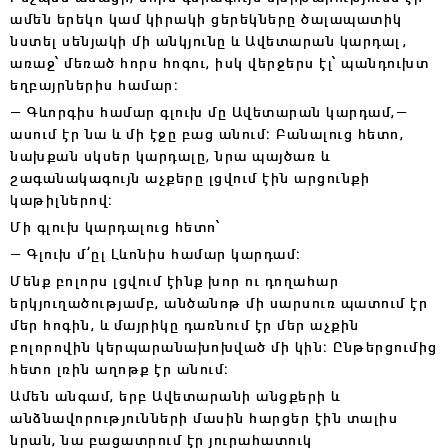
ամեն երեկո կամ կիրակի ցերեկները ծալապատիկ
նստել սենյակի մի անկյունը և Ավետարան կարդալ,
առաջ՝ մեռած հորս հոգու, իսկ վերջերս էլ՝ պանդուխտ
եղբայրներիս համար։
— Գևորգիս համար գլուխ մը Ավետարան կարդամ,—
ասում էր նա և մի էջը բաց անում։ Բանալուց հետո,
նախքան սկսեր կարդալը, նրա պայծառ և
շագանակագույն աչքերը լցվում էին արցունքի
կաթիլներով։
Մի գլուխ կարդալուց հետո՝
— Գլուխ մ՚ըլ Լևոնիս համար կարդամ։
Մենք բոլորս լցվում էինք խոր ու դողահար
երկյուղածությամբ, անծանոթ մի սարսուռ պատում էր
մեր հոգին, և մայրիկը դառնում էր մեր աչքին
բոլորովին կերպարանախոխված մի կին։ Ընթերցումից
հետո լռին աղոթք էր անում։
Ամեն անգամ, երբ Ավետարանի անցքերի և
անձնավորությունների մասին հարցեր էին տալիս
նրան, նա բացատրում էր յուրահատուկ