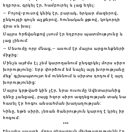
եղբորս, գրկել էր, համբուրել և լաց եղել։
— Բոյով֊բուսով կնիկ էր, բարակ, երկար մազերով,
ընկույզի գույն աչքերով, հունական քթով, կոկորդի
վրա սև խալ։
Մայրս հրճվանքով լսում էր եղբորս պատմությունը և
լաց լինում։
— Մեսումը որբ մնաց,— ասում էր մայրս արցունքների
միջից։
Մինչև այժմս էլ չեմ կարողանում ընդգրկել մորս սիրո
խորությունը։ Երբ փորձում եմ նայել այդ խորությանը
մեջ՝ գլխապտույտ եմ ունենում և սիրտս դողում է այդ
խորությունից։
Մայրս կրթված կին չէր, նրա ուսումը Ավետարանից
դենը չանցավ, բայց հզոր սիրո ազդեցության տակ նա
հասել էր հոգու անսահման խաղաղության։
Կինը, եթե սիրի, լեռան ծանրություն կարող է կրել իր
հոգում։
***
Ինչպես ասացի, մորս գերագույն մխիթարությունն էր