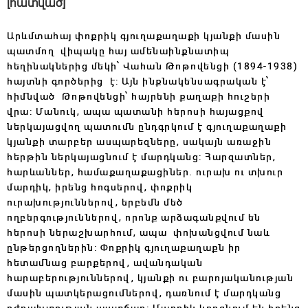
[հատված]
Արևմտահայ փոքրիկ գյուղաքաղաքի կյանքի մասին
պատմող վիպակը հայ ամենաինքնատիպ
հեղինակներից մեկի՝ Վահան Թոթովենցի (1894-1938)
հայտնի գործերից է: Այն ինքնակենսագրական է՝
հիմնված Թոթովենցի՝ հայրենի քաղաքի հուշերի
վրա: Մանուկ, ապա պատանի հերոսի հայացքով
ներկայացվող պատումն ընդգրկում է գյուղաքաղաքի
կյանքի տարբեր ասպարեզները, սակայն առաջին
հերթին ներկայացնում է մարդկանց: Հարզատներ,
հարևաններ, համաքաղաքացիներ. ուրախ ու տխուր
մարդիկ, իրենց հոգսերով, փոքրիկ
ուրախություններով, երբեմն մեծ
ողբերգություններով, որոնք արձագանքվում են
հերոսի ներաշխարհում, ապա փոխանցվում
նաև
ընթերցողներին: Փոքրիկ գյուղաքաղաքն իր
հետամնաց բարքերով, ավանդական
հարաբերություններով, կյանքի ու բարոյականության
մասին պատկերացումներով, դառնում է մարդկանց
դժբախտության պատճառ: Մարդիկ կորցնում են իրենց