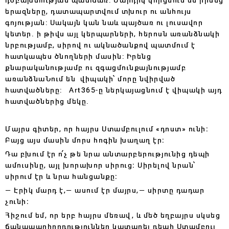
երազները, դատապարտվում տխուր ու անհույս
գոյության: Սակայն կան նաև պայծառ ու լուսավոր
կետեր. ի թիվս այլ կերպարների, հերոսն առանձնակի
նրբությամբ, սիրով ու ակնածանքով պատմում է
հատկապես ծնողների մասին: Իրենց
քնարականությամբ ու զգացմունքայնությամբ
առանձնաՆում են վիպակի՝ մորը նվիրված
հատվածները: Art365-
ը ներկայացնում է վիպակի այդ
հատվածներից մեկը.
Մայրս գիտեր, որ հայրս Ստամբուլում «դոստ» ունի։
Բայց այս մասին մորս հոգին խաղաղ էր։
Դա բխում էր ո՛չ թե նրա անտարբերությունից դեպի
ամուսինը, այլ խորախոր սիրուց։ Սիրելով նրան՝
սիրում էր և նրա հանցանքը։
— Էրիկ մարդ է,— ասում էր մայրս,— սիրտը դադար
չունի։
Հիշում եմ, որ երբ հայրս մեռավ, և մեծ եղբայրս սկսեց
ճանապարհորդություններ կատարել դեպի Ստամբուլ