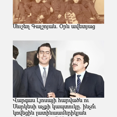
Մուշեղ Գալշոյան. Օրն ավետյաց
Վարգաս Լյոսայի հարվածն ու
Մարկեսի աչքի կապտուկը. ինչո՞ւ
կռվեցին լատինաամերիկյան