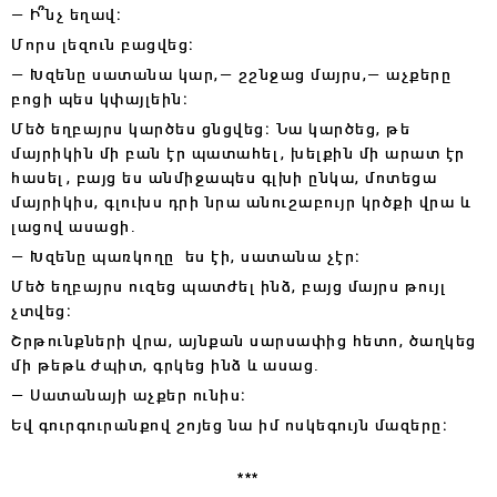
— Ի՞նչ եղավ։
Մորս լեզուն բացվեց։
— Խզենը սատանա կար,— շշնջաց մայրս,— աչքերը
բոցի պես կփայլեին։
Մեծ եղբայրս կարծես ցնցվեց։ Նա կարծեց, թե
մայրիկին մի բան էր պատահել, խելքին մի արատ էր
հասել, բայց ես անմիջապես գլխի ընկա, մոտեցա
մայրիկիս, գլուխս դրի նրա անուշաբույր կրծքի վրա և
լացով ասացի․
— Խզենը պառկողը ես էի, սատանա չէր։
Մեծ եղբայրս ուզեց պատժել ինձ, բայց մայրս թույլ
չտվեց։
Շրթունքների վրա, այնքան սարսափից հետո, ծաղկեց
մի թեթև ժպիտ, գրկեց ինձ և ասաց.
— Սատանայի աչքեր ունիս։
Եվ գուրգուրանքով շոյեց նա իմ ոսկեգույն մազերը։
***