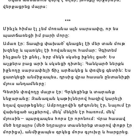
վերջացրեց մայրս։
***
Մինչև հիմա էլ չեմ մոռանա այն սարսափը, որ ես
պատճառեցի իմ բարի մորը։
Ամառ էր։ Տապից փախած՝ գնացել էի մեր տան մութ
խզենը և պառկել էի հովանալու համար։ Չգիտեմ
ինչքան էի քնել, երբ մեկն սկսեց իջնել ցած։ Ես
աչքերս բաց արի և սկսեցի դիտել։ Հանկարծ ներքև
իջնողը սարսափելի ճիչ արձակեց և փռվեց գետին։ Ես
ցատկեցի անմիջապես, դրսից վրա հասան ընտանիքի
մյուս անդամները։
Գետին փռվողը մայրս էր։ Գրկեցինք և տարանք
ննջարանը։ Զանազան կաթիլներով հազիվ կարելի
եղավ զարթեցնել։ Ամբողջովին դժգունել էր, նայում էր
վախեցած աչքերով, մեկ՝ մեկին էր հառում, մեկ՝
մյուսին— պարզապես հորս էր որոնում։ Վրա հասավ
մեծ եղբայրս (մեծ եղբայրս տասներեք տարով փոքր էր
մորիցս), անմիջապես գրկեց մորս գլուխը և հարցրեց․