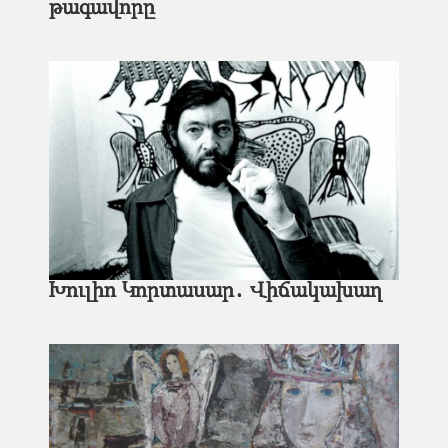
թագավորը
Խուլիո Կորտասար․ Վիճակախաղ