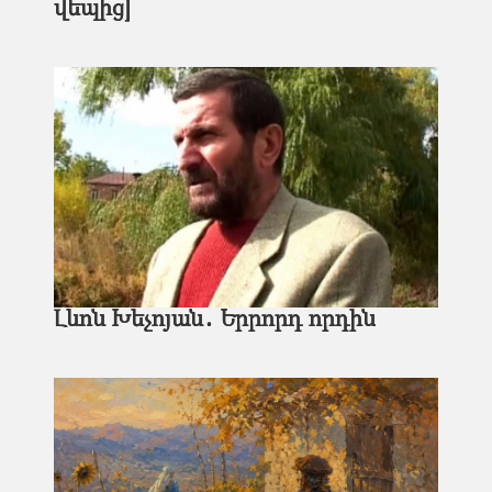
վեպից]
Լևոն Խեչոյան․ Երրորդ որդին