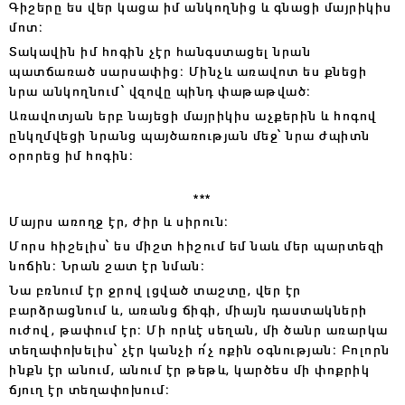
Գիշերը ես վեր կացա իմ անկողնից և գնացի մայրիկիս
մոտ։
Տակավին իմ հոգին չէր հանգստացել նրան
պատճառած սարսափից։ Մինչև առավոտ ես քնեցի
նրա անկողնում՝ վզովը պինդ փաթաթված։
Առավոտյան երբ նայեցի մայրիկիս աչքերին և հոգով
ընկղմվեցի նրանց պայծառության մեջ՝ նրա ժպիտն
օրորեց իմ հոգին։
***
Մայրս առողջ էր, ժիր և սիրուն։
Մորս հիշելիս՝ ես միշտ հիշում եմ նաև մեր պարտեզի
նոճին։ Նրան շատ էր նման։
Նա բռնում էր ջրով լցված տաշտը, վեր էր
բարձրացնում և, առանց ճիգի, միայն դաստակների
ուժով, թափում էր։ Մի որևէ սեղան, մի ծանր առարկա
տեղափոխելիս՝ չէր կանչի ո՛չ ոքին օգնության։ Բոլորն
ինքն էր անում, անում էր թեթև, կարծես մի փոքրիկ
ճյուղ էր տեղափոխում։