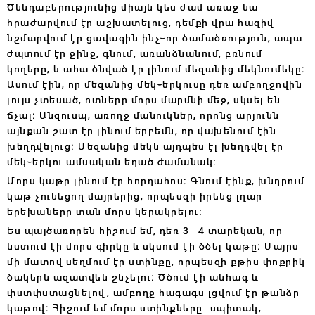
Ծննդաբերությունից միայն կես ժամ առաջ նա
հրաժարվում էր աշխատելուց, դեմքի վրա հազիվ
նշմարվում էր ցավագին ինչ֊որ ծամածռություն, ապա
ժպտում էր ջինջ, գնում, առանձնանում, բռնում
կողերը, և ահա ծնված էր լինում մեզանից մեկնումեկը։
Ասում էին, որ մեզանից մեկ֊երկուսը դեռ ամբողջովին
լույս չտեսած, ոտները մորս մարմնի մեջ, սկսել են
ճչալ։ Անզուսպ, առողջ մանուկներ, որոնց արյունն
այնքան շատ էր լինում երբեմն, որ վախենում էին
խեղդվելուց։ Մեզանից մեկն այդպես էլ խեղդվել էր
մեկ֊երկու ամսական եղած ժամանակ։
Մորս կաթը լինում էր հորդահոս։ Գնում էինք, խնդրում
կաթ չունեցող մայրերից, որպեսզի իրենց լղար
երեխաները տան մորս կերակրելու։
Ես պայծառորեն հիշում եմ, դեռ 3—4 տարեկան, որ
նստում էի մորս գիրկը և սկսում էի ծծել կաթը։ Մայրս
մի մատով սեղմում էր ստինքը, որպեսզի քթիս փոքրիկ
ծակերն ազատվեն շնչելու։ Ծծում էի անհագ և
փստփստացնելով, ամբողջ հագագս լցվում էր թանձր
կաթով։ Հիշում եմ մորս ստինքները․ սպիտակ,