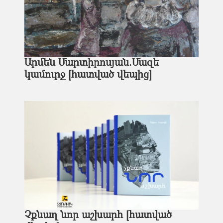
Արմեն Մարտիրոսյան.Մազե
կամուրջ [հատված վեպից]
Չքնաղ նոր աշխարհ [հատված