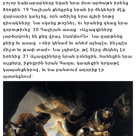
բոլոր նախարարները եկան նրա մօտ արծաթն իրենց
ձեռքին: 19 Դալիլան քնեցրեց նրան իր ծնկների մէջ,
վարսաւիր կանչեց, որն ածիլեց նրա գլխի եօթը
գիսակները: Նա սկսեց թօշնել, եւ նրանից գնաց նրա
զօրութիւնը: 20 Դալիլան ասաց. «Այլազգիները
յարձակուել են քեզ վրայ, Սամփսո՛ն»: Նա զարթնեց
քնից եւ ասաց. «Վեր կենամ եւ անեմ այնպէս, ինչպէս
միշտ եւ թափ տամ»: Նա չգիտէր, թէ Տէրը մեկնել էր
իրենից: 21 Այլազգիները նրան բռնեցին, հանեցին նրա
աչքերը, իջեցրին նրան Գազա, կապեցին երկաթէ
կապանքներով, եւ նա բանտում աղօրիք էր
պտտեցնում: