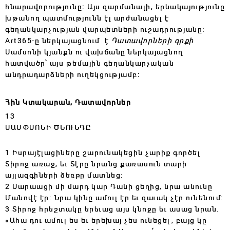
հնարավորությունը։ Այս զարմանալի, երևակայությունը
խթանող պատմությունն էլ արժանացել է
գեղանկարչության վարպետների ուշադրությանը։
Art365-ը ներկայացնում է
Դատավորների գրքի
Սամսոնի կյանքն ու վախճանը ներկայացնող
հատվածը՝ այս թեմային գեղանկարչական
անդրադարձների ուղեկցությամբ։
Հին Կտակարան, Դատավորներ
13
ՍԱՄՓՍՈՆԻ ԾՆՈՒՆԴԸ
1 Իսրայէլացիները շարունակեցին չարիք գործել
Տիրոջ առաջ, եւ Տէրը նրանց քառասուն տարի
այլազգիների ձեռքը մատնեց:
2 Սարաացի մի մարդ կար Դանի ցեղից, նրա անունը
Մանովէ էր: Նրա կինը ամուլ էր եւ զաւակ չէր ունենում:
3 Տիրոջ հրեշտակը երեւաց այս կնոջը եւ ասաց նրան.
«Ահա դու ամուլ ես եւ երեխայ չես ունեցել, բայց կը