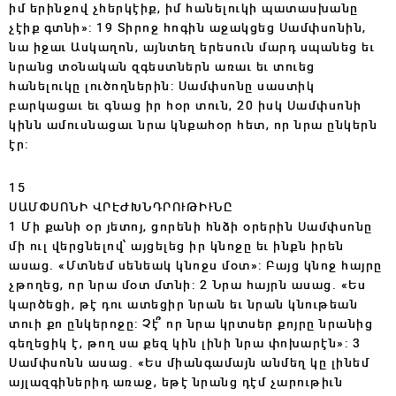
իմ երինջով չհերկէիք, իմ հանելուկի պատասխանը
չէիք գտնի»: 19 Տիրոջ հոգին աջակցեց Սամփսոնին,
նա իջաւ Ասկաղոն, այնտեղ երեսուն մարդ սպանեց եւ
նրանց տօնական զգեստներն առաւ եւ տուեց
հանելուկը լուծողներին: Սամփսոնը սաստիկ
բարկացաւ եւ գնաց իր հօր տուն, 20 իսկ Սամփսոնի
կինն ամուսնացաւ նրա կնքահօր հետ, որ նրա ընկերն
էր:
15
ՍԱՄՓՍՈՆԻ ՎՐԷԺԽՆԴՐՈՒԹԻՒՆԸ
1 Մի քանի օր յետոյ, ցորենի հնձի օրերին Սամփսոնը
մի ուլ վերցնելով՝ այցելեց իր կնոջը եւ ինքն իրեն
ասաց. «Մտնեմ սենեակ կնոջս մօտ»: Բայց կնոջ հայրը
չթողեց, որ նրա մօտ մտնի: 2 Նրա հայրն ասաց. «Ես
կարծեցի, թէ դու ատեցիր նրան եւ նրան կնութեան
տուի քո ընկերոջը: Չէ՞ որ նրա կրտսեր քոյրը նրանից
գեղեցիկ է, թող սա քեզ կին լինի նրա փոխարէն»: 3
Սամփսոնն ասաց. «Ես միանգամայն անմեղ կը լինեմ
այլազգիներիդ առաջ, եթէ նրանց դէմ չարութիւն