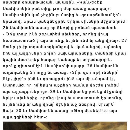
սրտերը զուարթացան, ասացին. «Կանչեցէ՛ք
Սամփսոնին բանտից, թող մեր առաջ պար գայ»:
Սամփսոնին կանչեցին բանտից եւ զուարճանում էին
նրանով: Նրան կանգնեցրին երկու սիւների մէջտեղում:
26 Սամփսոնն ասաց իր ձեռքից բռնած պատանուն.
«Թո՛յլ տուր ինձ շօշափեմ սիւները, որոնց վրայ
հաստատուած է այս տունը, եւ յենուեմ նրանց վրայ»: 27
Տունը լի էր տղամարդկանցով եւ կանանցով, այնտեղ
էին այլազգիների բոլոր նախարարները, տանիքի վրայ
կային մօտ երեք հազար կանայք եւ տղամարդիկ,
որոնք դիտում էին Սամփսոնի պարը: 28 Սամփսոնն
աղաղակեց Տիրոջը եւ ասաց. «Տէ՛ր, զօրութիւնների՛
Տէր, յիշի՛ր ինձ եւ զօրացրո՛ւ ինձ այս մի անգամ էլ,
Աստուա՛ծ, որ իմ երկու աչքերի համար վրէժս լուծեմ
այս այլազգիներից»: 29 Եւ Սամփսոնը բռնեց մէջտեղի
երկու սիւներից, որոնց վրայ հաստատուած էր տունը,
եւ յենուեց նրանց վրայ՝ մէկին աջ ձեռքով, միւսին՝
ձախ: 30 Եւ Սամփսոնն ասաց. «Թող մեռնեմ ես այս
այլազգիների հետ»: