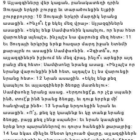
9 Այլազգիները վեր կացան, բանակատեղի դրին
Յուդայի երկրի շուրջը եւ տարածուեցին Ելքիի
շուրջբոլորը: 10 Յուդայի երկրի մարդիկ նրանց
ասացին. «Ինչո՞ւ էք եկել մեզ վրայ»: Այլազգիներն
ասացին. «Եկել ենք Սամփսոնին կապելու, որ նրա հետ
վարուենք այնպէս, ինչպէս նա վարուեց մեզ հետ»: 11
Եւ Յուդայի երկրից երեք հազար մարդ իջան Ետեմի
քարայրն ու ասացին Սամփսոնին. «Չգիտե՞ս, որ
այլազգիներն իշխում են մեզ վրայ, ինչո՞ւ արեցիր այդ
բանը մեզ հետ»: Սամփսոնը նրանց ասաց. «Ինչպէս որ
նրանք վարուեցին ինձ հետ, այդպէս էլ ես վարուեցի
նրանց հետ»: 12 Նրան ասացին. «Եկել ենք քեզ
կապելու եւ այլազգիների ձեռքը մատնելու»:
Սամփսոնը նրանց ասաց. «Երդուեցէ՛ք, որ չէք սպանի
ինձ, տուէ՛ք ինձ նրանց ձեռքը, եւ դուք երբեք մի՛
հանդիպէք ինձ»: 13 Նրանք երդուեցին նրան եւ
ասացին. «Ո՛չ, քեզ կը կապենք եւ կը տանք նրանց
ձեռքը, բայց քեզ չենք սպանի»: Եւ նրան կապեցին
երեք նոր պարաններով ու դուրս հանեցին քարայրից:
14 Նա եկաւ մինչեւ Ծնօտ կոչուած վայրը, այլազգիներն
աղաղակեցին եւ ընթացան նրա դէմ յանդիման: Տիրոջ