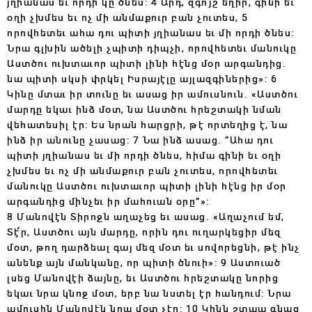
յղիանաս եւ որդի կը ծնես: 4 Արդ, զգո՛յշ եղիր, գինի եւ
օղի չխմես եւ ոչ մի անմաքուր բան չուտես, 5
որովհետեւ ահա դու պիտի յղիանաս եւ մի որդի ծնես:
Նրա գլխին ածելի չպիտի դիպչի, որովհետեւ մանուկը
Աստծու ուխտաւոր պիտի լինի հէնց մօր արգանդից.
նա պիտի սկսի փրկել Իսրայէլը այլազգիներից»: 6
Կինը մտաւ իր տունը եւ ասաց իր ամուսնուն. «Աստծու
մարդը եկաւ ինձ մօտ, նա Աստծու հրեշտակի նման
վեհատեսիլ էր: Ես նրան հարցրի, թէ որտեղից է, նա
ինձ իր անունը չասաց: 7 Նա ինձ ասաց. “Ահա դու
պիտի յղիանաս եւ մի որդի ծնես, հիմա գինի եւ օղի
չխմես եւ ոչ մի անմաքուր բան չուտես, որովհետեւ
մանուկը Աստծու ուխտաւոր պիտի լինի հէնց իր մօր
արգանդից մինչեւ իր մահուան օրը”»:
8 Մանովէն Տիրոջն աղաչեց եւ ասաց. «Աղաչում եմ,
Տէ՛ր, Աստծու այն մարդը, որին դու ուղարկեցիր մեզ
մօտ, թող դարձեալ գայ մեզ մօտ եւ սովորեցնի, թէ ինչ
անենք այն մանկանը, որ պիտի ծնուի»: 9 Աստուած
լսեց Մանովէի ձայնը, եւ Աստծու հրեշտակը նորից
եկաւ նրա կնոջ մօտ, երբ նա նստել էր հանդում: Նրա
ամուսին Մանովէն նրա մօտ չէր: 10 Կինն շտապ գնաց