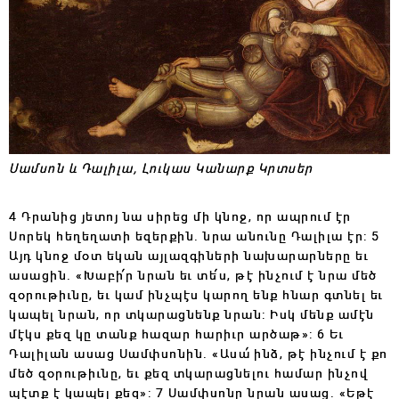
Սամսոն և Դալիլա, Լուկաս Կանարք Կրտսեր
4 Դրանից յետոյ նա սիրեց մի կնոջ, որ ապրում էր
Սորեկ հեղեղատի եզերքին. նրա անունը Դալիլա էր: 5
Այդ կնոջ մօտ եկան այլազգիների նախարարները եւ
ասացին. «Խաբի՛ր նրան եւ տե՛ս, թէ ինչում է նրա մեծ
զօրութիւնը, եւ կամ ինչպէս կարող ենք հնար գտնել եւ
կապել նրան, որ տկարացնենք նրան: Իսկ մենք ամէն
մէկս քեզ կը տանք հազար հարիւր արծաթ»: 6 Եւ
Դալիլան ասաց Սամփսոնին. «Ասա՛ ինձ, թէ ինչում է քո
մեծ զօրութիւնը, եւ քեզ տկարացնելու համար ինչով
պէտք է կապել քեզ»: 7 Սամփսոնը նրան ասաց. «Եթէ