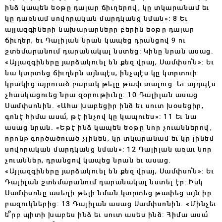
ինձ կապեն եօթը դալար ճիւղերով, կը տկարանամ եւ
կը դառնամ սովորական մարդկանց նման»: 8 Եւ
այլազգիների նախարարները բերին եօթը դալար
ճիւղեր, եւ Դալիլան նրան կապեց դրանցով 9 ու
շտեմարանում դարանակալ նստեց: Կինը նրան ասաց.
«Այլազգիները յարձակուել են քեզ վրայ, Սամփսո՛ն»: Եւ
նա կտրտեց ճիւղերն այնպէս, ինչպէս կը կտրտուի
կրակից այրուած բարակ թելը թափ տալուց: Եւ այդպէս
չհասկացուեց նրա զօրութիւնը: 10 Դալիլան ասաց
Սամփսոնին. «Ահա խաբեցիր ինձ եւ սուտ խօսեցիր,
գոնէ հիմա ասա՛, թէ ինչով կը կապուես»: 11 Եւ նա
ասաց նրան. «Եթէ ինձ կապեն եօթը նոր չուաններով,
որոնք գործածուած չլինեն, կը տկարանամ եւ կը լինեմ
սովորական մարդկանց նման»: 12 Դալիլան առաւ նոր
չուաններ, դրանցով կապեց նրան եւ ասաց.
«Այլազգիները յարձակուել են քեզ վրայ, Սամփսո՛ն»: Եւ
Դալիլան շտեմարանում դարանակալ նստել էր: Իսկ
Սամփսոնը ասեղի թելի նման կտրտեց թափեց այն իր
բազուկներից: 13 Դալիլան ասաց Սամփսոնին. «Մինչեւ
ե՞րբ պիտի խաբես ինձ եւ սուտ ասես ինձ: Հիմա ասա՛