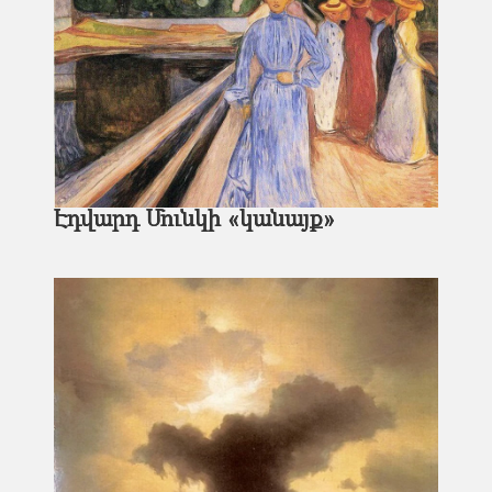
Էդվարդ Մունկի «կանայք»