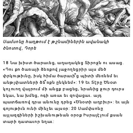
Սամսոնը հաղթում է թշնամիներին ավանակի
ծնոտով, Դորե
18 Նա խիստ ծարաւեց, աղաղակեց Տիրոջն ու ասաց.
«Դու քո ծառայի ձեռքով յաջողեցրիր այս մեծ
փրկութիւնը, իսկ հիմա ծարաւի՞ց պիտի մեռնեմ եւ
անթլփատների ձե՞ռքն ընկնեմ»: 19 Եւ Տէրը Ծնօտ
կոչուող վայրում մի անցք բացեց, նրանից ջուր դուրս
եկաւ, նա խմեց, ոգի առաւ եւ զովացաւ. այդ
պատճառով դրա անունը դրեց «Ծնօտի աղբիւր»: Եւ այն
գոյութիւն ունի մինչեւ այսօր: 20 Սամփսոնը
այլազգիների իշխանութեան օրօք Իսրայէլում քսան
տարի դատաւոր եղաւ: