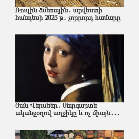
Ռոսլին ձմեռային․ արվեստի
հանդեսի 2025 թ․ չորրորդ համարը
Յան Վերմեեր․ Մարգարտե
ականջօղով աղջիկը և ոչ միայն․․․