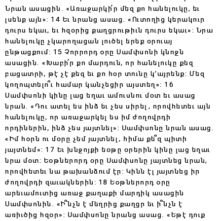
Նրան ասացին. «Առաջարկի՛ր մեզ քո հանելուկը, եւ
լսենք այն»: 14 Եւ նրանց ասաց. «Ուտողից կերակուր
դուրս եկաւ, եւ հզօրից քաղցրութիւն դուրս եկաւ»: Նրա
հանելուկը չկարողացան լուծել երեք օրուայ
ընթացքում: 15 Չորրորդ օրը Սամփսոնի կնոջն
ասացին. «Խաբի՛ր քո մարդուն, որ հանելուկը քեզ
բացատրի, թէ չէ քեզ եւ քո հօր տունը կ’այրենք: Մեզ
կողոպտելո՞ւ համար կանչեցիր այստեղ»: 16
Սամփսոնի կինը լաց եղաւ ամուսնու մօտ եւ ասաց
նրան. «Դու ատել ես ինձ եւ չես սիրել, որովհետեւ այն
հանելուկը, որ առաջարկել ես իմ ժողովրդի
որդիներին, ինձ չես յայտնել»: Սամփսոնը նրան ասաց.
«Իմ հօրն ու մօրը չեմ յայտնել, հիմա քե՞զ պիտի
յայտնեմ»: 17 Եւ խնջոյքի եօթը օրերին կինը լաց եղաւ
նրա մօտ: Եօթներորդ օրը Սամփսոնը յայտնեց նրան,
որովհետեւ նա թախանձում էր: Կինն էլ յայտնեց իր
ժողովրդի զաւակներին: 18 Եօթներորդ օրը
արեւամուտից առաջ քաղաքի մարդիկ ասացին
Սամփսոնին. «Ի՞նչն է մեղրից քաղցր եւ ի՞նչն է
առիւծից հզօր»: Սամփսոնը նրանց ասաց. «Եթէ դուք