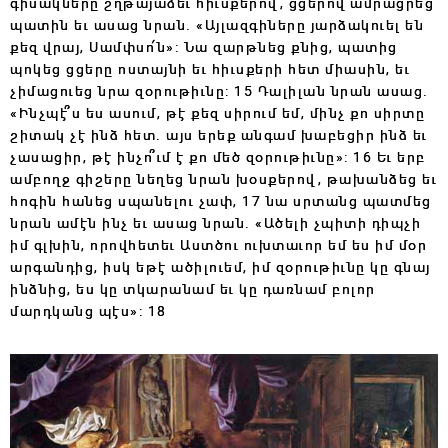
գիսակները շղթայաձեւ հիւսքերով, ցցերով ամրացրեց
պատին եւ ասաց նրան. «Այլազգիները յարձակուել են
քեզ վրայ, Սամփսո՛ն»: Նա զարթնեց քնից, պատից
պոկեց ցցերը ոստայնի եւ հիւսքերի հետ միասին, եւ
չիմացուեց նրա զօրութիւնը: 15 Դալիլան նրան ասաց.
«Ինչպէ՞ս ես ասում, թէ քեզ սիրում եմ, մինչ քո սիրտը
շիտակ չէ ինձ հետ. այս երեք անգամ խաբեցիր ինձ եւ
չասացիր, թէ ինչո՞ւմ է քո մեծ զօրութիւնը»: 16 Եւ երբ
ամբողջ գիշերը նեղեց նրան խօսքերով, թախանձեց եւ
հոգին հանեց սպանելու չափ, 17 նա սրտանց պատմեց
նրան ամէն ինչ եւ ասաց նրան. «Ածելի չպիտի դիպչի
իմ գլխին, որովհետեւ Աստծու ուխտաւոր եմ ես իմ մօր
արգանդից, իսկ եթէ ածիլուեմ, իմ զօրութիւնը կը գնայ
ինձնից, ես կը տկարանամ եւ կը դառնամ բոլոր
մարդկանց պէս»: 18