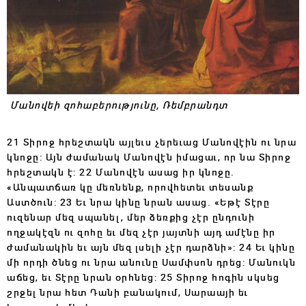
Մանովեի զոհաբերությունը,
Ռեմբրանդտ
21 Տիրոջ հրեշտակն այլեւս չերեւաց Մանովէին ու նրա
կնոջը: Այն ժամանա
կ Մանովէն իմացաւ, որ նա Տիրոջ
հրեշտակն է: 22 Մանովէն ասաց իր կնոջը.
«Անպատճառ կը մեռնենք, որովհետեւ տեսանք
Աստծուն: 23 Եւ նրա կինը նրան ասաց. «Եթէ Տէրը
ուզենար մեզ սպանել, մեր ձեռքից չէր ընդունի
ողջակէզն ու զոհը եւ մեզ չէր յայտնի այդ ամէնը իր
ժամանակին եւ այն մեզ լսելի չէր դարձնի»: 24 Եւ կինը
մի որդի ծնեց ու նրա անունը Սամփսոն դրեց: Մանուկն
աճեց, եւ Տէրը նրան օրհնեց: 25 Տիրոջ հոգին սկսեց
շրջել նրա հետ Դանի բանակում, Սարաայի եւ