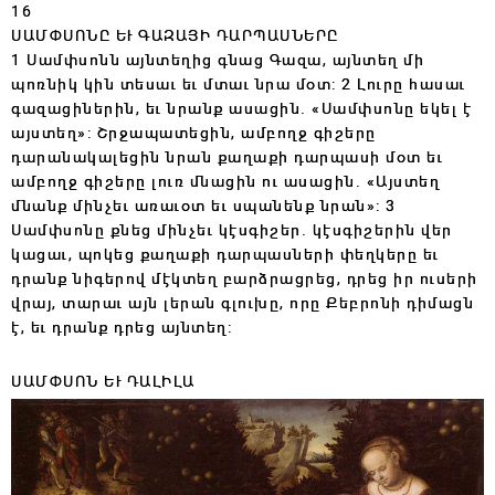
16
ՍԱՄՓՍՈՆԸ ԵՒ ԳԱԶԱՅԻ ԴԱՐՊԱՍՆԵՐԸ
1 Սամփսոնն այնտեղից գնաց Գազա, այնտեղ մի
պոռնիկ կին տեսաւ եւ մտաւ նրա մօտ: 2 Լուրը հասաւ
գազացիներին, եւ նրանք ասացին. «Սամփսոնը եկել է
այստեղ»: Շրջապատեցին, ամբողջ գիշերը
դարանակալեցին նրան քաղաքի դարպասի մօտ եւ
ամբողջ գիշերը լուռ մնացին ու ասացին. «Այստեղ
մնանք մինչեւ առաւօտ եւ սպանենք նրան»: 3
Սամփսոնը քնեց մինչեւ կէսգիշեր. կէսգիշերին վեր
կացաւ, պոկեց քաղաքի դարպասների փեղկերը եւ
դրանք նիգերով մէկտեղ բարձրացրեց, դրեց իր ուսերի
վրայ, տարաւ այն լերան գլուխը, որը Քեբրոնի դիմացն
է, եւ դրանք դրեց այնտեղ:
ՍԱՄՓՍՈՆ ԵՒ ԴԱԼԻԼԱ