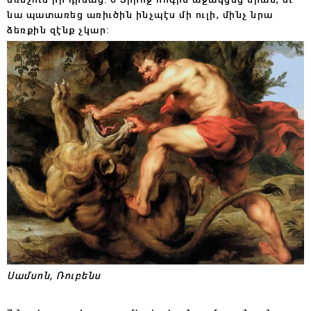
նա պատառեց առիւծին ինչպէս մի ուլի, մինչ նրա
ձեռքին զէնք չկար:
Սամսոն,
Ռուբենս