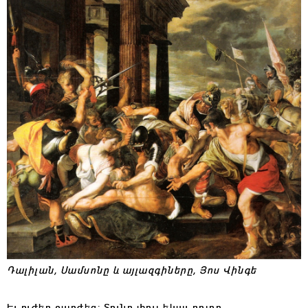
Դալիլան, Սամսոնը և այլազգիները, Յոս Վինգե
Եւ ուժեղ շարժեց: Տունը փուլ եկաւ բոլոր