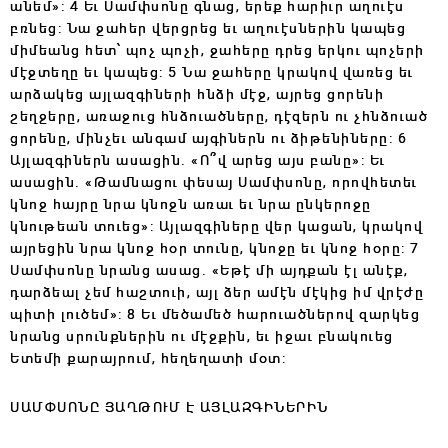
անեմ»: 4 Եւ Սամփսոնը գնաց, երեք հարիւր աղուէս
բռնեց: Նա ջահեր վերցրեց եւ աղուէսներին կապեց
միմեանց հետ՝ պոչ պոչի, ջահերը դրեց երկու պոչերի
մէջտեղը եւ կապեց: 5 Նա ջահերը կրակով վառեց եւ
արձակեց այլազգիների հնձի մէջ, այրեց ցորենի
շեղջերը, առաջուց հնձուածները, դէզերն ու չհնձուած
ցորենը, մինչեւ անգամ այգիներն ու ձիթենիները: 6
Այլազգիներն ասացին. «Ո՞վ արեց այս բանը»: Եւ
ասացին. «Թամնացու փեսայ Սամփսոնը, որովհետեւ
կնոջ հայրը նրա կնոջն առաւ եւ նրա ընկերոջը
կնութեան տուեց»: Այլազգիները վեր կացան, կրակով
այրեցին նրա կնոջ հօր տունը, կնոջը եւ կնոջ հօրը: 7
Սամփսոնը նրանց ասաց. «Եթէ մի այդքան էլ անէք,
դարձեալ չեմ հաշտուի, այլ ձեր ամէն մէկից իմ վրէժը
պիտի լուծեմ»: 8 Եւ մեծամեծ հարուածներով զարկեց
նրանց սրունքներին ու մէջքին, եւ իջաւ բնակուեց
Ետեմի քարայրում, հեղեղատի մօտ:
ՍԱՄՓՍՈՆԸ ՅԱՂԹՈՒՄ Է ԱՅԼԱԶԳԻՆԵՐԻՆ