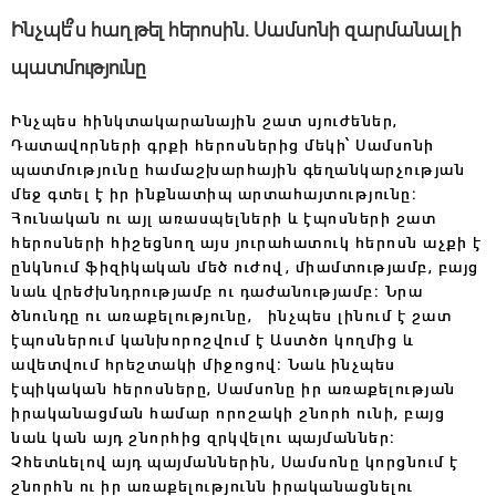
Ինչպե՞ս հաղթել հերոսին․ Սամսոնի զարմանալի
պատմությունը
Ինչպես հինկտակարանային շատ սյուժեներ,
Դատավորների գրքի հերոսներից մեկի՝ Սամսոնի
պատմությունը համաշխարհային գեղանկարչության
մեջ գտել է իր ինքնատիպ արտահայտությունը։
Հունական ու այլ առասպելների և էպոսների շատ
հերոսների հիշեցնող այս յուրահատուկ հերոսն աչքի է
ընկնում ֆիզիկական մեծ ուժով, միամտությամբ, բայց
նաև վրեժխնդրությամբ ու դաժանությամբ։ Նրա
ծնունդը ու առաքելությունը, ինչպես լինում է շատ
էպոսներում կանխորոշվում է Աստծո կողմից և
ավետվում հրեշտակի միջոցով։ Նաև ինչպես
էպիկական հերոսները, Սամսոնը իր առաքելության
իրականացման համար որոշակի շնորհ ունի, բայց
նաև կան այդ շնորհից զրկվելու պայմաններ։
Չհետևելով այդ պայմաններին, Սամսոնը կորցնում է
շնորհն ու իր առաքելությունն իրականացնելու