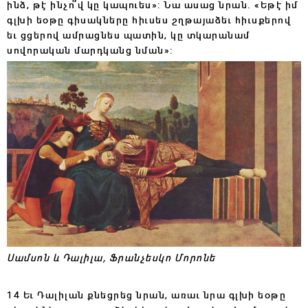
ինձ, թէ ինչո՞վ կը կապուես»: Նա ասաց նրան. «Եթէ իմ
գլխի եօթը գիսակները հիւսես շղթայաձեւ հիւսքերով
եւ ցցերով ամրացնես պատին, կը տկարանամ
սովորական մարդկանց նման»:
Սամսոն և Դալիլա, Ֆրանչեսկո Մորոնե
14 Եւ Դալիլան քնեցրեց նրան, առաւ նրա գլխի եօթը