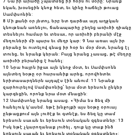
7 Նա իր արածը չպատմեց իր հօրն ու մօրը: Նրանք
եկան, խօսեցին կնոջ հետ, եւ կինը հաճելի թուաց
Սամփսոնին:
8 Մի քանի օր յետոյ, երբ ետ դարձաւ այդ աղջկան
կնութեան առնելու, ճանապարհը շեղեց առիւծի դիակը
տեսնելու համար եւ տեսաւ, որ առիւծի բերանի մէջ
մեղուների մի պարս եւ մեղր կար: 9 Նա առաւ այն իր
բերանը եւ ուտելով գնաց իր հօր եւ մօր մօտ, նրանց էլ
տուեց, եւ նրանք կերան: Բայց նրանց չասաց, թէ մեղրը
առիւծի բերանից է հանել:
10 Նրա հայրն իջաւ այն կնոջ մօտ, եւ Սամփսոնն
այնտեղ եօթը օր հարսանիք արեց, որովհետեւ
երիտասարդներն այդպէս էին անում: 11 Նրանք
զարհուրելով Սամփսոնից՝ նրա մօտ երեսուն ընկեր
կարգեցին, որոնք նրա մօտ մնացին:
12 Սամփսոնը նրանց ասաց. «Հիմա ես ձեզ մի
հանելուկ կ’ասեմ. եթէ խնջոյքի այս եօթը օրուայ
ընթացքում այն լուծէք եւ գտնէք, ես ձեզ կը տամ
երեսուն սաւան եւ երեսուն տօնական զգեստներ: 13
Իսկ եթէ չկարողանաք լուծել, դուք կը տաք ինձ
երեսուն սաւան եւ երեսուն տօնական զգեստներ»: