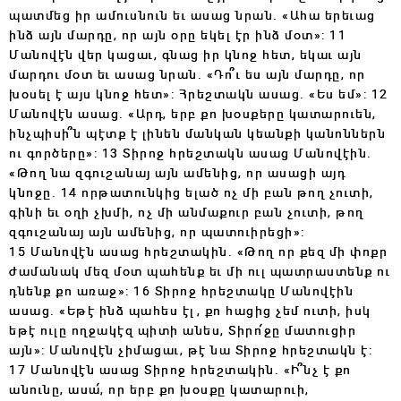
պատմեց իր ամուսնուն եւ ասաց նրան. «Ահա երեւաց
ինձ այն մարդը, որ այն օրը եկել էր ինձ մօտ»: 11
Մանովէն վեր կացաւ, գնաց իր կնոջ հետ, եկաւ այն
մարդու մօտ եւ ասաց նրան. «Դո՞ւ ես այն մարդը, որ
խօսել է այս կնոջ հետ»: Հրեշտակն ասաց. «Ես եմ»: 12
Մանովէն ասաց. «Արդ, երբ քո խօսքերը կատարուեն,
ինչպիսի՞ն պէտք է լինեն մանկան կեանքի կանոններն
ու գործերը»: 13 Տիրոջ հրեշտակն ասաց Մանովէին.
«Թող նա զգուշանայ այն ամենից, որ ասացի այդ
կնոջը. 14 որթատունկից ելած ոչ մի բան թող չուտի,
գինի եւ օղի չխմի, ոչ մի անմաքուր բան չուտի, թող
զգուշանայ այն ամենից, որ պատուիրեցի»:
15 Մանովէն ասաց հրեշտակին. «Թող որ քեզ մի փոքր
ժամանակ մեզ մօտ պահենք եւ մի ուլ պատրաստենք ու
դնենք քո առաջ»: 16 Տիրոջ հրեշտակը Մանովէին
ասաց. «Եթէ ինձ պահես էլ, քո հացից չեմ ուտի, իսկ
եթէ ուլը ողջակէզ պիտի անես, Տիրո՛ջը մատուցիր
այն»: Մանովէն չիմացաւ, թէ նա Տիրոջ հրեշտակն է:
17 Մանովէն ասաց Տիրոջ հրեշտակին. «Ի՞նչ է քո
անունը, ասա՛, որ երբ քո խօսքը կատարուի,