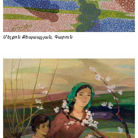
Մելքոն Քեպապչյան, Գարուն