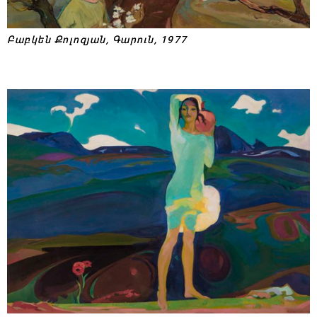
Բաբկեն Քոլոզյան, Գարուն, 1977