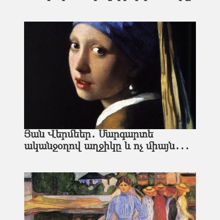
Յան Վերմեեր․ Մարգարտե
ականջօղով աղջիկը և ոչ միայն․․․