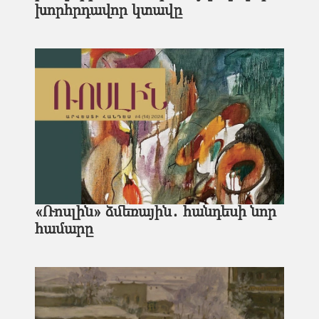
խորհրդավոր կտավը
«Ռոսլին» ձմեռային․ հանդեսի նոր
համարը