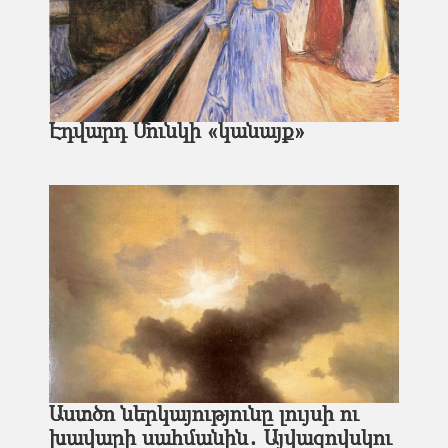
Էդվարդ Մունկի «կանայք»
Աստծո ներկայությունը լույսի ու
խավարի սահմանին․ Այվազովսկու