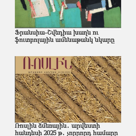
Ֆրանսիա-Շվեդիա խաղն ու
ֆուտբոլային ամենաթանկ նկարը
Ռոսլին ձմեռային․ արվեստի
հանդեսի 2025 թ․ չորրորդ համարը