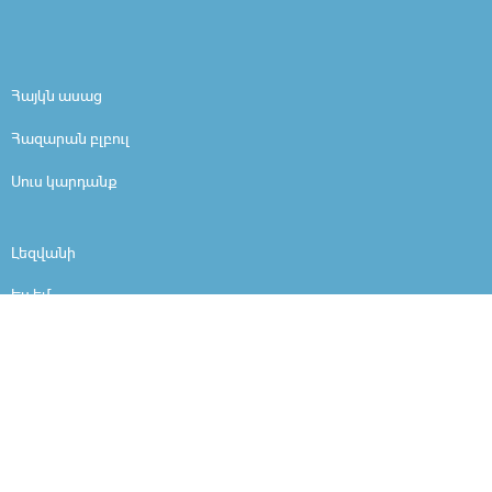
Հայկն ասաց
Հազարան բլբուլ
Սուս կարդանք
Լեզվանի
Ես եմ
Մարդը մարդ է
Արի ներշնչանքի
Ինչո՞ւ